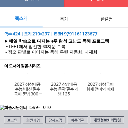
책소개
목차
한줄평
쪽수 424 | 크기 210*297 | ISBN 9791161123677
매일 학습으로 다지는
4
주 완성 고난도 독해 프로그램
▶
- LEET
에서 엄선한
60
지문 수록
- 정오 판별로 이어지는 독해 루틴 자동화
,
내재화
이 도서와 같은 시리즈
내공
2027 상상내공
2027 상상내공
2027 상상국어
2
필수
수능/내신 필수
수능 문학 필수 개
N제 언어와 매체
N
00
국어 문법 3000
념 125
제 3권
로그인
회원가입
강사모집
이용약관
개인정보처리방침