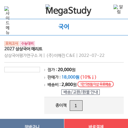
국어
모의고사
수능대비
2027 상상국어 매리트
상상국어평가연구소 저 | (주)이매진 C&E | 2022-07-22
정가 :
20,000
원
>
판매가 :
18,000원
(10%↓)
>
배송비 :
2,800
원
1만 5천원 이상 무료배송
>
배송/교환/환불 안내
종이책
장바구니
바로결제