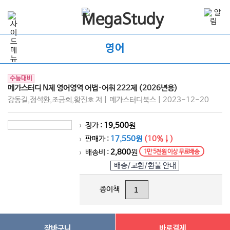
영어
수능대비
메가스터디 N제 영어영역 어법·어휘 222제 (2026년용)
강동길,정석환,조금희,황진호 저 | 메가스터디북스 | 2023-12-20
정가 :
19,500
원
>
판매가 :
17,550원
(10%↓)
>
배송비 :
2,800
원
1만 5천원 이상 무료배송
>
배송/교환/환불 안내
종이책
장바구니
바로결제