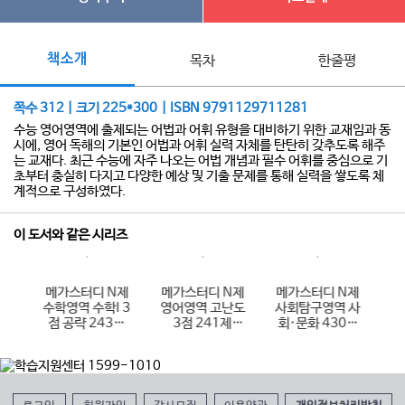
책소개
목차
한줄평
쪽수 312 | 크기 225*300 | ISBN 9791129711281
수능 영어영역에 출제되는 어법과 어휘 유형을 대비하기 위한 교재임과 동
시에, 영어 독해의 기본인 어법과 어휘 실력 자체를 탄탄히 갖추도록 해주
는 교재다. 최근 수능에 자주 나오는 어법 개념과 필수 어휘를 중심으로 기
초부터 충실히 다지고 다양한 예상 및 기출 문제를 통해 실력을 쌓도록 체
계적으로 구성하였다.
이 도서와 같은 시리즈
N제
메가스터디 N제
메가스터디 N제
메가스터디 N제
메
 독
수학영역 수학I 3
영어영역 고난도
사회탐구영역 사
수학
026
점 공략 243제
3점 241제
회·문화 430제
점
(2026년용)
(2026년용)
(2026년용)