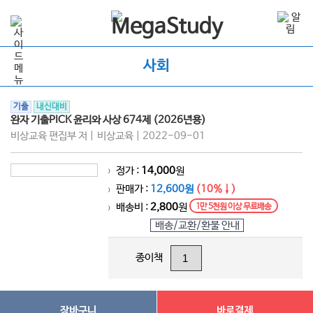
사회
기출
내신대비
완자 기출PICK 윤리와 사상 674제 (2026년용)
비상교육 편집부 저 | 비상교육 | 2022-09-01
정가 :
14,000
원
>
판매가 :
12,600원
(10%↓)
>
배송비 :
2,800
원
1만 5천원 이상 무료배송
>
배송/교환/환불 안내
종이책
장바구니
바로결제