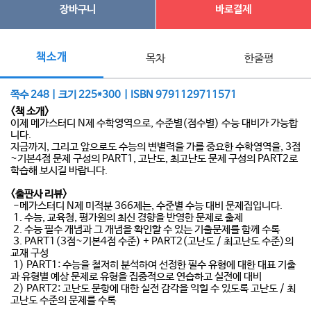
장바구니
바로결제
책소개
목차
한줄평
쪽수 248 | 크기 225*300 | ISBN 9791129711571
<책 소개>
이제 메가스터디 N제 수학영역으로, 수준별(점수별) 수능 대비가 가능합
니다.
지금까지, 그리고 앞으로도 수능의 변별력을 가를 중요한 수학영역을, 3점
~기본4점 문제 구성의 PART1, 고난도, 최고난도 문제 구성의 PART2로
학습해 보시길 바랍니다.
<출판사 리뷰>
-메가스터디 N제 미적분 366제는, 수준별 수능 대비 문제집입니다.
1. 수능, 교육청, 평가원의 최신 경향을 반영한 문제로 출제
2. 수능 필수 개념과 그 개념을 확인할 수 있는 기출문제를 함께 수록
3. PART1(3점~기본4점 수준) + PART2(고난도 / 최고난도 수준)의
교재 구성
1) PART1: 수능을 철저히 분석하여 선정한 필수 유형에 대한 대표 기출
과 유형별 예상 문제로 유형을 집중적으로 연습하고 실전에 대비
2) PART2: 고난도 문항에 대한 실전 감각을 익힐 수 있도록 고난도 / 최
고난도 수준의 문제를 수록