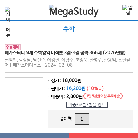
수학
수능대비
메가스터디 N제 수학영역 미적분 3점·4점 공략 366제 (2026년용)
권백일, 김성남, 남선주, 이경진, 이향수, 조정묵, 한명주, 한용익, 홍진철
저 | 메가스터디북스 | 2024-02-08
정가 :
18,000
원
>
판매가 :
16,200원
(10%↓)
>
배송비 :
2,800
원
1만 5천원 이상 무료배송
>
배송/교환/환불 안내
종이책