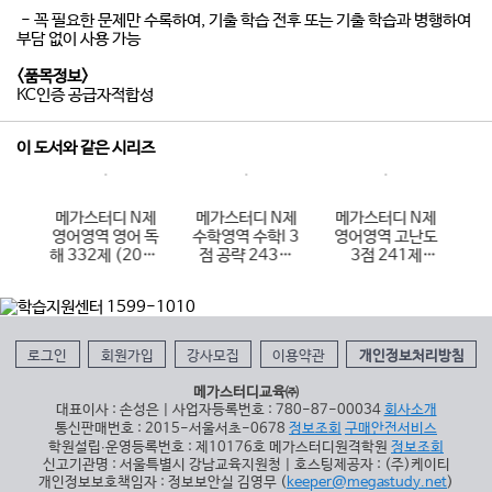
- 꼭 필요한 문제만 수록하여, 기출 학습 전후 또는 기출 학습과 병행하여
부담 없이 사용 가능
<품목정보>
KC인증 공급자적합성
이 도서와 같은 시리즈
N제
메가스터디 N제
메가스터디 N제
메가스터디 N제
메
I 3
영어영역 영어 독
수학영역 수학I 3
영어영역 고난도
사
4제
해 332제 (2026
점 공략 243제
3점 241제
회
)
년용)
(2026년용)
(2026년용)
로그인
회원가입
강사모집
이용약관
개인정보처리방침
메가스터디교육㈜
대표이사 : 손성은 | 사업자등록번호 : 780-87-00034
회사소개
통신판매번호 : 2015-서울서초-0678
정보조회
구매안전서비스
학원설립∙운영등록번호 : 제10176호 메가스터디원격학원
정보조회
신고기관명 : 서울특별시 강남교육지원청 | 호스팅제공자 : (주)케이티
개인정보보호책임자 : 정보보안실 김영무 (
keeper@megastudy.net
)