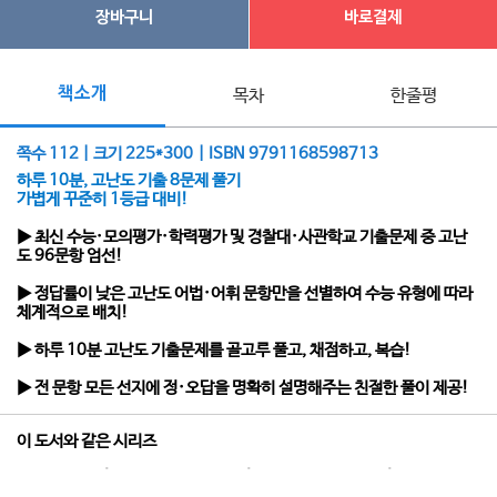
장바구니
바로결제
책소개
목차
한줄평
쪽수 112 | 크기 225*300 | ISBN 9791168598713
하루 10분, 고난도 기출 8문제 풀기
가볍게 꾸준히 1등급 대비!
▶ 최신 수능·모의평가·학력평가 및 경찰대·사관학교 기출문제 중 고난
도 96문항 엄선!
▶ 정답률이 낮은 고난도 어법·어휘 문항만을 선별하여 수능 유형에 따라
체계적으로 배치!
▶ 하루 10분 고난도 기출문제를 골고루 풀고, 채점하고, 복습!
▶ 전 문항 모든 선지에 정·오답을 명확히 설명해주는 친절한 풀이 제공!
이 도서와 같은 시리즈