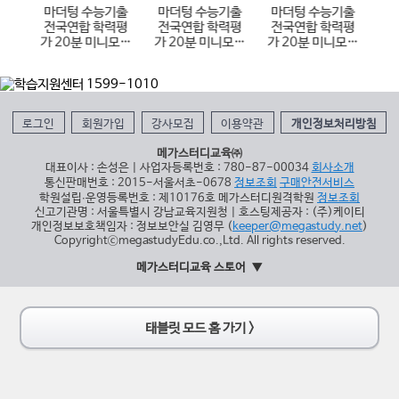
기출
마더텅 수능기출
마더텅 수능기출
마더텅 수능기출
마
의고
전국연합 학력평
전국연합 학력평
전국연합 학력평
전
 국어
가 20분 미니모의
가 20분 미니모의
가 20분 미니모의
가
 수능
고사 24회 고1 영
고사 24회 고1 국
고사 24회 고2 국
고사
어 영역 (2026
어 영역 (2026
어 영역 (2026
률
년)
년)
년)
로그인
회원가입
강사모집
이용약관
개인정보처리방침
메가스터디교육㈜
대표이사 : 손성은 | 사업자등록번호 : 780-87-00034
회사소개
통신판매번호 : 2015-서울서초-0678
정보조회
구매안전서비스
학원설립∙운영등록번호 : 제10176호 메가스터디원격학원
정보조회
신고기관명 : 서울특별시 강남교육지원청 | 호스팅제공자 : (주)케이티
개인정보보호책임자 : 정보보안실 김영무 (
keeper@megastudy.net
)
CopyrightⓒmegastudyEdu.co.,Ltd. All rights reserved.
메가스터디교육 스토어
태블릿 모드 홈 가기 >