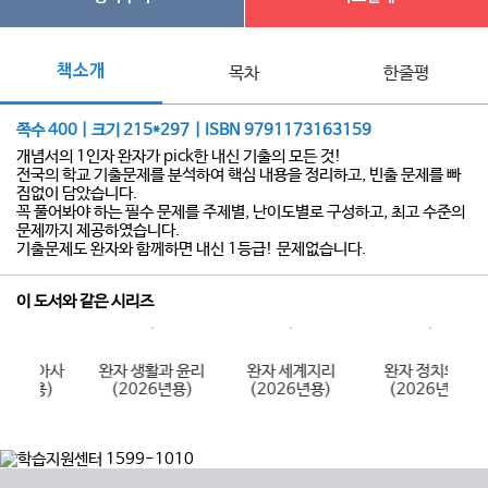
책소개
목차
한줄평
쪽수 400 | 크기 215*297 | ISBN 9791173163159
개념서의 1인자 완자가 pick한 내신 기출의 모든 것!
전국의 학교 기출문제를 분석하여 핵심 내용을 정리하고, 빈출 문제를 빠
짐없이 담았습니다.
꼭 풀어봐야 하는 필수 문제를 주제별, 난이도별로 구성하고, 최고 수준의
문제까지 제공하였습니다.
기출문제도 완자와 함께하면 내신 1등급! 문제없습니다.
이 도서와 같은 시리즈
완자 생활과 윤리
완자 세계지리
완자 정치와 법
완자 생명
(2026년용)
(2026년용)
(2026년용)
(2026