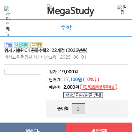
수학
기출
내신대비
22개정
완자 기출PICK 공통수학2-22개정 (2026년용)
비상교육 편집부 저 | 비상교육 | 2025-06-01
정가 :
19,000
원
>
판매가 :
17,100원
(10%↓)
>
배송비 :
2,800
원
1만 5천원 이상 무료배송
>
배송/교환/환불 안내
종이책
장바구니
바로결제