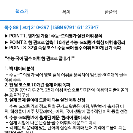
책소개
목차
한줄평
쪽수 88 | 크기 210*297 | ISBN 9791161127347
POINT 1. 평가원 기출! 수능･모의평가 실전 어휘 분석
▶
POINT 2. 한 권으로 압축! 10개년 수능･모의평가 핵심 어휘 총정리
▶
POINT 3. 32일 속성 코스! 수능 국어 필수 어휘 800개 단기 독파
▶
❝수능 국어 필수 어휘 한 권으로 끝내기!❞
1. 빅 데이터 분석
- 수능･모의평가 국어 영역 출제 어휘를 분석하여 엄선한 800개의 필수
어휘 수록
2. 한 달 코스로 10개년 출제 어휘 독파
- 32일 동안 하루 2쪽, 25개 어휘 학습으로 단기간에 어휘력을 끌어올리
는 효율적 구성
3. 실제 문제 풀이에 도움이 되는 실전 어휘 선정
- 수능･모의평가의 정오 판별 근거로 활용된 어휘, 빈번하게 출제된 어
휘, 학생들이 자주 헷갈려하는 어휘, 국어 생활에 필수적인 어휘 등을 선정
4. 수능･모의평가에 출제된 예문, 한자어 풀이 제시
- 실제 시험에 나온 문장을 필수 어휘의 예문으로 제시
- 각 예문의 문맥에 맞는 단어의 실질적 의미와 단어 기억에 도움이 되는
한자어 풀이 제시