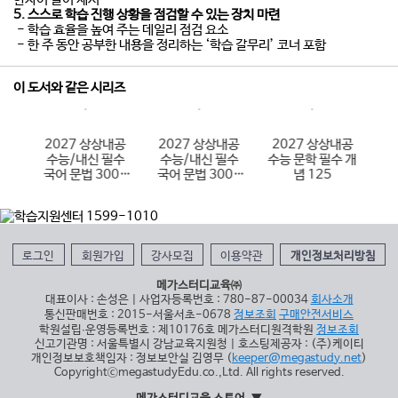
5. 스스로 학습 진행 상황을 점검할 수 있는 장치 마련
- 학습 효율을 높여 주는 데일리 점검 요소
- 한 주 동안 공부한 내용을 정리하는 ‘학습 갈무리’ 코너 포함
이 도서와 같은 시리즈
국어
2027 상상내공
2027 상상내공
2027 상상내공
2
수능/내신 필수
수능/내신 필수
수능 문학 필수 개
N
국어 문법 3000
국어 문법 3000
념 125
제 2권
제 3권
로그인
회원가입
강사모집
이용약관
개인정보처리방침
메가스터디교육㈜
대표이사 : 손성은 | 사업자등록번호 : 780-87-00034
회사소개
통신판매번호 : 2015-서울서초-0678
정보조회
구매안전서비스
학원설립∙운영등록번호 : 제10176호 메가스터디원격학원
정보조회
신고기관명 : 서울특별시 강남교육지원청 | 호스팅제공자 : (주)케이티
개인정보보호책임자 : 정보보안실 김영무 (
keeper@megastudy.net
)
CopyrightⓒmegastudyEdu.co.,Ltd. All rights reserved.