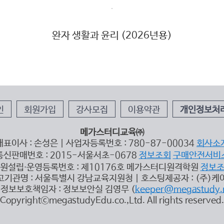
완자 생활과 윤리 (2026년용)
인
회원가입
강사모집
이용약관
개인정보처
메가스터디교육㈜
대표이사 : 손성은 | 사업자등록번호 : 780-87-00034
회사소
통신판매번호 : 2015-서울서초-0678
정보조회
구매안전서비
원설립∙운영등록번호 : 제10176호 메가스터디원격학원
정보
고기관명 : 서울특별시 강남교육지원청 | 호스팅제공자 : (주)케
정보보호책임자 : 정보보안실 김영무 (
keeper@megastudy.
CopyrightⓒmegastudyEdu.co.,Ltd. All rights reserved.