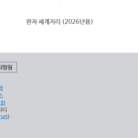
완자 세계지리 (2026년용)
리방침
개
스
조회
이티
net
)