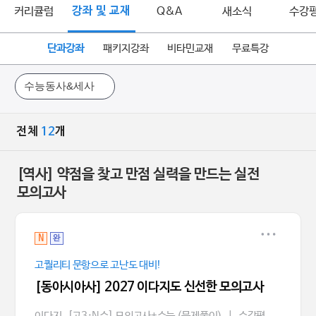
커리큘럼
강좌 및 교재
Q&A
새소식
수강
단과강좌
패키지강좌
비타민교재
무료특강
전체
12
개
[역사] 약점을 찾고 만점 실력을 만드는 실전
모의고사
N
완
고퀄리티 문항으로 고난도 대비!
[동아시아사] 2027 이다지도 신선한 모의고사
이다지
[고3·N수] 모의고사+수능 (문제풀이)
|
수강평