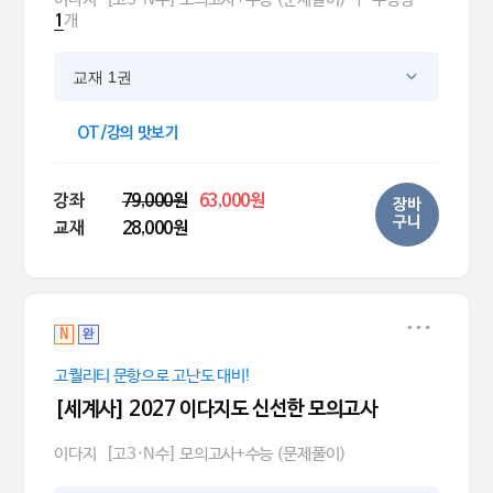
개
1
교재 1권
OT/강의 맛보기
강좌
79,000원
63,000원
장바
구니
교재
28,000원
N
완
고퀄리티 문항으로 고난도 대비!
[세계사] 2027 이다지도 신선한 모의고사
이다지
[고3·N수] 모의고사+수능 (문제풀이)