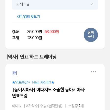
교재 1권
OT/강의 맛보기
강좌
86,000원
68,000원
장바
구니
교재
28,000원
[역사] 연표 하드 트레이닝
완
★연표특강 = 1등급 자신감!★
[동아시아사] 이다지도 소중한 동아시아사
연표특강
이다지
[고3·N수] 수능 (실력완성)
|
수강평
개
2