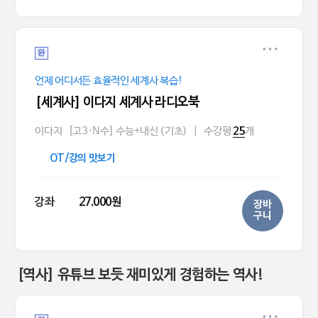
완
언제 어디서든 효율적인 세계사 복습!
[세계사] 이다지 세계사 라디오북
이다지
[고3·N수] 수능+내신 (기초)
|
수강평
개
25
OT/강의 맛보기
강좌
27,000원
장바
구니
[역사] 유튜브 보듯 재미있게 경험하는 역사!