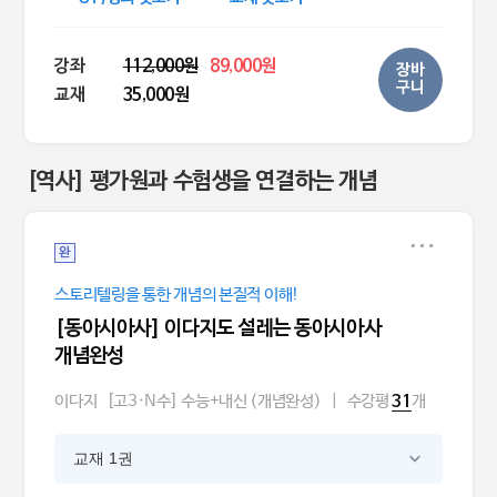
강좌
112,000원
89,000원
장바
구니
교재
35,000원
[역사] 평가원과 수험생을 연결하는 개념
완
스토리텔링을 통한 개념의 본질적 이해!
[동아시아사] 이다지도 설레는 동아시아사
개념완성
이다지
[고3·N수] 수능+내신 (개념완성)
|
수강평
개
31
교재 1권