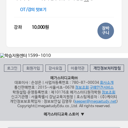
OT/강의 맛보기
강좌
10,000원
장바
구니
로그인
회원가입
강사모집
이용약관
개인정보처리방침
메가스터디교육㈜
대표이사 : 손성은 | 사업자등록번호 : 780-87-00034
회사소개
통신판매번호 : 2015-서울서초-0678
정보조회
구매안전서비스
학원설립∙운영등록번호 : 제10176호 메가스터디원격학원
정보조회
신고기관명 : 서울특별시 강남교육지원청 | 호스팅제공자 : (주)케이티
개인정보보호책임자 : 정보보안실 김영무 (
keeper@megastudy.net
)
CopyrightⓒmegastudyEdu.co.,Ltd. All rights reserved.
메가스터디교육 스토어