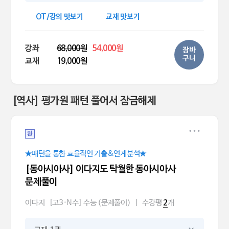
OT/강의 맛보기
교재 맛보기
강좌
68,000원
54,000원
장바
구니
교재
19,000원
[역사] 평가원 패턴 풀어서 잠금해제
완
★패턴을 통한 효율적인 기출&연계분석★
[동아시아사] 이다지도 탁월한 동아시아사
문제풀이
이다지
[고3·N수] 수능 (문제풀이)
|
수강평
개
2