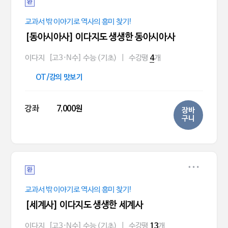
완
교과서 밖 이야기로 역사의 흥미 찾기!
[동아시아사] 이다지도 생생한 동아시아사
이다지
[고3·N수] 수능 (기초)
|
수강평
개
4
OT/강의 맛보기
강좌
7,000원
장바
구니
완
교과서 밖 이야기로 역사의 흥미 찾기!
[세계사] 이다지도 생생한 세계사
이다지
[고3·N수] 수능 (기초)
|
수강평
개
13