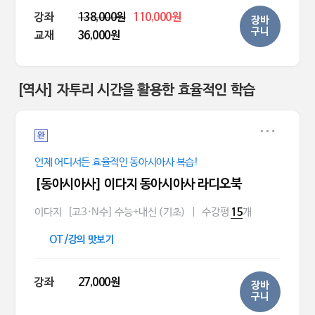
강좌
138,000원
110,000원
장바
구니
교재
36,000원
[역사] 자투리 시간을 활용한 효율적인 학습
완
언제 어디서든 효율적인 동아시아사 복습!
[동아시아사] 이다지 동아시아사 라디오북
이다지
[고3·N수] 수능+내신 (기초)
|
수강평
개
15
OT/강의 맛보기
강좌
27,000원
장바
구니