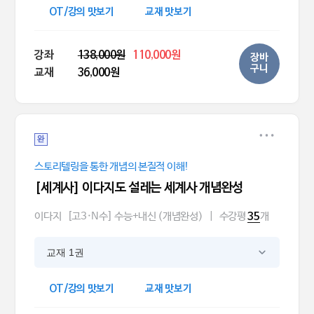
OT/강의 맛보기
교재 맛보기
강좌
138,000원
110,000원
장바
구니
교재
36,000원
완
스토리텔링을 통한 개념의 본질적 이해!
[세계사] 이다지도 설레는 세계사 개념완성
이다지
[고3·N수] 수능+내신 (개념완성)
|
수강평
개
35
교재 1권
OT/강의 맛보기
교재 맛보기