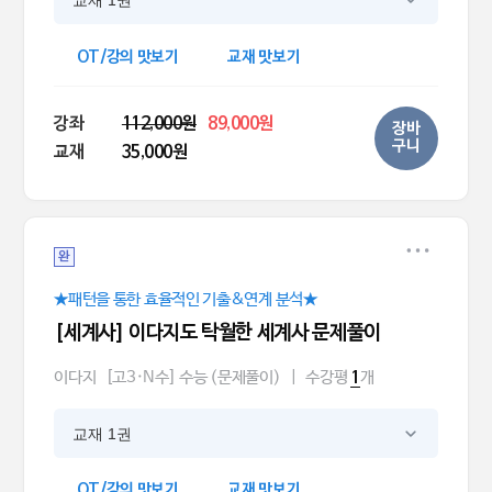
교재 1권
OT/강의 맛보기
교재 맛보기
강좌
112,000원
89,000원
장바
구니
교재
35,000원
완
★패턴을 통한 효율적인 기출&연계 분석★
[세계사] 이다지도 탁월한 세계사 문제풀이
이다지
[고3·N수] 수능 (문제풀이)
|
수강평
개
1
교재 1권
OT/강의 맛보기
교재 맛보기