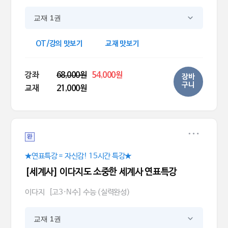
교재 1권
OT/강의 맛보기
교재 맛보기
강좌
68,000원
54,000원
장바
구니
교재
21,000원
완
★연표특강 = 자신감! 15시간 특강★
[세계사] 이다지도 소중한 세계사 연표특강
이다지
[고3·N수] 수능 (실력완성)
교재 1권