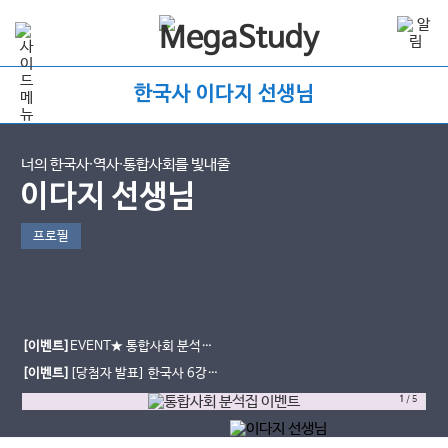
한국사 이다지 선생님
너의 한국사∙역사∙통합사회를 빛내줄
이다지 선생님
프로필
[이벤트]
EVENT★ 통합사회 분석집
도 받고, 간식도 먹자!
[이벤트]
[당첨자 발표] 한국사 6강의
기적 한줄평 이벤트
1
/
5