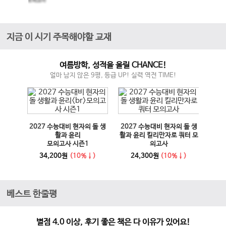
모의고사
지금 이 시기 주목해야할 교재
여름방학, 성적을 올릴 CHANCE!
얼마 남지 않은 9평, 등급 UP! 실력 역전 TIME!
매체 실
2027 수능대비 현자의 돌 생
2027 수능대비 현자의 돌 생
이전 슬라이드
다음 슬라이드
27 수
활과 윤리
활과 윤리 킬리만자로 쿼터 모
100
모의고사 시즌1
의고사
능영
사
34,200원
(10%↓)
24,300원
(10%↓)
1
베스트 한줄평
별점 4.0 이상, 후기 좋은 책은 다 이유가 있어요!