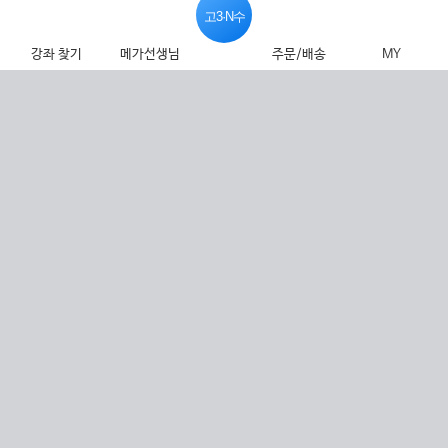
고3·N수
강좌 찾기
메가선생님
주문/배송
MY