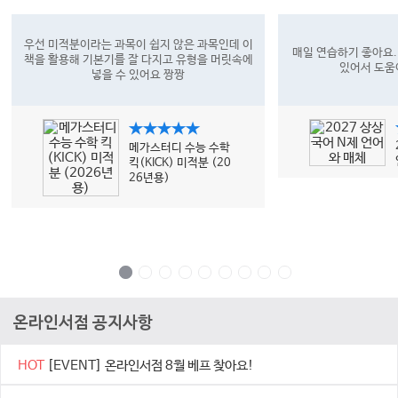
우선 미적분이라는 과목이 쉽지 않은 과목인데 이
매일 연습하기 좋아요.
책을 활용해 기본기를 잘 다지고 유형을 머릿속에
있어서 도움
넣을 수 있어요 짱짱
★★★★★
메가스터디 수능 수학
킥(KICK) 미적분 (20
26년용)
온라인서점 공지사항
HOT
[EVENT] 온라인서점 8월 베프 찾아요!