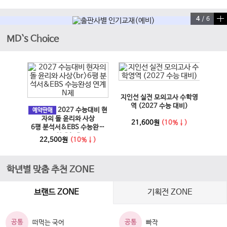
4
/
6
MD`s Choice
이전 슬라이드
다음 슬라이드
지인선 실전 모의고사 수학영
EBS
과 사회
역 (2027 수능 대비)
2027 수능대비 현
문학·
예약판매
6년)
자의 돌 윤리와 사상
21,600원
(10%↓)
6평 분석서&EBS 수능완성
↓)
1
연계 N제
22,500원
(10%↓)
학년별 맞춤 추천 ZONE
브랜드 ZONE
기획전 ZONE
공통
공통
떠먹는 국어
빠작