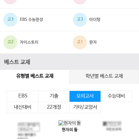
고3
고3
EBS 수능완성
마더텅
고2
고1
자이스토리
완자
베스트 교재
유형별 베스트 교재
학년별 베스트 교재
EBS
기출
모의고사
수능대비
내신대비
22개정
기타/교양서
현자의 돌
지인선 모의고사
이전 슬라이드
다음 슬라이드
메가스터디 영어듣기