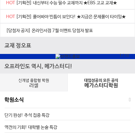
HOT
[기획전] 내신부터 수능 필수 교재까지 ★EBS 고교 교재★
HOT
[기획전] 풀어봐야 빈틈이 보인다! ★지금은 문제풀이 타이밍★
[당첨자 공지] 온라인서점 7월 이벤트 당첨자 발표
교재 정오표
1
/
10
오프라인도 역시, 메가스터디!
신개념 융합형 학원
대입성공의 모든 공식
러셀
메가스터디학원
학원소식
단기 완성! 추석 집중 특강
역전의 기회! 대학별 논술 특강