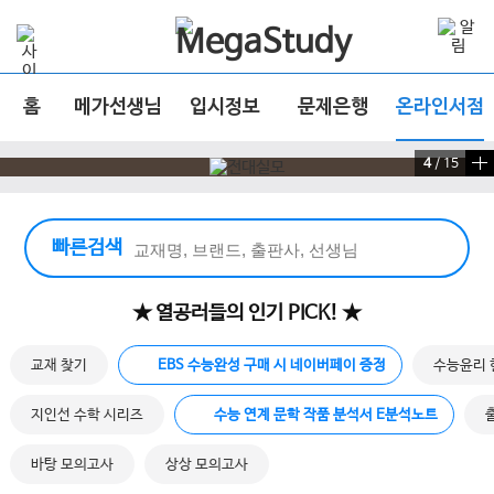
홈
메가선생님
입시정보
문제은행
온라인서점
4
/
15
빠른 검색 실행
빠른검색
★ 열공러들의 인기 PICK! ★
교재 찾기
EBS 수능완성 구매 시 네이버페이 증정
수능윤리 
지인선 수학 시리즈
수능 연계 문학 작품 분석서 E분석노트
바탕 모의고사
상상 모의고사