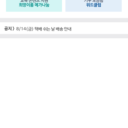
교육 콘텐츠 지원
기부 모금함
희망이룸 메가나눔
위드클럽
공지 >
8/14(금) 택배 쉬는 날 배송 안내