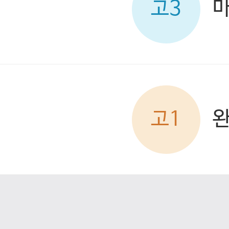
고3
고1