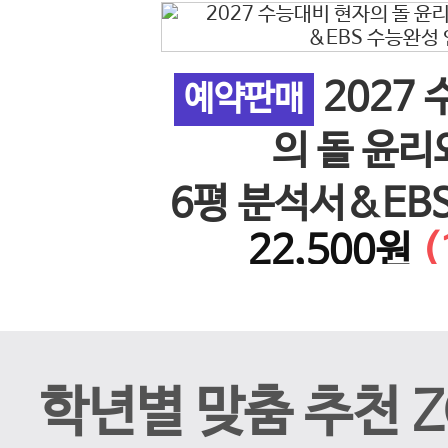
2027
 사회 5
예약판매
이전 슬라이드
의 돌 윤리
26년)
6평 분석서&EB
%↓)
22,500원
(
계 N
학년별 맞춤 추천 Z