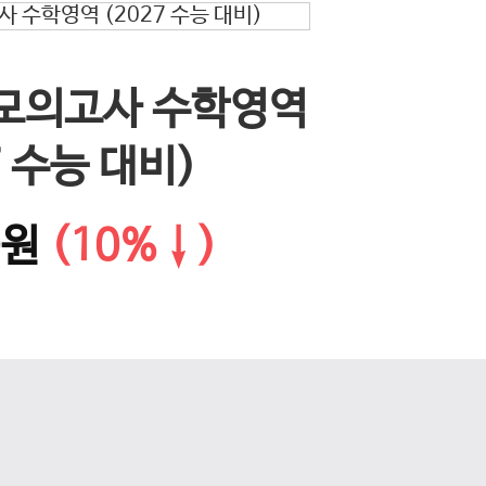
EBS 
 모의고사 수학영역
다음 슬라이드
문학·화
7 수능 대비)
0원
(10%↓)
14