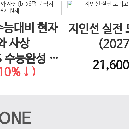
 수능대비 현자
지인선 실전
와 사상
(202
S 수능완성 연
21,60
10%↓)
제
ONE