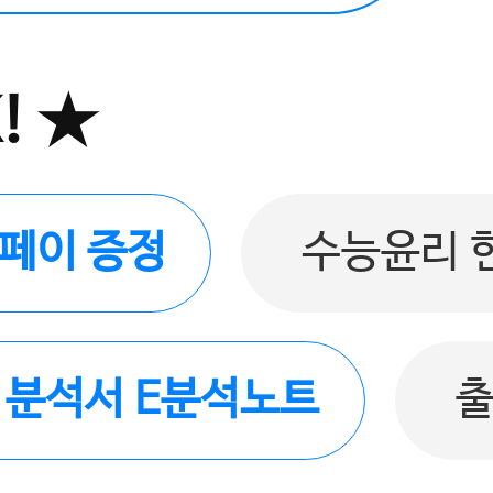
! ★
버페이 증정
수능윤리 
품 분석서 E분석노트
출