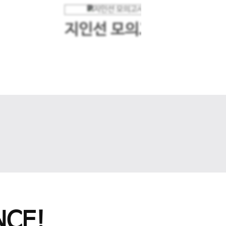
지인선 모의고사
다음 슬라이드
CE!