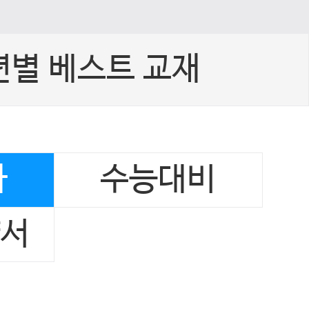
년별 베스트 교재
사
수능대비
양서