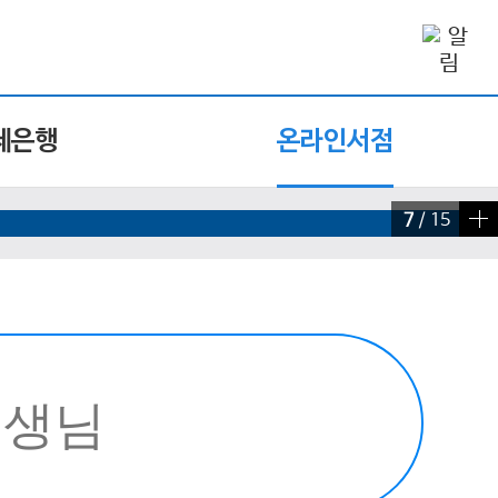
제은행
온라인서점
7
/
15
빠른 검색 실행