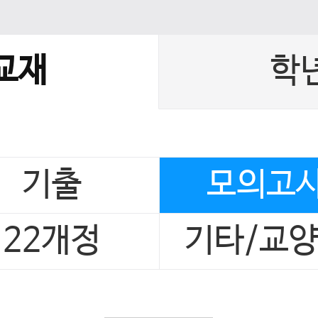
교재
학
기출
모의고
22개정
기타/교