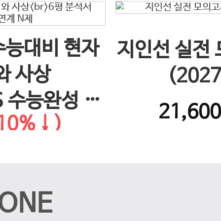
 수능대비 현자
지인선 실전
와 사상
(202
S 수능완성 연
21,60
10%↓)
제
ONE