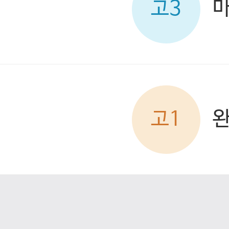
고3
고1