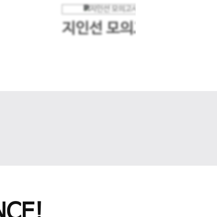
지인선 모의고사
다음 슬라이드
CE!