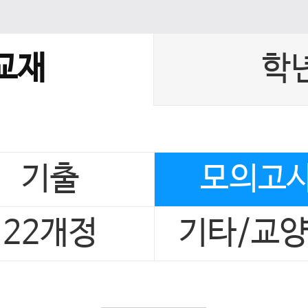
교재
학
기출
모의고
22개정
기타/교