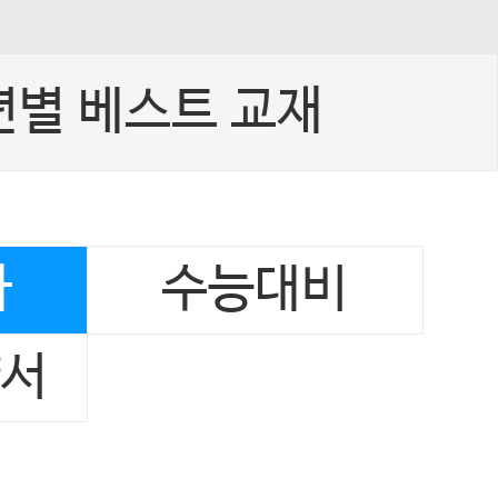
년별 베스트 교재
사
수능대비
양서