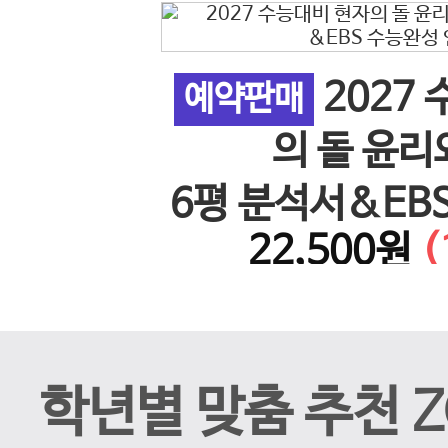
2027
 사회 5
예약판매
이전 슬라이드
의 돌 윤리
26년)
6평 분석서&EB
%↓)
22,500원
(
계 N
학년별 맞춤 추천 Z