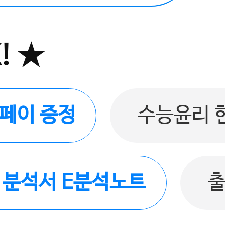
! ★
버페이 증정
수능윤리 
품 분석서 E분석노트
출