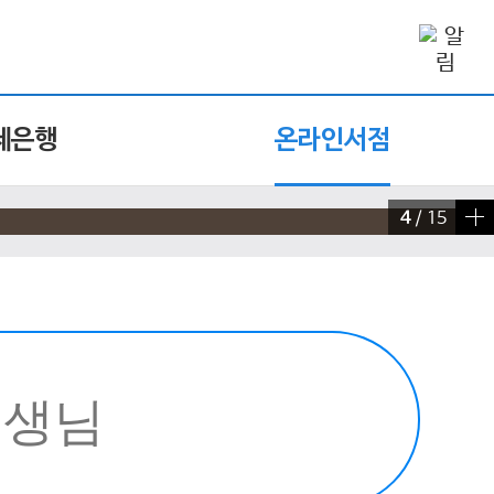
제은행
온라인서점
4
/
15
빠른 검색 실행