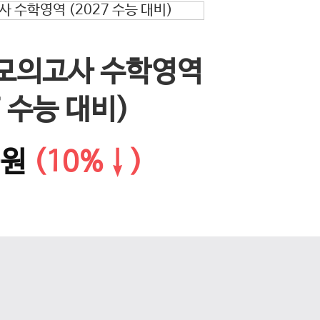
EBS 
 모의고사 수학영역
다음 슬라이드
문학·화
7 수능 대비)
0원
(10%↓)
14