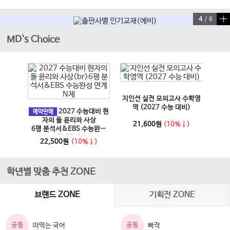
4
/
6
MD`s Choice
이전 슬라이드
다음 슬라이드
지인선 실전 모의고사 수학영
EBS
과 사회
역 (2027 수능 대비)
2027 수능대비 현
문학·
예약판매
6년)
자의 돌 윤리와 사상
21,600원
(10%↓)
6평 분석서&EBS 수능완성
↓)
1
연계 N제
22,500원
(10%↓)
학년별 맞춤 추천 ZONE
브랜드 ZONE
기획전 ZONE
공통
공통
떠먹는 국어
빠작