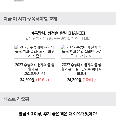
모의고사
지금 이 시기 주목해야할 교재
여름방학, 성적을 올릴 CHANCE!
얼마 남지 않은 9평, 등급 UP! 실력 역전 TIME!
매체 실
2027 수능대비 현자의 돌 생
2027 수능대비 현자의 돌 생
이전 슬라이드
다음 슬라이드
27 수
활과 윤리
활과 윤리 킬리만자로 쿼터 모
100
모의고사 시즌1
의고사
능영
사
34,200원
(10%↓)
24,300원
(10%↓)
1
베스트 한줄평
별점 4.0 이상, 후기 좋은 책은 다 이유가 있어요!