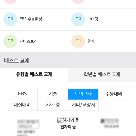
고3
고3
EBS 수능완성
마더텅
고2
고1
자이스토리
완자
베스트 교재
유형별 베스트 교재
학년별 베스트 교재
EBS
기출
모의고사
수능대비
내신대비
22개정
기타/교양서
현자의 돌
지인선 모의고사
이전 슬라이드
다음 슬라이드
메가스터디 영어듣기