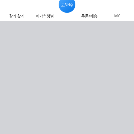
고3·N수
강좌 찾기
메가선생님
주문/배송
MY