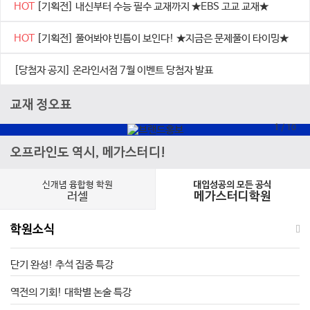
HOT
[기획전] 내신부터 수능 필수 교재까지 ★EBS 고교 교재★
HOT
[기획전] 풀어봐야 빈틈이 보인다! ★지금은 문제풀이 타이밍★
[당첨자 공지] 온라인서점 7월 이벤트 당첨자 발표
교재 정오표
1
/
10
오프라인도 역시, 메가스터디!
신개념 융합형 학원
대입성공의 모든 공식
러셀
메가스터디학원
학원소식
단기 완성! 추석 집중 특강
역전의 기회! 대학별 논술 특강