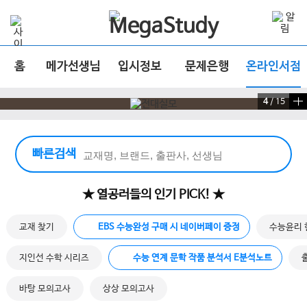
홈
메가선생님
입시정보
문제은행
온라인서점
4
/
15
빠른 검색 실행
빠른검색
★ 열공러들의 인기 PICK! ★
교재 찾기
EBS 수능완성 구매 시 네이버페이 증정
수능윤리 
지인선 수학 시리즈
수능 연계 문학 작품 분석서 E분석노트
바탕 모의고사
상상 모의고사