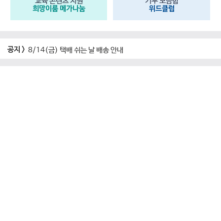
교육 콘텐츠 지원
기부 모금함
희망이룸 메가나눔
위드클럽
공지 >
8/14(금) 택배 쉬는 날 배송 안내