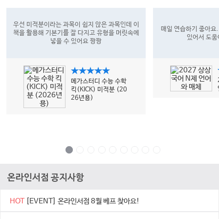
우선 미적분이라는 과목이 쉽지 않은 과목인데 이
매일 연습하기 좋아요.
책을 활용해 기본기를 잘 다지고 유형을 머릿속에
있어서 도움
넣을 수 있어요 짱짱
★★★★★
메가스터디 수능 수학
킥(KICK) 미적분 (20
26년용)
온라인서점 공지사항
HOT
[EVENT] 온라인서점 8월 베프 찾아요!