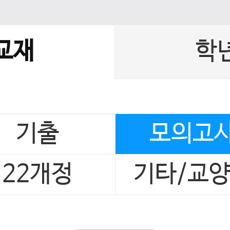
교재
학
기출
모의고
22개정
기타/교