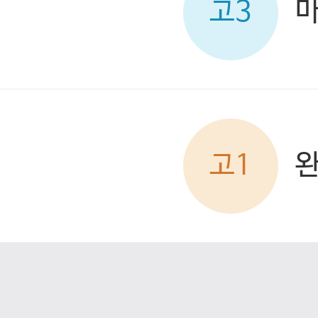
고3
고1