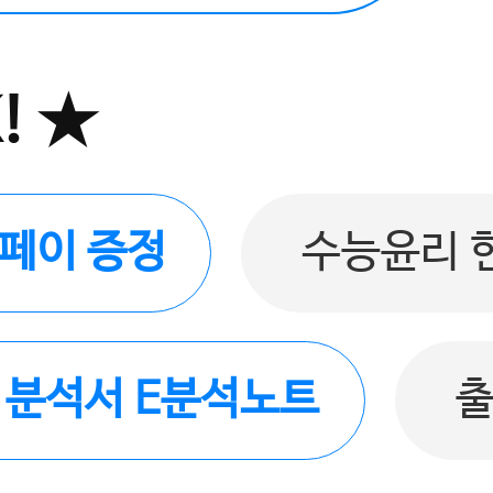
! ★
버페이 증정
수능윤리 
품 분석서 E분석노트
출