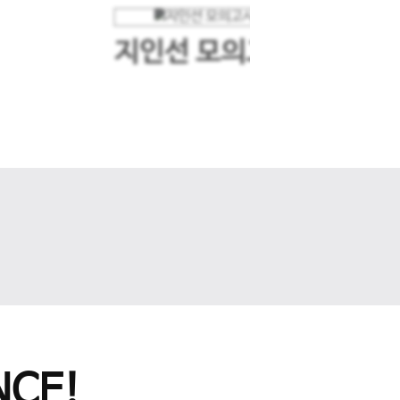
지인선 모의고사
다음 슬라이드
CE!