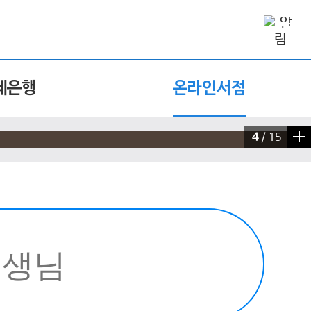
제은행
온라인서점
4
/
15
빠른 검색 실행