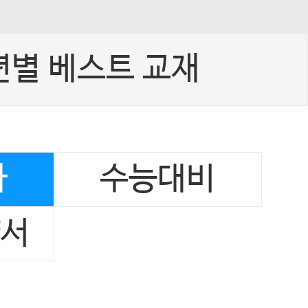
년별 베스트 교재
사
수능대비
양서