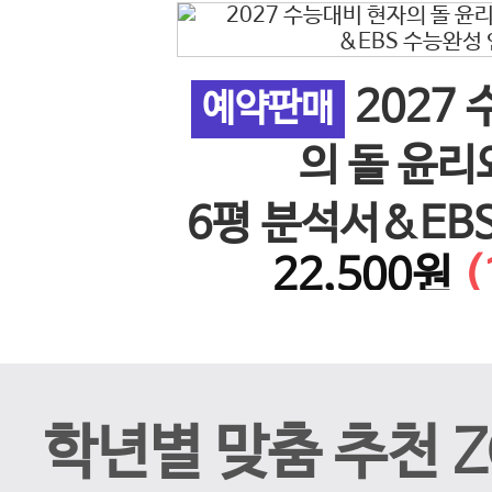
2027
 사회 5
예약판매
이전 슬라이드
의 돌 윤리
26년)
6평 분석서&EB
%↓)
22,500원
(
계 N
학년별 맞춤 추천 Z