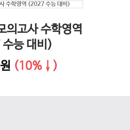
EBS 
 모의고사 수학영역
다음 슬라이드
문학·화
7 수능 대비)
0원
(10%↓)
14