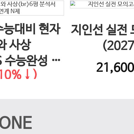
 수능대비 현자
지인선 실전
와 사상
(202
S 수능완성 연
21,60
10%↓)
제
ONE