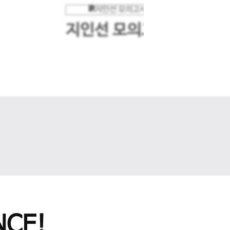
지인선 모의고사
다음 슬라이드
CE!