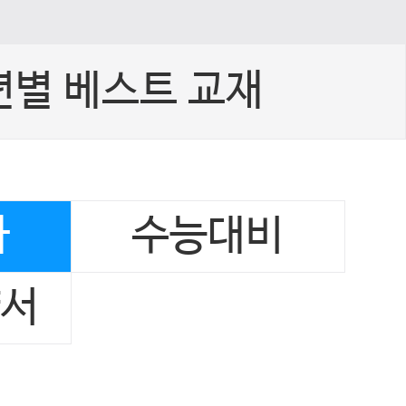
년별 베스트 교재
사
수능대비
양서