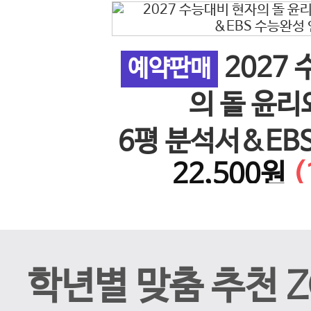
2027
 사회 5
예약판매
이전 슬라이드
의 돌 윤리
26년)
6평 분석서&EB
%↓)
22,500원
(
계 N
학년별 맞춤 추천 Z