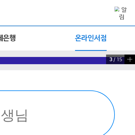
제은행
온라인서점
4
/
15
빠른 검색 실행