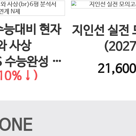
 수능대비 현자
지인선 실전
와 사상
(202
S 수능완성 연
21,60
10%↓)
제
ONE