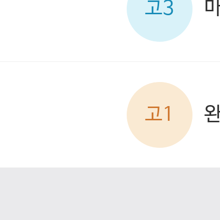
고3
고1