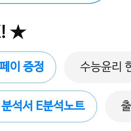
! ★
버페이 증정
수능윤리 
품 분석서 E분석노트
출