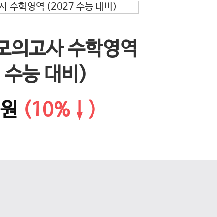
EBS 
 모의고사 수학영역
다음 슬라이드
문학·화
7 수능 대비)
0원
(10%↓)
14