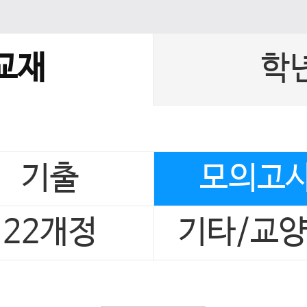
교재
학
기출
모의고
22개정
기타/교