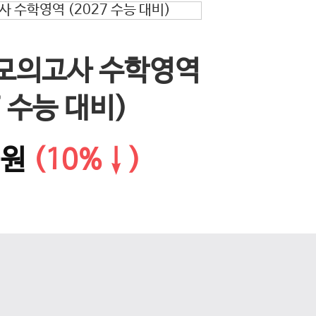
EBS 
 모의고사 수학영역
다음 슬라이드
문학·화
7 수능 대비)
0원
(10%↓)
14