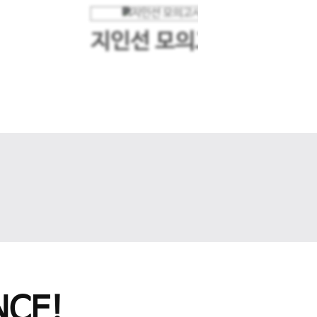
지인선 모의고사
다음 슬라이드
CE!