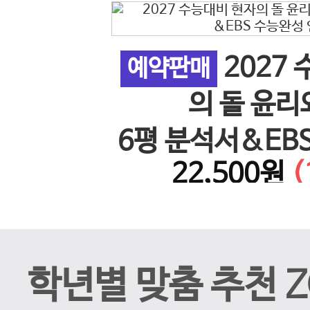
2027
 사회 5
예약판매
이전 슬라이드
의 돌 윤리
26년)
6평 분석서&EB
%↓)
22,500원
(
계 N
학년별 맞춤 추천 Z