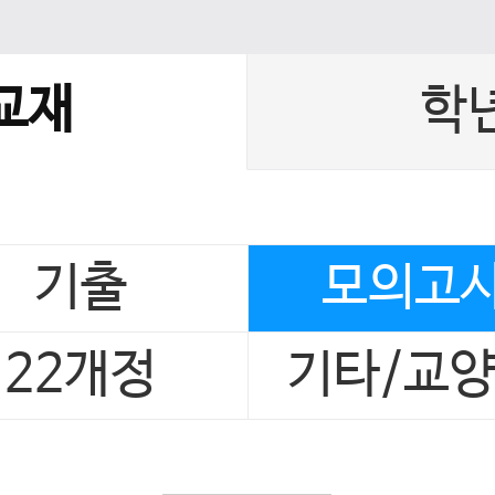
교재
학
기출
모의고
22개정
기타/교