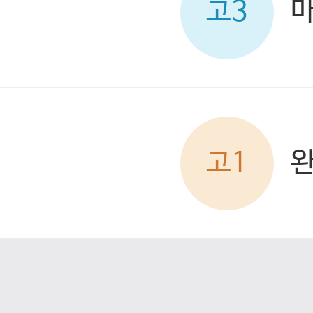
고3
고1