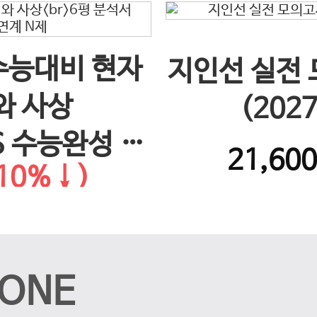
 수능대비 현자
지인선 실전
와 사상
(202
S 수능완성 연
21,60
10%↓)
제
ONE