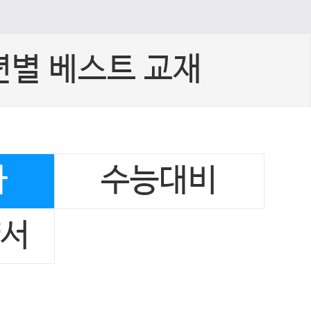
년별 베스트 교재
사
수능대비
양서