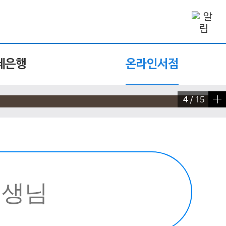
제은행
온라인서점
4
/
15
빠른 검색 실행