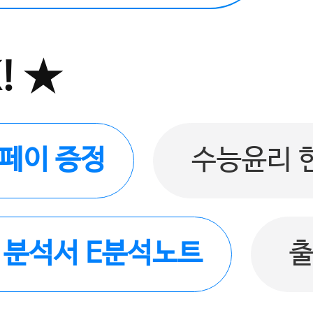
! ★
버페이 증정
수능윤리 
품 분석서 E분석노트
출