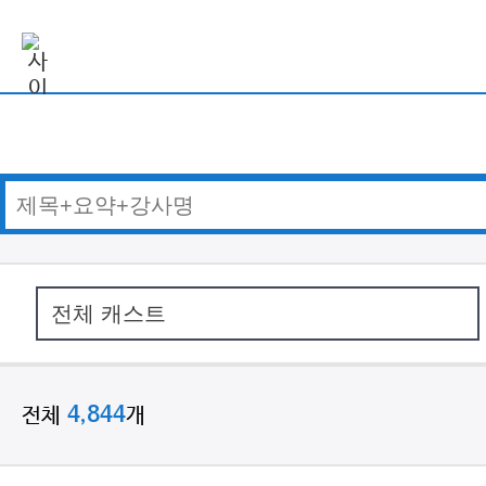
전체
개
4,844
21
분