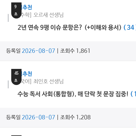
9
쌤추천
초
[수학] 오르새 선생님
2년 연속 9평 이슈 문항은? (+이해와 용서)
( 34 
등록일
2026-08-07
| 조회수 1,861
3
분
45
쌤추천
초
[국어] 최인호 선생님
수능 독서 사회(통합형), 매 단락 첫 문장 집중!
( 
등록일
2026-08-07
| 조회수 1,208
17
분