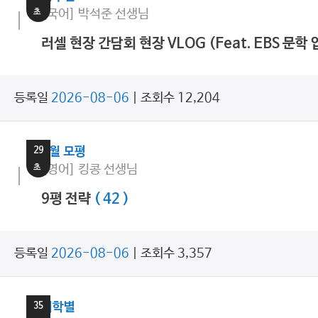
초
[국어] 박석준 선생님
러셀 현장 간담회 현장 VLOG (Feat. EBS 문학
등록일
2026-08-06
| 조회수 12,204
11
분
29
9월 모평
초
[영어] 킹콩 선생님
9평 전략
( 42 )
등록일
2026-08-06
| 조회수 3,357
17
분
35
대학별