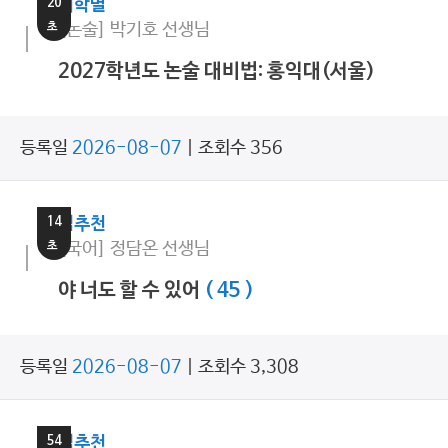
20
대학별
초
[논술] 박기호 선생님
2027학년도 논술 대비법: 홍익대(서울)
등록일
2026-08-07
| 조회수 356
16
분
14
쌤추천
초
[국어] 정담온 선생님
야 너도 할 수 있어
( 45 )
등록일
2026-08-07
| 조회수 3,308
6
분
54
쌤추천