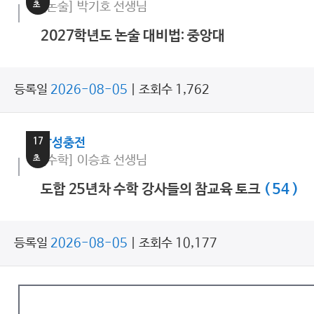
초
[논술] 박기호 선생님
2027학년도 논술 대비법: 중앙대
등록일
2026-08-05
| 조회수 1,762
11
분
17
감성충전
초
[수학] 이승효 선생님
도합 25년차 수학 강사들의 참교육 토크
( 54 )
등록일
2026-08-05
| 조회수 10,177