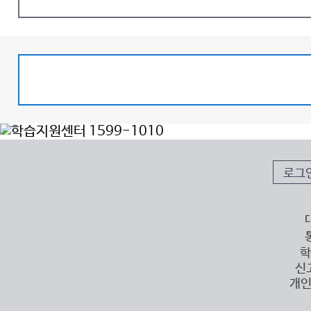
로그
학
신
개인