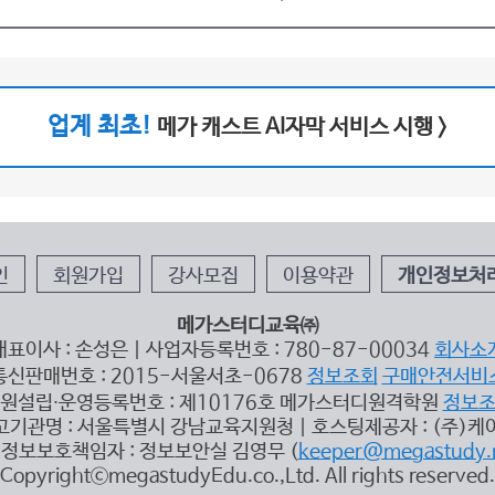
업계 최초!
메가 캐스트 AI자막 서비스 시행 >
인
회원가입
강사모집
이용약관
개인정보처
메가스터디교육㈜
대표이사 : 손성은 | 사업자등록번호 : 780-87-00034
회사소
통신판매번호 : 2015-서울서초-0678
정보조회
구매안전서비
원설립∙운영등록번호 : 제10176호 메가스터디원격학원
정보
고기관명 : 서울특별시 강남교육지원청 | 호스팅제공자 : (주)케
정보보호책임자 : 정보보안실 김영무 (
keeper@megastudy.
CopyrightⓒmegastudyEdu.co.,Ltd. All rights reserved.