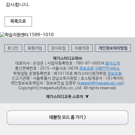
감사합니다.
목록으로
로그인
회원가입
강사모집
이용약관
개인정보처리방침
메가스터디교육㈜
대표이사 : 손성은 | 사업자등록번호 : 780-87-00034
회사소개
통신판매번호 : 2015-서울서초-0678
정보조회
구매안전서비스
학원설립∙운영등록번호 : 제10176호 메가스터디원격학원
정보조회
신고기관명 : 서울특별시 강남교육지원청 | 호스팅제공자 : (주)케이티
개인정보보호책임자 : 정보보안실 김영무 (
keeper@megastudy.net
)
CopyrightⓒmegastudyEdu.co.,Ltd. All rights reserved.
메가스터디교육 스토어
태블릿 모드 홈 가기 >