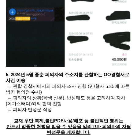
5. 2024년 5월 중순 피의자의 주소지를 관할하는 OO경찰서로
사건 이송
ㄴ
관할 경찰서에서의 피의자 조사 진행 (민/형사 고소에 따른
범죄 혐의점 수사)
ㄴ
피의자의 상황(학생 신분), 반성태도 등을 고려하여 자사
(메가스터디)와의 합의 진행
ㄴ 피의자 반성문 작성
교재 무단 복제,불법PDF사용/배포 등 불법적인 행위는
반드시 엄중한 처벌을 받을 수 있음을 알리고자 피의자의 자필
반성문을 게재합니다.