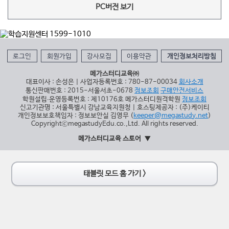
PC버전 보기
로그인
회원가입
강사모집
이용약관
개인정보처리방침
메가스터디교육㈜
대표이사 : 손성은 | 사업자등록번호 : 780-87-00034
회사소개
통신판매번호 : 2015-서울서초-0678
정보조회
구매안전서비스
학원설립∙운영등록번호 : 제10176호 메가스터디원격학원
정보조회
신고기관명 : 서울특별시 강남교육지원청 | 호스팅제공자 : (주)케이티
개인정보보호책임자 : 정보보안실 김영무 (
keeper@megastudy.net
)
CopyrightⓒmegastudyEdu.co.,Ltd. All rights reserved.
메가스터디교육 스토어
태블릿 모드 홈 가기 >