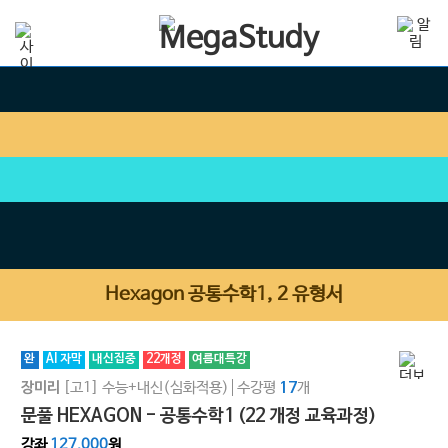
Hexagon 공통수학1, 2 유형서
완
AI 자막
내신집중
22개정
여름대특강
[고1]
수능+내신(심화적용)
수강평
개
장미리
17
문풀 HEXAGON - 공통수학1 (22 개정 교육과정)
강좌
127,000
원