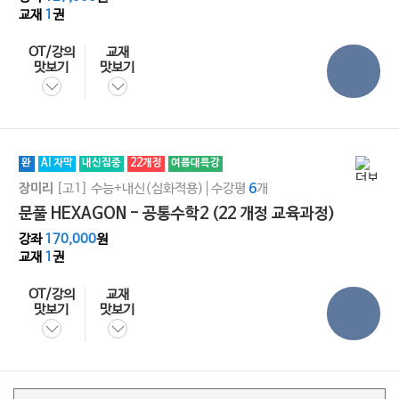
교재
1
권
OT/강의
교재
맛보기
맛보기
완
AI 자막
내신집중
22개정
여름대특강
[고1]
수능+내신(심화적용)
수강평
개
장미리
6
문풀 HEXAGON - 공통수학2 (22 개정 교육과정)
강좌
170,000
원
교재
1
권
OT/강의
교재
맛보기
맛보기