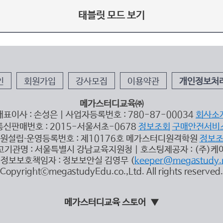
태블릿 모드 보기
인
회원가입
강사모집
이용약관
개인정보처
메가스터디교육㈜
대표이사 : 손성은 | 사업자등록번호 : 780-87-00034
회사소
통신판매번호 : 2015-서울서초-0678
정보조회
구매안전서비
원설립∙운영등록번호 : 제10176호 메가스터디원격학원
정보
고기관명 : 서울특별시 강남교육지원청 | 호스팅제공자 : (주)케
정보보호책임자 : 정보보안실 김영무 (
keeper@megastudy.
CopyrightⓒmegastudyEdu.co.,Ltd. All rights reserved.
메가스터디교육 스토어