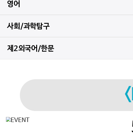
영어
사회/과학탐구
제2외국어/한문