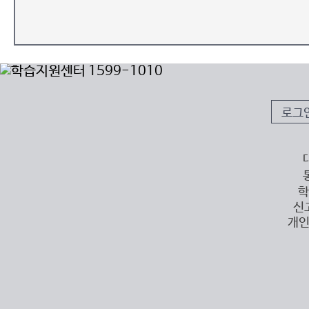
로그
학
신
개인