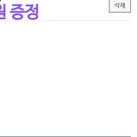
삭제
원 증정