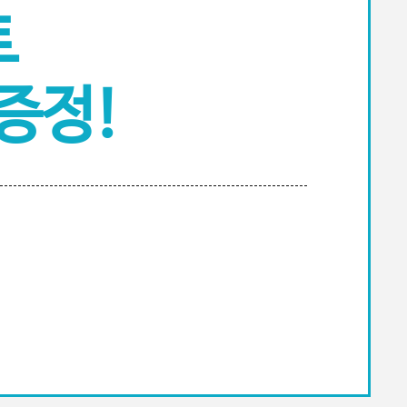
트
 증정!