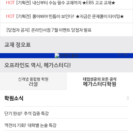
HOT
[기획전] 내신부터 수능 필수 교재까지 ★EBS 고교 교재★
HOT
[기획전] 풀어봐야 빈틈이 보인다! ★지금은 문제풀이 타이밍★
[당첨자 공지] 온라인서점 7월 이벤트 당첨자 발표
교재 정오표
1
/
10
오프라인도 역시, 메가스터디!
신개념 융합형 학원
대입성공의 모든 공식
러셀
메가스터디학원
학원소식
단기 완성! 추석 집중 특강
역전의 기회! 대학별 논술 특강