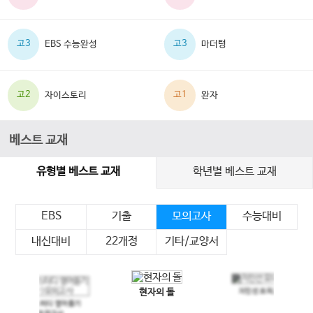
고3
고3
EBS 수능완성
마더텅
고2
고1
자이스토리
완자
베스트 교재
유형별 베스트 교재
학년별 베스트 교재
EBS
기출
모의고사
수능대비
내신대비
22개정
기타/교양서
현자의 돌
지인선 모의고사
이전 슬라이드
다음 슬라이드
메가스터디 영어듣기