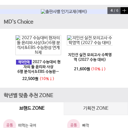
4
/
6
MD`s Choice
이전 슬라이드
다음 슬라이드
지인선 실전 모의고사 수학영
EBS
과 사회
역 (2027 수능 대비)
2027 수능대비 현
문학·
예약판매
6년)
자의 돌 윤리와 사상
21,600원
(10%↓)
6평 분석서&EBS 수능완성
↓)
1
연계 N제
22,500원
(10%↓)
학년별 맞춤 추천 ZONE
브랜드 ZONE
기획전 ZONE
공통
공통
떠먹는 국어
빠작