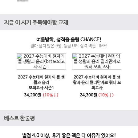
모의고사
지금 이 시기 주목해야할 교재
여름방학, 성적을 올릴 CHANCE!
얼마 남지 않은 9평, 등급 UP! 실력 역전 TIME!
매체 실
2027 수능대비 현자의 돌 생
2027 수능대비 현자의 돌 생
이전 슬라이드
다음 슬라이드
27 수
활과 윤리
활과 윤리 킬리만자로 쿼터 모
100
모의고사 시즌1
의고사
능영
사
34,200원
(10%↓)
24,300원
(10%↓)
1
베스트 한줄평
별점 4.0 이상, 후기 좋은 책은 다 이유가 있어요!