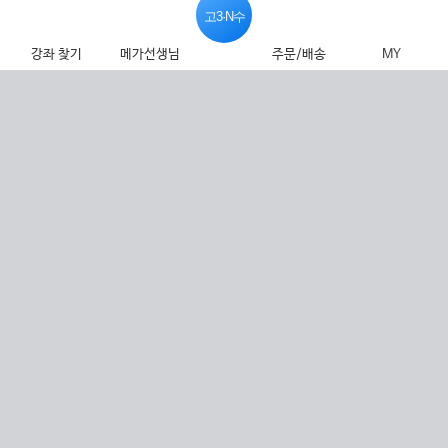
고3·N수
강좌 찾기
메가선생님
주문/배송
MY