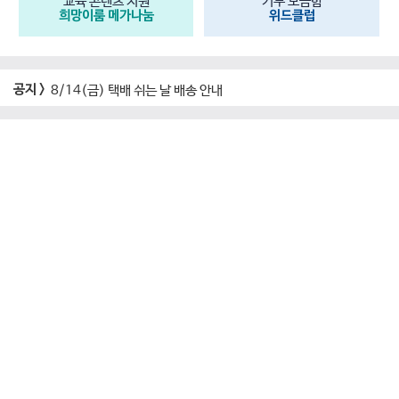
교육 콘텐츠 지원
기부 모금함
희망이룸 메가나눔
위드클럽
공지 >
8/14(금) 택배 쉬는 날 배송 안내