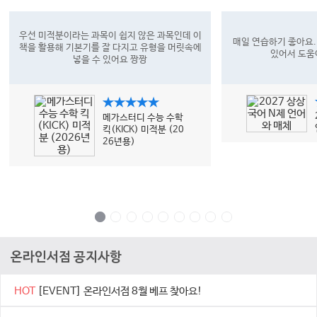
우선 미적분이라는 과목이 쉽지 않은 과목인데 이
매일 연습하기 좋아요.
책을 활용해 기본기를 잘 다지고 유형을 머릿속에
있어서 도움
넣을 수 있어요 짱짱
★★★★★
메가스터디 수능 수학
킥(KICK) 미적분 (20
26년용)
온라인서점 공지사항
HOT
[EVENT] 온라인서점 8월 베프 찾아요!