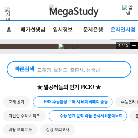
홈
메가선생님
입시정보
문제은행
온라인서점
4
/
15
빠른 검색 실행
빠른검색
★ 열공러들의 인기 PICK! ★
교재 찾기
EBS 수능완성 구매 시 네이버페이 증정
수능윤리 
지인선 수학 시리즈
수능 연계 문학 작품 분석서 E분석노트
바탕 모의고사
상상 모의고사