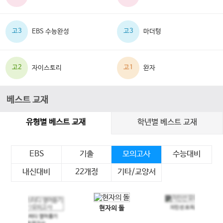
고3
고3
EBS 수능완성
마더텅
고2
고1
자이스토리
완자
베스트 교재
유형별 베스트 교재
학년별 베스트 교재
EBS
기출
모의고사
수능대비
내신대비
22개정
기타/교양서
현자의 돌
지인선 모의고사
이전 슬라이드
다음 슬라이드
메가스터디 영어듣기