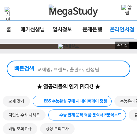
홈
메가선생님
입시정보
문제은행
온라인서점
4
/
15
빠른 검색 실행
빠른검색
★ 열공러들의 인기 PICK! ★
교재 찾기
EBS 수능완성 구매 시 네이버페이 증정
수능윤리 
지인선 수학 시리즈
수능 연계 문학 작품 분석서 E분석노트
바탕 모의고사
상상 모의고사