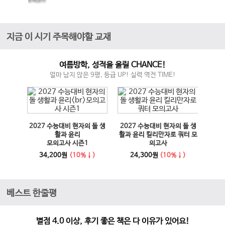
모의고사
지금 이 시기 주목해야할 교재
여름방학, 성적을 올릴 CHANCE!
얼마 남지 않은 9평, 등급 UP! 실력 역전 TIME!
매체 실
2027 수능대비 현자의 돌 생
2027 수능대비 현자의 돌 생
이전 슬라이드
다음 슬라이드
27 수
활과 윤리
활과 윤리 킬리만자로 쿼터 모
100
모의고사 시즌1
의고사
능영
사
34,200원
(10%↓)
24,300원
(10%↓)
1
베스트 한줄평
별점 4.0 이상, 후기 좋은 책은 다 이유가 있어요!