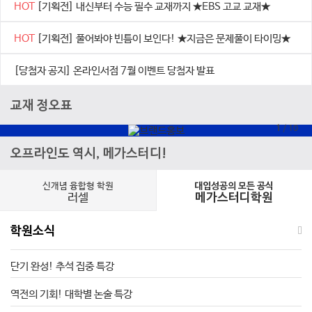
HOT
[기획전] 내신부터 수능 필수 교재까지 ★EBS 고교 교재★
HOT
[기획전] 풀어봐야 빈틈이 보인다! ★지금은 문제풀이 타이밍★
[당첨자 공지] 온라인서점 7월 이벤트 당첨자 발표
교재 정오표
1
/
10
오프라인도 역시, 메가스터디!
신개념 융합형 학원
대입성공의 모든 공식
러셀
메가스터디학원
학원소식
단기 완성! 추석 집중 특강
역전의 기회! 대학별 논술 특강