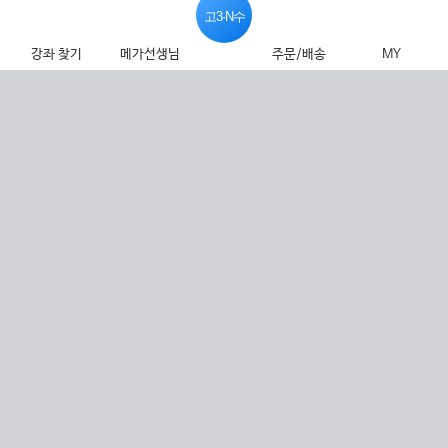
고3·N수
강좌 찾기
메가선생님
주문/배송
MY