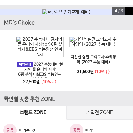
4
/
6
MD`s Choice
이전 슬라이드
다음 슬라이드
지인선 실전 모의고사 수학영
EBS
과 사회
역 (2027 수능 대비)
2027 수능대비 현
문학·
예약판매
6년)
자의 돌 윤리와 사상
21,600원
(10%↓)
6평 분석서&EBS 수능완성
↓)
1
연계 N제
22,500원
(10%↓)
학년별 맞춤 추천 ZONE
브랜드 ZONE
기획전 ZONE
공통
공통
떠먹는 국어
빠작