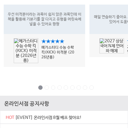
우선 미적분이라는 과목이 쉽지 않은 과목인데 이
매일 연습하기 좋아요.
책을 활용해 기본기를 잘 다지고 유형을 머릿속에
있어서 도움
넣을 수 있어요 짱짱
★★★★★
메가스터디 수능 수학
킥(KICK) 미적분 (20
26년용)
온라인서점 공지사항
HOT
[EVENT] 온라인서점 8월 베프 찾아요!