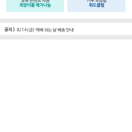
교육 콘텐츠 지원
기부 모금함
희망이룸 메가나눔
위드클럽
공지 >
8/14(금) 택배 쉬는 날 배송 안내