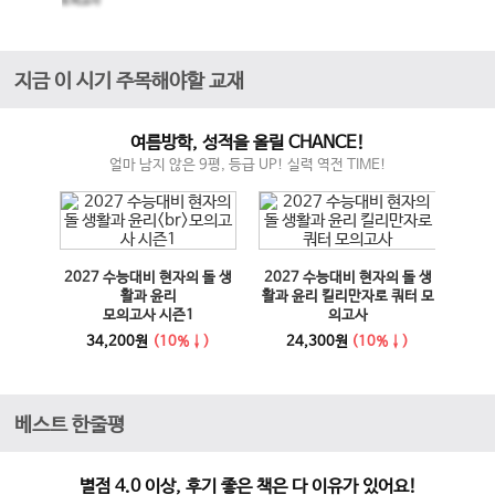
모의고사
지금 이 시기 주목해야할 교재
여름방학, 성적을 올릴 CHANCE!
얼마 남지 않은 9평, 등급 UP! 실력 역전 TIME!
매체 실
2027 수능대비 현자의 돌 생
2027 수능대비 현자의 돌 생
이전 슬라이드
다음 슬라이드
27 수
활과 윤리
활과 윤리 킬리만자로 쿼터 모
100
모의고사 시즌1
의고사
능영
사
34,200원
(10%↓)
24,300원
(10%↓)
1
베스트 한줄평
별점 4.0 이상, 후기 좋은 책은 다 이유가 있어요!