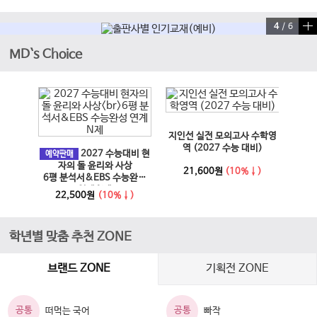
4
/
6
MD`s Choice
이전 슬라이드
다음 슬라이드
지인선 실전 모의고사 수학영
EBS
과 사회
역 (2027 수능 대비)
2027 수능대비 현
문학·
예약판매
6년)
자의 돌 윤리와 사상
21,600원
(10%↓)
6평 분석서&EBS 수능완성
↓)
1
연계 N제
22,500원
(10%↓)
학년별 맞춤 추천 ZONE
브랜드 ZONE
기획전 ZONE
공통
공통
떠먹는 국어
빠작