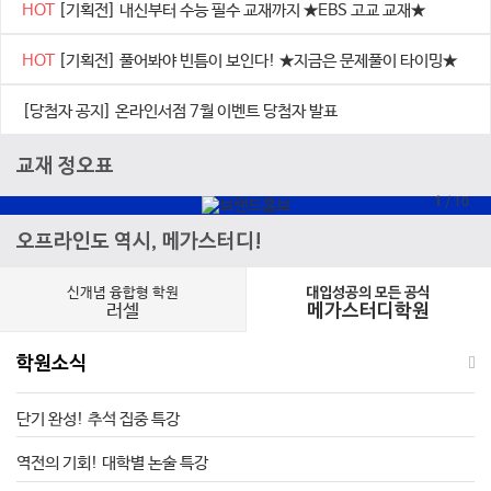
HOT
[기획전] 내신부터 수능 필수 교재까지 ★EBS 고교 교재★
HOT
[기획전] 풀어봐야 빈틈이 보인다! ★지금은 문제풀이 타이밍★
[당첨자 공지] 온라인서점 7월 이벤트 당첨자 발표
교재 정오표
1
/
10
오프라인도 역시, 메가스터디!
신개념 융합형 학원
대입성공의 모든 공식
러셀
메가스터디학원
학원소식
단기 완성! 추석 집중 특강
역전의 기회! 대학별 논술 특강