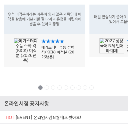
우선 미적분이라는 과목이 쉽지 않은 과목인데 이
매일 연습하기 좋아요.
책을 활용해 기본기를 잘 다지고 유형을 머릿속에
있어서 도움
넣을 수 있어요 짱짱
★★★★★
메가스터디 수능 수학
킥(KICK) 미적분 (20
26년용)
온라인서점 공지사항
HOT
[EVENT] 온라인서점 8월 베프 찾아요!