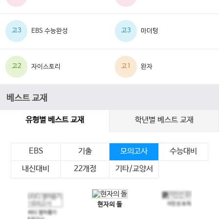
고3
고3
EBS 수능완성
마더텅
고2
고1
자이스토리
완자
베스트 교재
유형별 베스트 교재
학년별 베스트 교재
EBS
기출
모의고사
수능대비
내신대비
22개정
기타/교양서
현자의 돌
지인선 모의고사
이전 슬라이드
다음 슬라이드
메가스터디 영어듣기