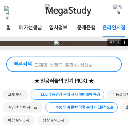
홈
메가선생님
입시정보
문제은행
온라인서점
4
/
15
빠른 검색 실행
빠른검색
★ 열공러들의 인기 PICK! ★
교재 찾기
EBS 수능완성 구매 시 네이버페이 증정
수능윤리 
지인선 수학 시리즈
수능 연계 문학 작품 분석서 E분석노트
바탕 모의고사
상상 모의고사