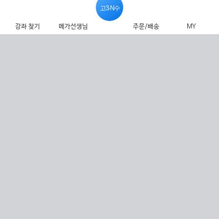
고3·N수
강좌 찾기
메가선생님
주문/배송
MY