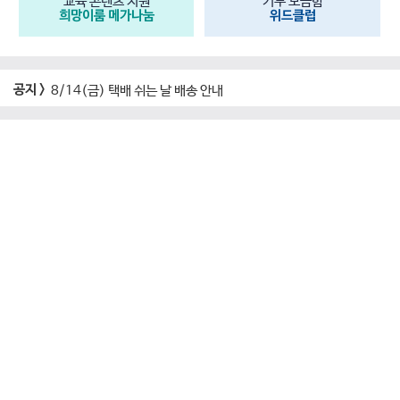
교육 콘텐츠 지원
기부 모금함
희망이룸 메가나눔
위드클럽
공지 >
8/14(금) 택배 쉬는 날 배송 안내