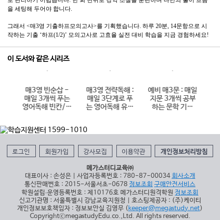
로 관리하기 어렵습니다. 한 회 단위로 강약 조절을 훈련하며 나만의 풀이 흐름
을 세팅해 두어야 합니다.
그래서 <매3영 기출하프모의고사>를 기획했습니다. 하루 20분, 14문항으로 시
작하는 기출 ‘하프(1/2)’ 모의고사로 고효율 실전 대비 학습을 지금 경험하세요!
이 도서와 같은 시리즈
휘력
매3영 빈순삽 -
매3영 전략독해 :
예비 매3문 : 매일
예
어력
매일 3개씩 푸는
매일 3단계로 푸
지문 3개씩 공부
일
)
영어독해 빈칸/순
는 영어독해 유형
하는 문학 기출
하
서/삽입 (2026
별 전략독해
(2026년)
해
년용)
(2026년용)
로그인
회원가입
강사모집
이용약관
개인정보처리방침
메가스터디교육㈜
대표이사 : 손성은 | 사업자등록번호 : 780-87-00034
회사소개
통신판매번호 : 2015-서울서초-0678
정보조회
구매안전서비스
학원설립∙운영등록번호 : 제10176호 메가스터디원격학원
정보조회
신고기관명 : 서울특별시 강남교육지원청 | 호스팅제공자 : (주)케이티
개인정보보호책임자 : 정보보안실 김영무 (
keeper@megastudy.net
)
CopyrightⓒmegastudyEdu.co.,Ltd. All rights reserved.