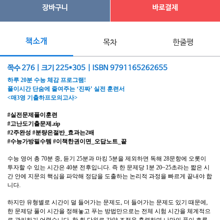
장바구니
바로결제
책소개
목차
한줄평
쪽수 276 | 크기 225*305 | ISBN 9791165262655
하루 20분 수능 체감 프로그램!
풀이시간 단숨에 줄여주는 ‘진짜’ 실전 훈련서
<매3영 기출하프모의고사>
#실전문제풀이훈련
#고난도기출문제.zip
#2주완성 #분량은절반_효과는2배
#수능가방필수템 #이책한권이면_오답노트_끝
수능 영어 총 70분 중, 듣기 25분과 마킹 5분을 제외하면 독해 28문항에 오롯이
투자할 수 있는 시간은 40분 전후입니다. 즉 한 문제당 1분 20~25초라는 짧은 시
간 안에 지문의 핵심을 파악해 정답을 도출하는 논리적 과정을 빠르게 끝내야 합
니다.
하지만 유형별로 시간이 덜 들어가는 문제도, 더 들어가는 문제도 있기 때문에,
한 문제당 풀이 시간을 정해놓고 푸는 방법만으로는 전체 시험 시간을 체계적으