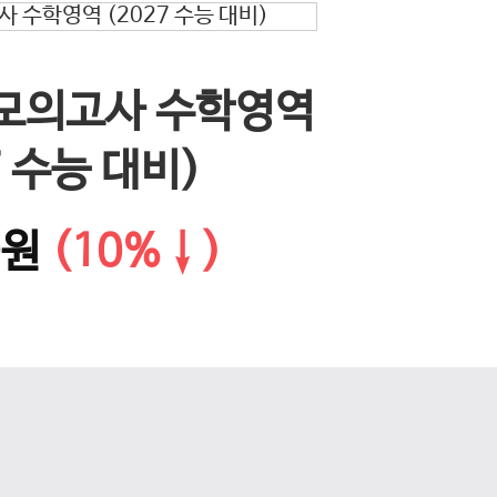
EBS 
 모의고사 수학영역
다음 슬라이드
문학·화
7 수능 대비)
0원
(10%↓)
14