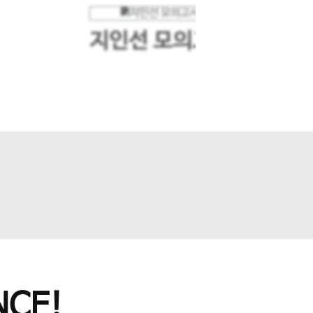
지인선 모의고사
다음 슬라이드
CE!