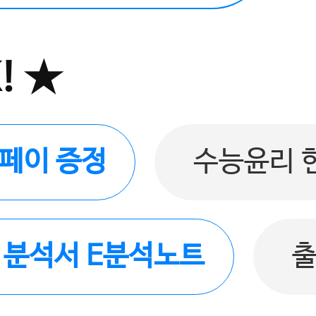
! ★
버페이 증정
수능윤리 
품 분석서 E분석노트
출