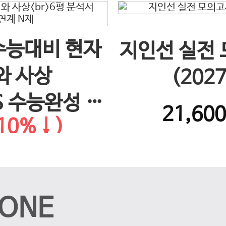
 수능대비 현자
지인선 실전
와 사상
(202
S 수능완성 연
21,60
10%↓)
제
ONE