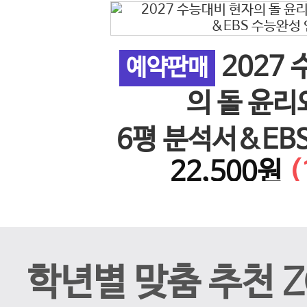
2027
 사회 5
예약판매
이전 슬라이드
의 돌 윤리
26년)
6평 분석서&EB
%↓)
22,500원
(
계 N
학년별 맞춤 추천 Z