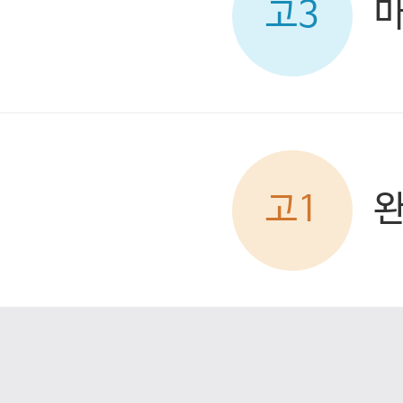
고3
고1