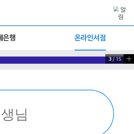
제은행
온라인서점
4
/
15
빠른 검색 실행