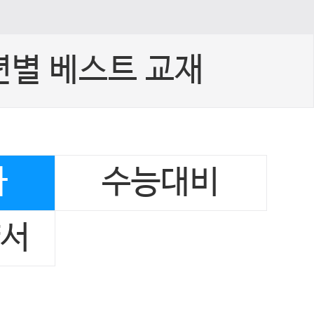
년별 베스트 교재
사
수능대비
양서