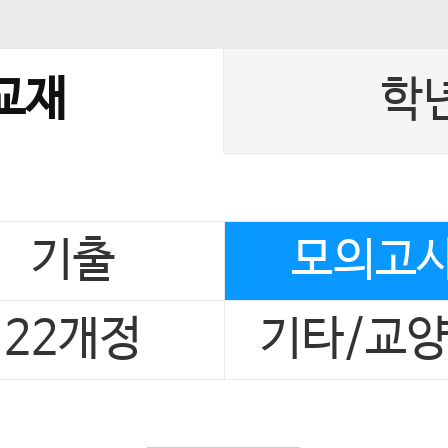
교재
학
기출
모의고
22개정
기타/교