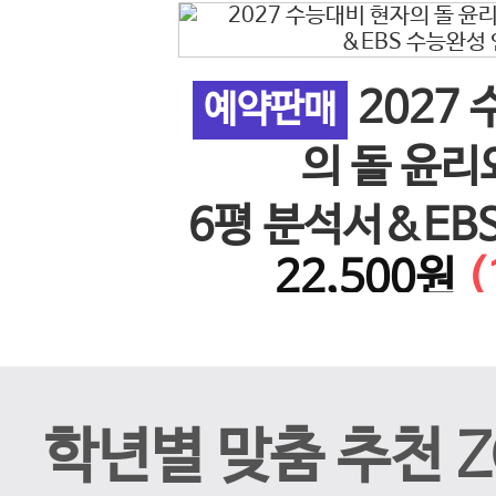
2027
 사회 5
예약판매
이전 슬라이드
의 돌 윤리
26년)
6평 분석서&EB
%↓)
22,500원
(
계 N
학년별 맞춤 추천 Z