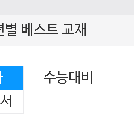
년별 베스트 교재
사
수능대비
양서