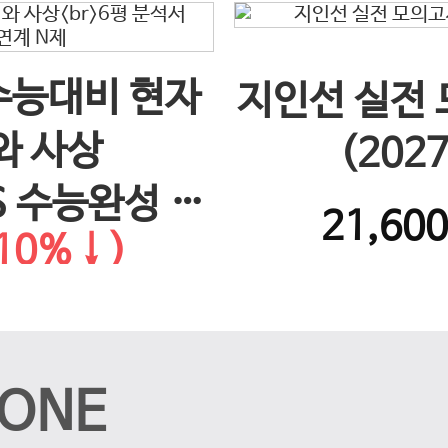
 수능대비 현자
지인선 실전
와 사상
(202
S 수능완성 연
21,60
10%↓)
제
ONE