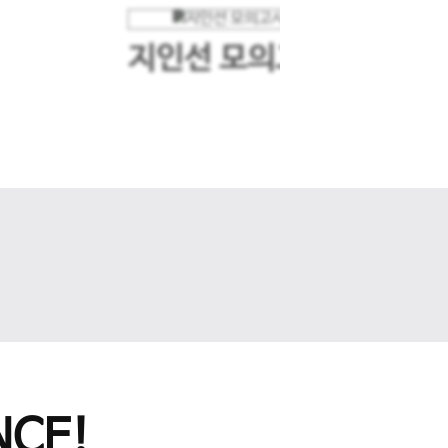
지인선 모의고사
다음 슬라이드
CE!