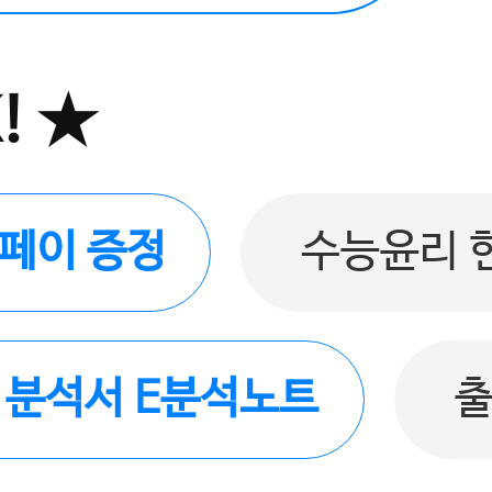
! ★
버페이 증정
수능윤리 
품 분석서 E분석노트
출