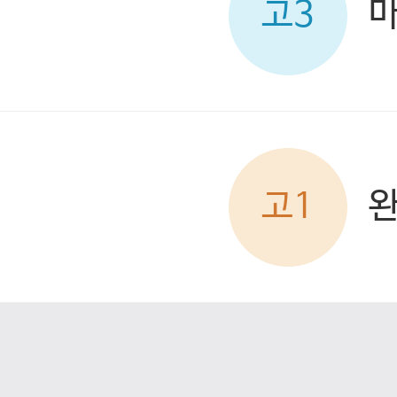
고3
고1