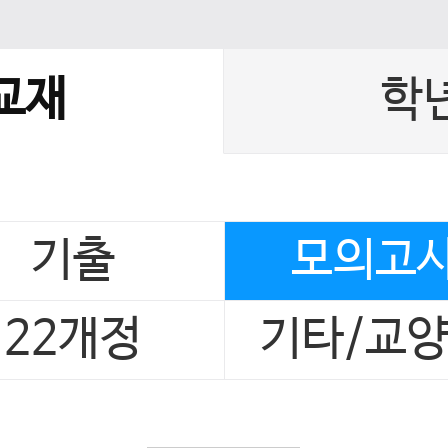
교재
학
기출
모의고
22개정
기타/교