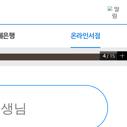
제은행
온라인서점
4
/
15
빠른 검색 실행