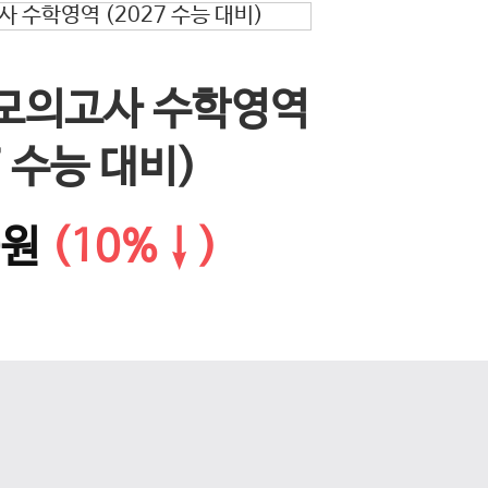
EBS 
 모의고사 수학영역
다음 슬라이드
문학·화
7 수능 대비)
0원
(10%↓)
14