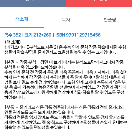
책소개
목차
한줄평
쪽수 352 | 크기 212*260 | ISBN 9791129715456
<책 소개>
<메가스터디 E분석노트 시즌 2>은 수능 연계 문학 작품 학습에 대한 수험
생들의 학습 부담을 줄이면서도 효율성을 높일 수 있는 교재입니다.
[본권 – 작품 분석 + 장면 더 보기]에서는 분석노트만의 시그니처 작품
분석을 더욱 업그레이드하였습니다.
수능 연계 문학 전 작품과 문항을 더욱 꼼꼼하게, 더욱 자세하게, 더욱 철저
하게 분석하여 각 작품에서 수험생들이 꼭 알아 두어야 할 핵심 내용과 개
념을 보다 밀도 높게 정리하였습니다. 또한 연계 교재에 수록되지 않은 부
분 중 출제 가능성이 높은 장면을 선별하여 제시하였고, 각 장면의 핵심 내
용과 감상 포인트까지 완벽하게 정리하여 심화 학습을 할 수 있도록 구성
하였습니다.
[부록 – 줄거리로 산문 작품 정주행]에서는 산문 작품의 전체 줄거리와
인물 관계도를 모두 모아 제시하였습니다.
작품의 전문을 읽지 않아도 중요 내용을 파악할 수 있도록 전체 줄거리를
자세하게 기재하였고, 책 속 책으로 구성하여 수험생들이 손쉽게 휴대하며
학습할 수 있도록 편의성을 높였습니다.