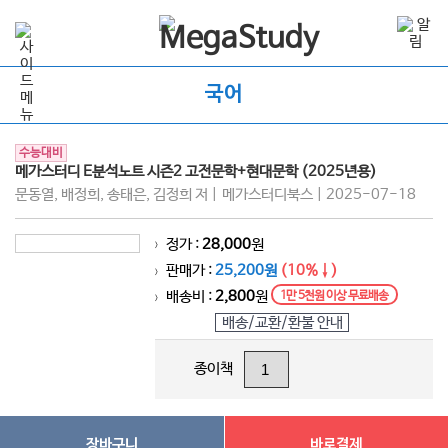
국어
수능대비
메가스터디 E분석노트 시즌2 고전문학+현대문학 (2025년용)
문동열, 배정희, 송태은, 김정희 저 | 메가스터디북스 | 2025-07-18
정가 :
28,000
원
>
판매가 :
25,200원
(10%↓)
>
배송비 :
2,800
원
1만 5천원 이상 무료배송
>
배송/교환/환불 안내
종이책
장바구니
바로결제