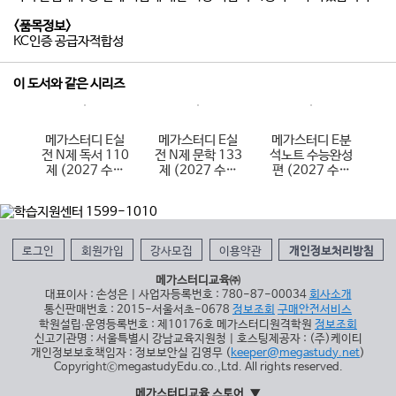
<품목정보>
KC인증 공급자적합성
이 도서와 같은 시리즈
E분
메가스터디 E실
메가스터디 E실
메가스터디 E분
메
특강
전 N제 독서 110
전 N제 문학 133
석노트 수능완성
석
문
제 (2027 수능
제 (2027 수능
편 (2027 수능
대비)
대비)
대비)
로그인
회원가입
강사모집
이용약관
개인정보처리방침
메가스터디교육㈜
대표이사 : 손성은 | 사업자등록번호 : 780-87-00034
회사소개
통신판매번호 : 2015-서울서초-0678
정보조회
구매안전서비스
학원설립∙운영등록번호 : 제10176호 메가스터디원격학원
정보조회
신고기관명 : 서울특별시 강남교육지원청 | 호스팅제공자 : (주)케이티
개인정보보호책임자 : 정보보안실 김영무 (
keeper@megastudy.net
)
CopyrightⓒmegastudyEdu.co.,Ltd. All rights reserved.
메가스터디교육 스토어