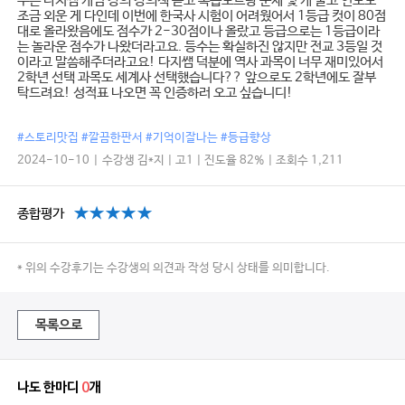
부는 다지쌤 개념 강의 강의책 듣고 복습노트랑 문제 몇 개 풀고 연도도
조금 외운 게 다인데 이번에 한국사 시험이 어려웠어서 1등급 컷이 80점
대로 올라왔음에도 점수가 2-30점이나 올랐고 등급으로는 1등급이라
는 놀라운 점수가 나왔더라고요. 등수는 확실하진 않지만 전교 3등일 것
이라고 말씀해주더라고요! 다지쌤 덕분에 역사 과목이 너무 재미있어서
2학년 선택 과목도 세계사 선택했습니다?? 앞으로도 2학년에도 잘부
탁드려요! 성적표 나오면 꼭 인증하러 오고 싶습니디!
#스토리맛집 #깔끔한판서 #기억이잘나는 #등급향상
2024-10-10 | 수강생 김*지 | 고1 | 진도율 82% | 조회수 1,211
종합평가
* 위의 수강후기는 수강생의 의견과 작성 당시 상태를 의미합니다.
목록으로
나도 한마디
0
개