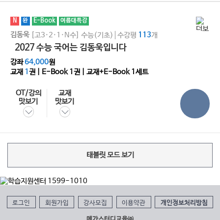
N
완
E-Book
여름대특강
김동욱
[고3·2·1·N수]
수능(기초)
수강평
113
개
2027 수능 국어는 김동욱입니다
강좌
64,000
원
교재
1
권 | E-Book
1
권 | 교재+E-Book 1세트
OT/강의
교재
맛보기
맛보기
태블릿 모드 보기
로그인
회원가입
강사모집
이용약관
개인정보처리방침
메가스터디교육㈜