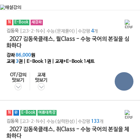
N
E-Book
새강좌
김동욱
[고3·2·N수]
수능(문제풀이)
수강평
4
개
2027 김동욱클래스, 월Class - 수능 국어의 본질을 심
화하다
강좌
86,000
원
교재
3
권 | E-Book
1
권 | 교재+E-Book 1세트
OT/강의
교재
맛보기
맛보기
N
완
E-Book
여름대특강
김동욱
[고3·2·N수]
수능(실력완성)
수강평
133
개
2027 김동욱클래스, 취Class - 수능 국어의 본질을 체
화하다