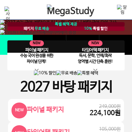
특별 혜택 제공
패키지
무료 배송
10%
특별 할인
NEW
NEW
공지사항
학습 Q&A
후기
파이널 패키지
타임어택 패키지
수능 국어 완성을 위한
독서, 문학, 언매/화작
파이널 단계!
영역별 시간 단축 훈련!
2027 바탕 패키지
249,000원
파이널 패키지
NEW
224,100
원
105,000원