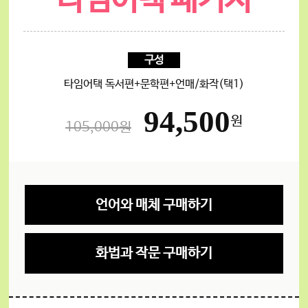
타임어택 패키지
구성
타임어택 독서편+문학편+언매/화작(택1)
94,500
원
105,000원
언어와 매체 구매하기
화법과 작문 구매하기