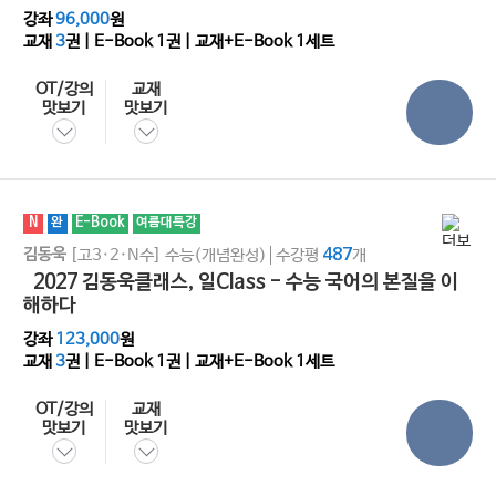
강좌
96,000
원
교재
3
권 | E-Book
1
권 | 교재+E-Book 1세트
OT/강의
교재
맛보기
맛보기
N
완
E-Book
여름대특강
김동욱
[고3·2·N수]
수능(개념완성)
수강평
487
개
2027 김동욱클래스, 일Class - 수능 국어의 본질을 이
해하다
강좌
123,000
원
교재
3
권 | E-Book
1
권 | 교재+E-Book 1세트
OT/강의
교재
맛보기
맛보기