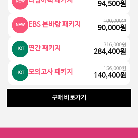
타임어택 패키지
NEW
94,500
원
100,000원
EBS 본바탕 패키지
NEW
90,000
원
316,000원
연간 패키지
HOT
284,400
원
156,000원
모의고사 패키지
HOT
140,400
원
구매 바로가기