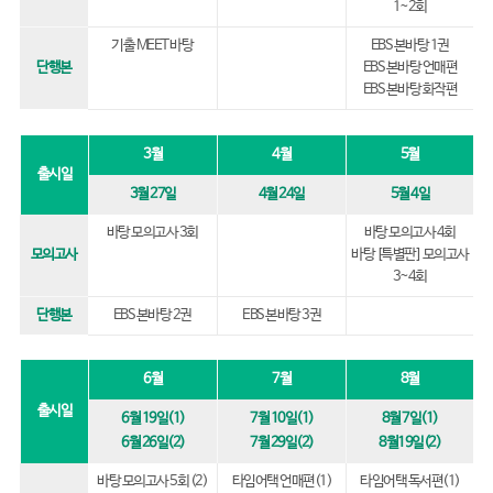
1~2회
기출 MEET 바탕
EBS 본바탕 1권
단행본
EBS 본바탕 언매편
EBS 본바탕 화작편
3월
4월
5월
출시일
3월 27일
4월 24일
5월 4일
바탕 모의고사 3회
바탕 모의고사 4회
모의고사
바탕 [특별판] 모의고사
3~4회
단행본
EBS 본바탕 2권
EBS 본바탕 3권
6월
7월
8월
출시일
6월 19일(1)
7월 10일(1)
8월 7일(1)
6월 26일(2)
7월 29일(2)
8월19일(2)
바탕 모의고사 5회 (2)
타임어택 언매편(1)
타임어택 독서편(1)