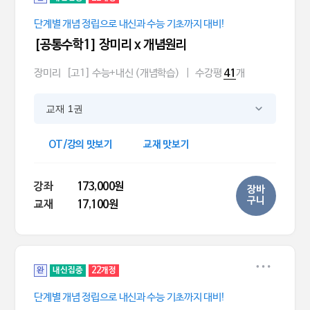
단계별 개념 정립으로 내신과 수능 기초까지 대비!
[공통수학1] 장미리 x 개념원리
장미리
[고1] 수능+내신 (개념학습)
|
수강평
개
41
교재 1권
OT/강의 맛보기
교재 맛보기
강좌
173,000원
장바
구니
교재
17,100원
완
내신집중
22개정
단계별 개념 정립으로 내신과 수능 기초까지 대비!