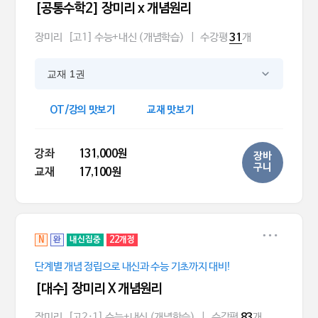
[공통수학2] 장미리 x 개념원리
장미리
[고1] 수능+내신 (개념학습)
|
수강평
개
31
교재 1권
OT/강의 맛보기
교재 맛보기
강좌
131,000원
장바
구니
교재
17,100원
N
완
내신집중
22개정
단계별 개념 정립으로 내신과 수능 기초까지 대비!
[대수] 장미리 X 개념원리
장미리
[고2·1] 수능+내신 (개념학습)
|
수강평
개
83