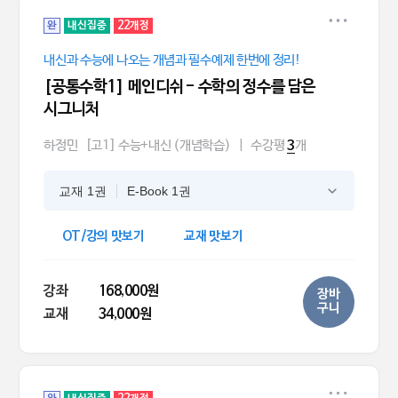
완
내신집중
22개정
내신과 수능에 나오는 개념과 필수예제 한번에 정리!
[공통수학1] 메인디쉬 - 수학의 정수를 담은
시그니처
하정민
[고1] 수능+내신 (개념학습)
|
수강평
개
3
교재 1권
E-Book 1권
OT/강의 맛보기
교재 맛보기
강좌
168,000원
장바
구니
교재
34,000원