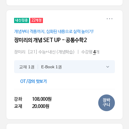
내신집중
22개정
개념부터 적용까지, 심화된 내용으로 실력 높이기!
장미리의 개념 SET UP - 공통수학2
장미리
[고1] 수능+내신 (개념학습)
|
수강평
개
4
교재 1권
E-Book 1권
OT/강의 맛보기
강좌
108,000원
장바
구니
교재
20,000원