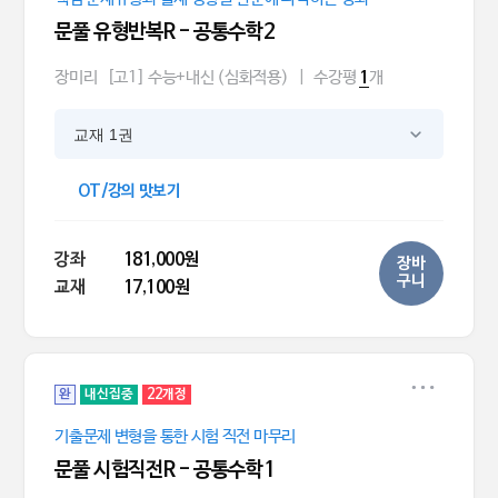
문풀 유형반복R - 공통수학2
장미리
[고1] 수능+내신 (심화적용)
|
수강평
개
1
교재 1권
OT/강의 맛보기
강좌
181,000원
장바
구니
교재
17,100원
완
내신집중
22개정
기출문제 변형을 통한 시험 직전 마무리
문풀 시험직전R - 공통수학1