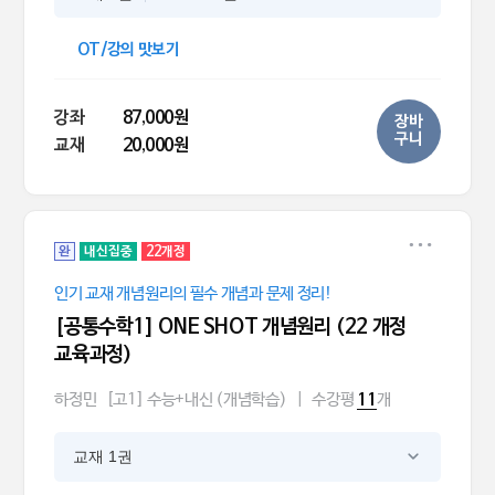
OT/강의 맛보기
강좌
87,000원
장바
구니
교재
20,000원
완
내신집중
22개정
인기 교재 개념원리의 필수 개념과 문제 정리!
[공통수학1] ONE SHOT 개념원리 (22 개정
교육과정)
하정민
[고1] 수능+내신 (개념학습)
|
수강평
개
11
교재 1권