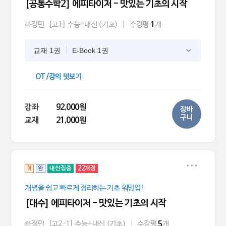
[공통수학2] 에피타이저 - 맛있는 기초의 시작
하정민
[고1] 수능+내신 (기초)
|
수강평
개
1
교재 1권
E-Book 1권
OT/강의 맛보기
강좌
92,000원
장바
구니
교재
21,000원
N
완
내신집중
22개정
개념을 쉽고 빠르게 정리하는 기초 워밍업!
[대수] 에피타이저 - 맛있는 기초의 시작
하정민
[고2·1] 수능+내신 (기초)
|
수강평
개
5