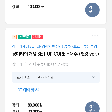
강좌
103,000원
장바
구니
N
내신집중
22개정
장미리 개념 SET UP 강좌의 핵심만! 압축적으로 다루는 특강
장미리의 개념 SET UP CORE - 대수 (현강 ver.)
장미리
[고2·1] 수능+내신 (개념학습)
교재 1권
E-Book 1권
OT/강의 맛보기
강좌
80,000원
장바
구니
교재
20,000원