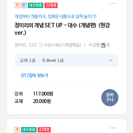
N
완
내신집중
22개정
개념부터 적용까지, 심화된 내용으로 실력 높이기!
장미리의 개념 SET UP - 대수 (개념편) (현강
ver.)
장미리
[고2·1] 수능+내신 (개념학습)
|
수강평
개
15
교재 1권
E-Book 1권
OT/강의 맛보기
강좌
117,000원
장바
구니
교재
20,000원
N
내신집중
22개정