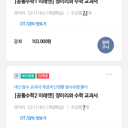
[공통수학1 미래엔] 장미리와 수학 교과서
장미리
[고1] 내신 (개념학습)
|
수강평
개
22
OT/강의 맛보기
강좌
103,000원
장바
구니
완
내신집중
22개정
내신 필수 교과서 개념과 단원별 필수유형 풀이
[공통수학2 미래엔] 장미리와 수학 교과서
장미리
[고1] 내신 (개념학습)
|
수강평
개
7
OT/강의 맛보기