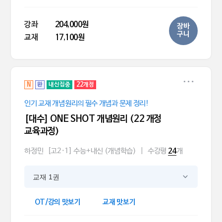
강좌
204,000원
장바
구니
교재
17,100원
N
완
내신집중
22개정
인기 교재 개념원리의 필수 개념과 문제 정리!
[대수] ONE SHOT 개념원리 (22 개정
교육과정)
하정민
[고2·1] 수능+내신 (개념학습)
|
수강평
개
24
교재 1권
OT/강의 맛보기
교재 맛보기