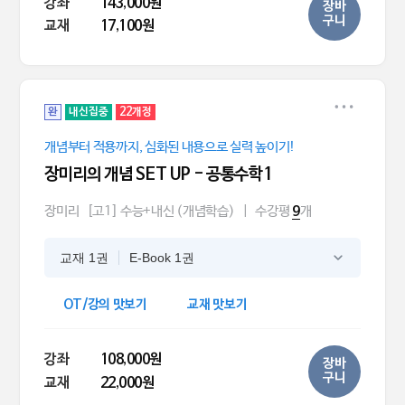
강좌
143,000원
장바
구니
교재
17,100원
완
내신집중
22개정
개념부터 적용까지, 심화된 내용으로 실력 높이기!
장미리의 개념 SET UP - 공통수학1
장미리
[고1] 수능+내신 (개념학습)
|
수강평
개
9
교재 1권
E-Book 1권
OT/강의 맛보기
교재 맛보기
강좌
108,000원
장바
구니
교재
22,000원