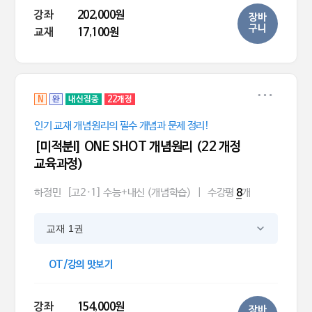
강좌
202,000원
장바
구니
교재
17,100원
N
완
내신집중
22개정
인기 교재 개념원리의 필수 개념과 문제 정리!
[미적분l] ONE SHOT 개념원리 (22 개정
교육과정)
하정민
[고2·1] 수능+내신 (개념학습)
|
수강평
개
8
교재 1권
OT/강의 맛보기
강좌
154,000원
장바