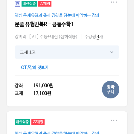
완
내신집중
22개정
핵심 문제유형과 출제 경향을 한눈에 파악하는 강좌
문풀 유형반복R - 공통수학1
장미리
[고1] 수능+내신 (심화적용)
|
수강평
개
3
교재 1권
OT/강의 맛보기
강좌
191,000원
장바
구니
교재
17,100원
내신집중
22개정
핵심 문제유형과 출제 경향을 한눈에 파악하는 강좌