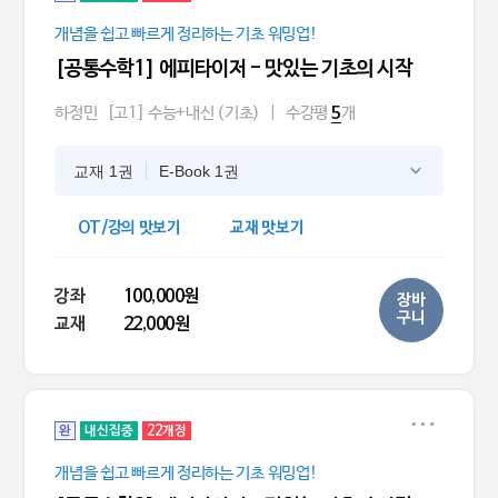
개념을 쉽고 빠르게 정리하는 기초 워밍업!
[공통수학1] 에피타이저 - 맛있는 기초의 시작
하정민
[고1] 수능+내신 (기초)
|
수강평
개
5
교재 1권
E-Book 1권
OT/강의 맛보기
교재 맛보기
강좌
100,000원
장바
구니
교재
22,000원
완
내신집중
22개정
개념을 쉽고 빠르게 정리하는 기초 워밍업!