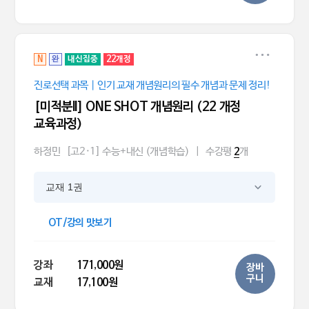
N
완
내신집중
22개정
진로선택 과목｜인기 교재 개념원리의 필수 개념과 문제 정리!
[미적분ll] ONE SHOT 개념원리 (22 개정
교육과정)
하정민
[고2·1] 수능+내신 (개념학습)
|
수강평
개
2
교재 1권
OT/강의 맛보기
강좌
171,000원
장바
구니
교재
17,100원