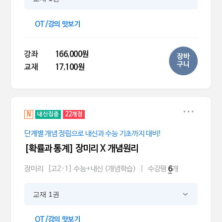
OT/강의 맛보기
강좌
166,000원
장바
구니
교재
17,100원
N
내신집중
22개정
단계별 개념 정립으로 내신과 수능 기초까지 대비!
[확률과 통계] 장미리 X 개념원리
장미리
[고2·1] 수능+내신 (개념학습)
|
수강평
개
6
교재 1권
OT/강의 맛보기