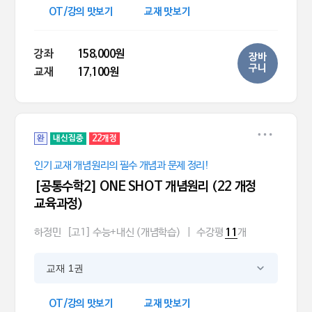
OT/강의 맛보기
교재 맛보기
강좌
158,000원
장바
구니
교재
17,100원
완
내신집중
22개정
인기 교재 개념원리의 필수 개념과 문제 정리!
[공통수학2] ONE SHOT 개념원리 (22 개정
교육과정)
하정민
[고1] 수능+내신 (개념학습)
|
수강평
개
11
교재 1권
OT/강의 맛보기
교재 맛보기