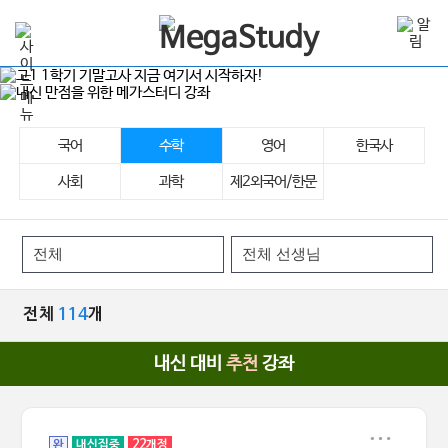
국어
수학
영어
한국사
사회
과학
제2외국어/한문
전체
114
개
내신 대비
추천
강좌
완
내신집중
22개정