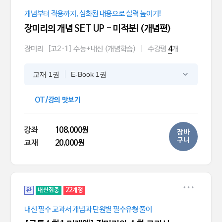
개념부터 적용까지, 심화된 내용으로 실력 높이기!
장미리의 개념 SET UP - 미적분l (개념편)
장미리
[고2·1] 수능+내신 (개념학습)
|
수강평
개
4
교재 1권
E-Book 1권
OT/강의 맛보기
강좌
108,000원
장바
구니
교재
20,000원
완
내신집중
22개정
내신 필수 교과서 개념과 단원별 필수유형 풀이