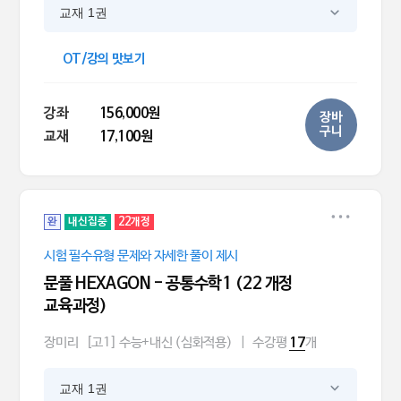
교재 1권
OT/강의 맛보기
강좌
156,000원
장바
구니
교재
17,100원
완
내신집중
22개정
시험 필수유형 문제와 자세한 풀이 제시
문풀 HEXAGON - 공통수학1 (22 개정
교육과정)
장미리
[고1] 수능+내신 (심화적용)
|
수강평
개
17
교재 1권