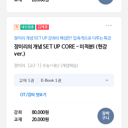
N
내신집중
22개정
장미리 개념 SET UP 강좌의 핵심만! 압축적으로 다루는 특강
장미리의 개념 SET UP CORE - 미적분l (현강
ver.)
장미리
[고2·1] 수능+내신 (개념학습)
교재 1권
E-Book 1권
OT/강의 맛보기
강좌
80,000원
장바
구니
교재
20,000원