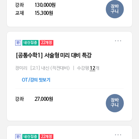
강좌
130,000원
장바
구니
교재
15,300원
완
내신집중
22개정
[공통수학1] 서술형 미리 대비 특강
장미리
[고1] 내신 (직전대비)
|
수강평
개
12
OT/강의 맛보기
강좌
27,000원
장바
구니
완
내신집중
22개정