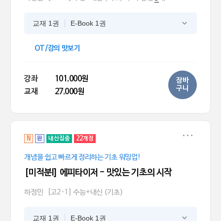
교재 1권
E-Book 1권
OT/강의 맛보기
강좌
101,000원
장바
구니
교재
27,000원
N
완
내신집중
22개정
개념을 쉽고 빠르게 정리하는 기초 워밍업!
[미적분l] 에피타이저 - 맛있는 기초의 시작
하정민
[고2·1] 수능+내신 (기초)
교재 1권
E-Book 1권