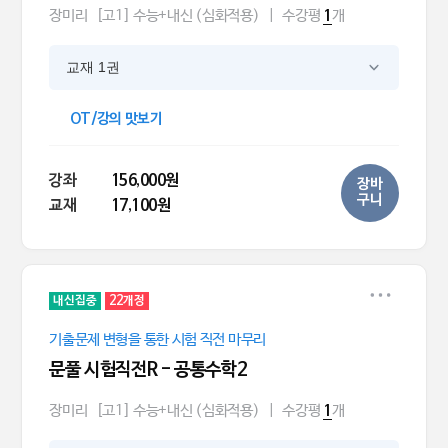
장미리
[고1] 수능+내신 (심화적용)
|
수강평
개
1
교재 1권
OT/강의 맛보기
강좌
156,000원
장바
구니
교재
17,100원
내신집중
22개정
기출문제 변형을 통한 시험 직전 마무리
문풀 시험직전R - 공통수학2
장미리
[고1] 수능+내신 (심화적용)
|
수강평
개
1