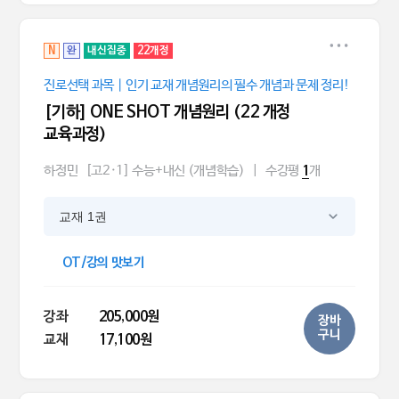
N
완
내신집중
22개정
진로선택 과목｜인기 교재 개념원리의 필수 개념과 문제 정리!
[기하] ONE SHOT 개념원리 (22 개정
교육과정)
하정민
[고2·1] 수능+내신 (개념학습)
|
수강평
개
1
교재 1권
OT/강의 맛보기
강좌
205,000원
장바
구니
교재
17,100원