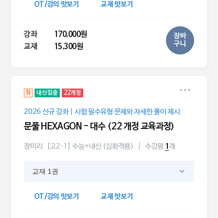
OT/강의 맛보기
교재 맛보기
강좌
170,000원
장바
구니
교재
15,300원
N
내신집중
22개정
2026 신규 강좌｜시험 필수유형 문제와 자세한 풀이 제시
문풀 HEXAGON - 대수 (22 개정 교육과정)
장미리
[고2·1] 수능+내신 (심화적용)
|
수강평
개
1
교재 1권
OT/강의 맛보기
교재 맛보기