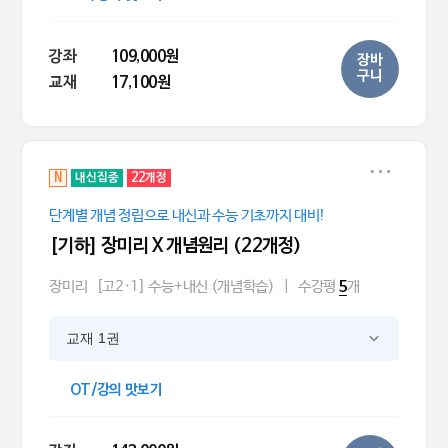
강좌
109,000원
장바
구니
교재
17,100원
N
내신집중
22개정
단계별 개념 정립으로 내신과 수능 기초까지 대비!
[기하] 장미리 X 개념원리 (22개정)
장미리
[고2·1] 수능+내신 (개념학습)
|
수강평
개
5
교재 1권
OT/강의 맛보기