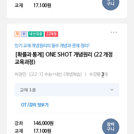
구니
교재
17,100원
N
완
내신집중
22개정
인기 교재 개념원리의 필수 개념과 문제 정리!
[확률과 통계] ONE SHOT 개념원리 (22 개정
교육과정)
하정민
[고2·1] 수능+내신 (개념학습)
|
수강평
개
3
교재 1권
OT/강의 맛보기
강좌
146,000원
장바
구니
교재
17,100원