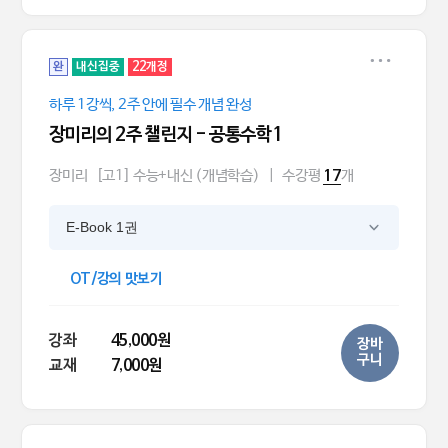
완
내신집중
22개정
하루 1강씩, 2주 안에 필수 개념 완성
장미리의 2주 챌린지 - 공통수학1
장미리
[고1] 수능+내신 (개념학습)
|
수강평
개
17
E-Book 1권
OT/강의 맛보기
강좌
45,000원
장바
구니
교재
7,000원