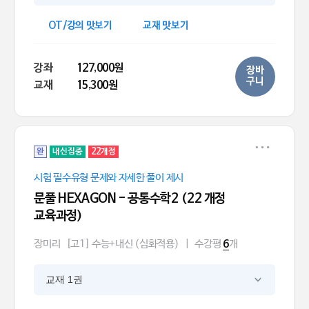
OT/강의 맛보기
교재 맛보기
강좌
127,000원
장바
구니
교재
15,300원
완
내신집중
22개정
시험 필수유형 문제와 자세한 풀이 제시
문풀 HEXAGON - 공통수학2 (22 개정
교육과정)
장미리
[고1] 수능+내신 (심화적용)
|
수강평
개
6
교재 1권