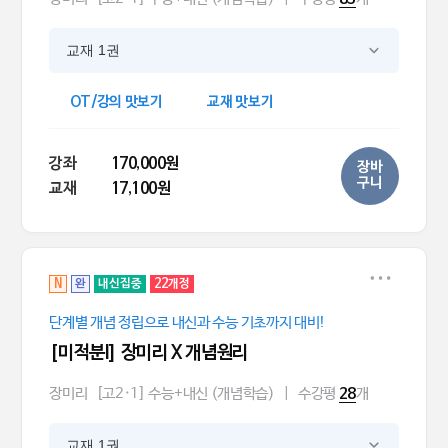
교재 1권
OT/강의 맛보기
교재 맛보기
강좌
170,000원
장바
구니
교재
17,100원
N
완
내신집중
22개정
단계별 개념 정립으로 내신과 수능 기초까지 대비!
[미적분l] 장미리 X 개념원리
장미리
[고2·1] 수능+내신 (개념학습)
|
수강평
개
28
교재 1권