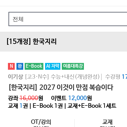
[15개정] 한국지리
N
완
E-Book
AI 자막
여름대특강
[고3·N수]
수능+내신(개념완성)
수강평
이기상
1
[한국지리] 2027 이것이 만점 복습이다
강좌
16,000
원
이벤트
12,000
원
교재
1
권 | E-Book
1
권 | 교재+E-Book 1세트
OT/강의
교재