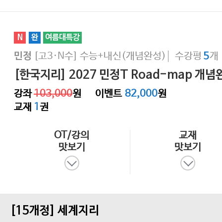
N
완
여름대특강
[고3·N수]
수능+내신(개념완성)
수강평
개
민정
5
[한국지리] 2027 민정T Road-map 개념
강좌
103,000
원
이벤트
82,000
원
교재
1
권
OT/강의
교재
맛보기
맛보기
[15개정] 세계지리