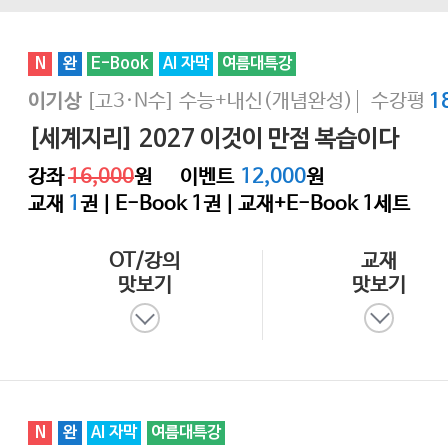
N
완
E-Book
AI 자막
여름대특강
[고3·N수]
수능+내신(개념완성)
수강평
이기상
1
[세계지리] 2027 이것이 만점 복습이다
강좌
16,000
원
이벤트
12,000
원
교재
1
권 | E-Book
1
권 | 교재+E-Book 1세트
OT/강의
교재
맛보기
맛보기
N
완
AI 자막
여름대특강