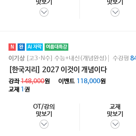
맛보기
맛보기
N
완
AI 자막
여름대특강
[고3·N수]
수능+내신(개념완성)
수강평
이기상
8
[한국지리] 2027 이것이 개념이다
강좌
148,000
원
이벤트
118,000
원
교재
1
권
OT/강의
교재
맛보기
맛보기