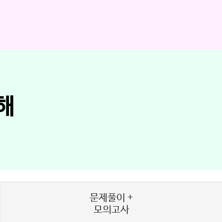
해
!
문제풀이 +
모의고사