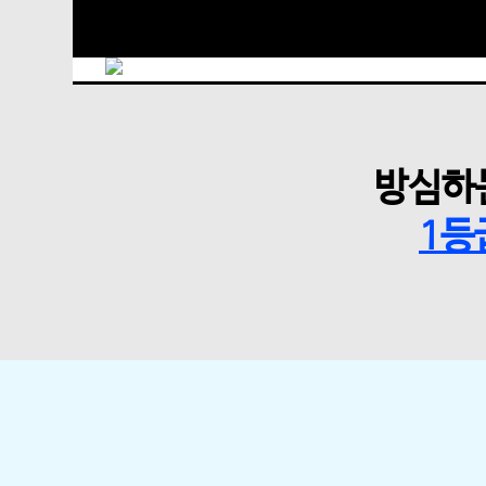
리
지
않
는
방심하는
국
1등
어
1
등
급
실