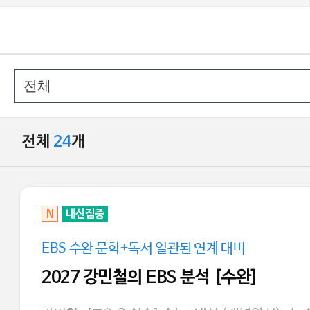
전체
24
개
N
내신집중
EBS 수완 문학+독서 일관된 연계 대비
2027 강민철의 EBS 분석 [수완]