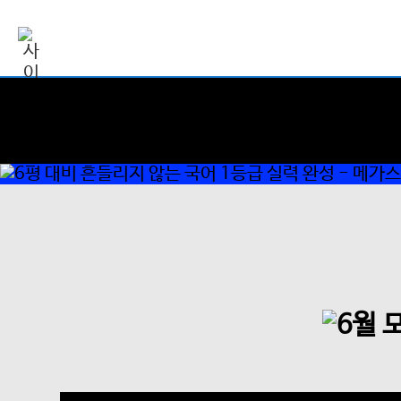
6
평
대
비
흔
들