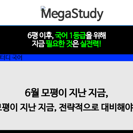
6평 이후,
국어 1등급
을 위해
지금
필요한 것
은
실전력!
6월 모평이 지난 지금,