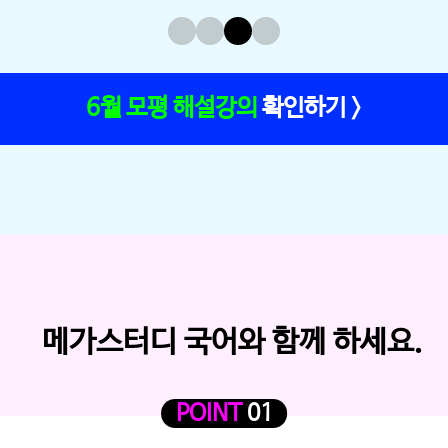
6월 모평 해설강의
확인하기 >
POINT
01