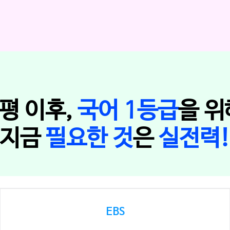
6평 이후,
국어 1등급
을 위
지금
필요한 것
은
실전력
EBS