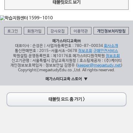
태블릿모드 보기
로그인
회원가입
강사모집
이용약관
개인정보처리방침
메가스터디교육㈜
대표이사 : 손성은 | 사업자등록번호 : 780-87-00034
회사소개
통신판매번호 : 2015-서울서초-0678
정보조회
구매안전서비스
학원설립∙운영등록번호 : 제10176호 메가스터디원격학원
정보조회
신고기관명 : 서울특별시 강남교육지원청 | 호스팅제공자 : (주)케이티
개인정보보호책임자 : 정보보안실 김영무 (
keeper@megastudy.net
)
CopyrightⓒmegastudyEdu.co.,Ltd. All rights reserved.
메가스터디교육 스토어
태블릿 모드 홈 가기 >