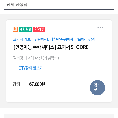
N
내신집중
22개정
교과서 기초는 간단하게, 핵심만 꼼꼼하게 학습하는 강좌
[인공지능 수학 씨마스] 교과서 S-CORE
김희창
[고2] 내신 (개념학습)
OT/강의 맛보기
강좌
67,000원
장바
구니