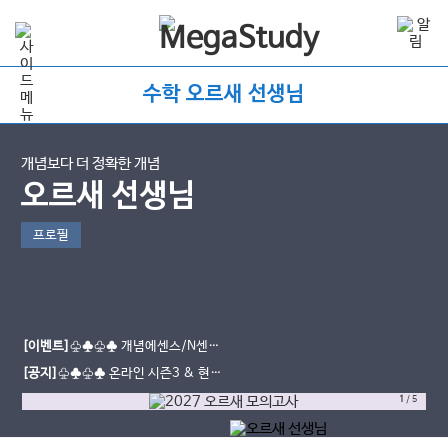
수학 오르새 선생님
개념보다 더 정확한 개념
오르새 선생님
프로필
[이벤트]
♧♣♧♣ 개념에센스/N센스
수강평 이벤트
[공지]
♧♣♧♣ 온라인 시즌3 & 현장
스케치
1
/
5