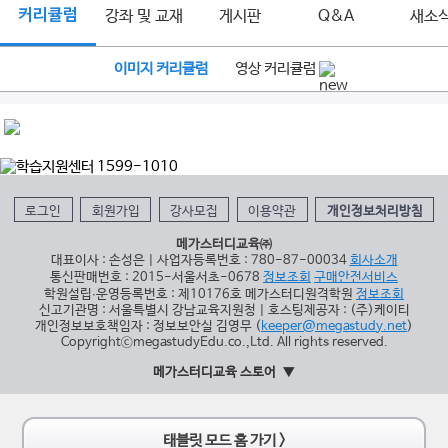
커리큘럼
강좌 및 교재
게시판
Q&A
새소
이미지 커리큘럼
영상 커리큘럼
로그인
회원가입
강사모집
이용약관
개인정보처리방침
메가스터디교육㈜
대표이사 : 손성은 | 사업자등록번호 : 780-87-00034
회사소개
통신판매번호 : 2015-서울서초-0678
정보조회
구매안전서비스
학원설립∙운영등록번호 : 제10176호 메가스터디원격학원
정보조회
신고기관명 : 서울특별시 강남교육지원청 | 호스팅제공자 : (주)케이티
개인정보보호책임자 : 정보보안실 김영무 (
keeper@megastudy.net
)
CopyrightⓒmegastudyEdu.co.,Ltd. All rights reserved.
메가스터디교육 스토어
태블릿 모드 홈 가기 >