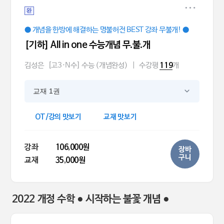
완
● 개념을 한방에 해결하는 명불허전 BEST 강좌 무불개! ●
[기하] All in one 수능개념 무.불.개
김성은
[고3·N수] 수능 (개념완성)
|
수강평
개
119
교재 1권
OT/강의 맛보기
교재 맛보기
강좌
106,000원
장바
구니
교재
35,000원
2022 개정 수학 ● 시작하는 불꽃 개념 ●