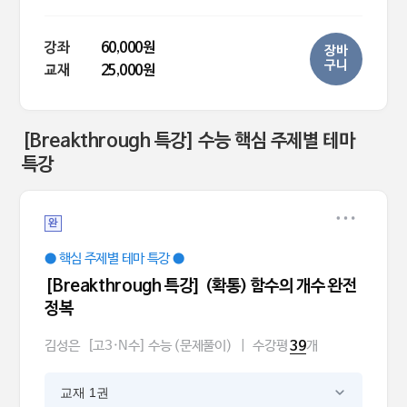
강좌
60,000원
장바
구니
교재
25,000원
[Breakthrough 특강] 수능 핵심 주제별 테마
특강
완
● 핵심 주제별 테마 특강 ●
[Breakthrough 특강] (확통) 함수의 개수 완전
정복
김성은
[고3·N수] 수능 (문제풀이)
|
수강평
개
39
교재 1권