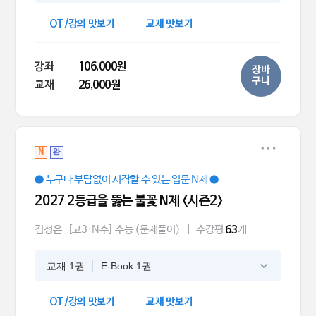
OT/강의 맛보기
교재 맛보기
강좌
106,000원
장바
구니
교재
26,000원
N
완
● 누구나 부담없이 시작할 수 있는 입문 N제 ●
2027 2등급을 뚫는 불꽃 N제 <시즌2>
김성은
[고3·N수] 수능 (문제풀이)
|
수강평
개
63
교재 1권
E-Book 1권
OT/강의 맛보기
교재 맛보기