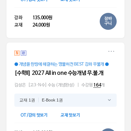
강좌
135,000원
장바
구니
교재
24,000원
N
완
● 개념을 한방에 해결하는 명불허전 BEST 강좌 무불개 ●
[수학ll] 2027 All in one 수능개념 무.불.개
김성은
[고3·N수] 수능 (개념완성)
|
수강평
개
164
교재 1권
E-Book 1권
OT/강의 맛보기
교재 맛보기