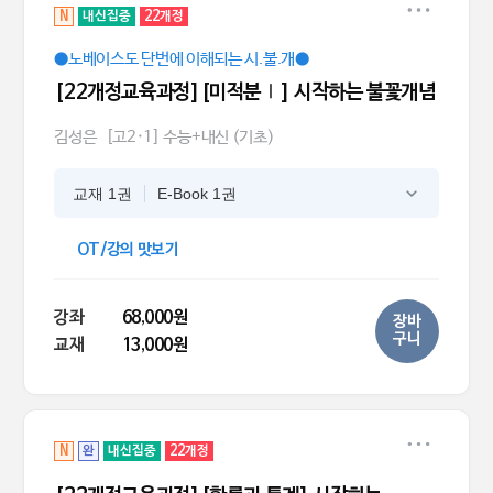
N
내신집중
22개정
●노베이스도 단번에 이해되는 시.불.개●
[22개정교육과정][미적분Ⅰ] 시작하는 불꽃개념
김성은
[고2·1] 수능+내신 (기초)
교재 1권
E-Book 1권
OT/강의 맛보기
강좌
68,000원
장바
구니
교재
13,000원
N
완
내신집중
22개정