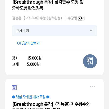
[Breakthrough 특강] 삼각함수 도형 &
중학도형 완전정복
김성은
[고3·N수] 수능 (실력완성)
|
수강평
개
63
교재 1권
OT/강의 맛보기
강좌
15,000원
장바
구니
교재
5,000원
완
● 핵심 주제별 테마 특강 ●
[Breakthrough 특강] (리뉴얼) 지수함수와