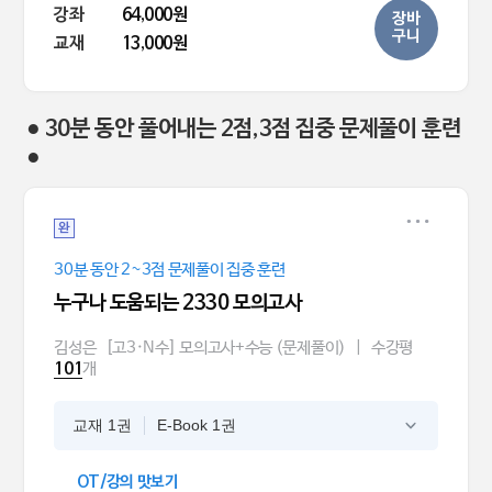
강좌
64,000원
장바
구니
교재
13,000원
● 30분 동안 풀어내는 2점,3점 집중 문제풀이 훈련
●
완
30분 동안 2~3점 문제풀이 집중 훈련
누구나 도움되는 2330 모의고사
김성은
[고3·N수] 모의고사+수능 (문제풀이)
|
수강평
개
101
교재 1권
E-Book 1권
OT/강의 맛보기