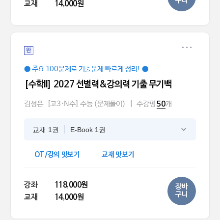
구니
교재
14,000원
완
● 주요 100문제로 기출문제 빠르게 정리! ●
[수학ll] 2027 선별력&강의력 기출 무기백
김성은
[고3·N수] 수능 (문제풀이)
|
수강평
개
50
교재 1권
E-Book 1권
OT/강의 맛보기
교재 맛보기
강좌
118,000원
장바
구니
교재
14,000원