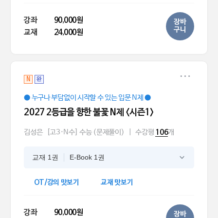
강좌
90,000원
장바
구니
교재
24,000원
N
완
● 누구나 부담없이 시작할 수 있는 입문 N제 ●
2027 2등급을 향한 불꽃 N제 <시즌1>
김성은
[고3·N수] 수능 (문제풀이)
|
수강평
개
106
교재 1권
E-Book 1권
OT/강의 맛보기
교재 맛보기
강좌
90,000원
장바