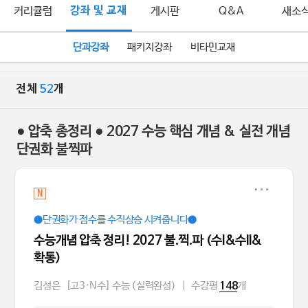
커리큘럼
강좌 및 교재
게시판
Q&A
새소
단과강좌
패키지강좌
비타민교재
전체
52
개
● 압축 총정리 ● 2027 수능 핵심 개념 & 실전 개념
단권화 불찍파
N
●단권화가 점수를 수직상승 시켜줍니다●
수능개념 압축 정리! 2027 불.찍.파 (수I&수II&
확통)
김성은
[고3·N수] 수능 (실력완성)
|
수강평
개
148