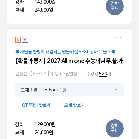
강좌
143,000원
장바
구니
교재
24,000원
N
완
● 개념을 한방에 해결하는 명불허전 BEST 강좌 무불개 ●
[확률과 통계] 2027 All in one 수능개념 무.불.개
김성은
[고3·N수] 수능 (개념완성)
|
수강평
개
529
교재 1권
E-Book 1권
OT/강의 맛보기
교재 맛보기
강좌
129,000원
장바
구니
교재
24,000원