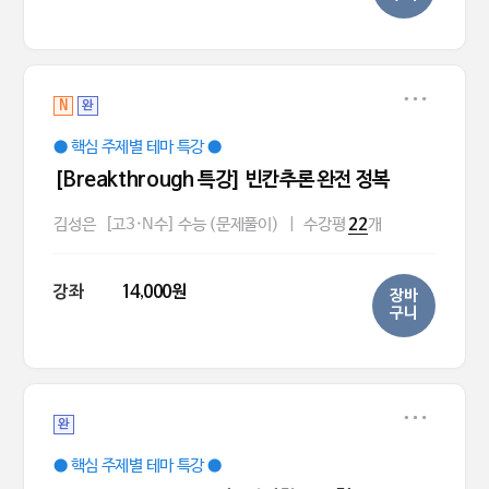
N
완
● 핵심 주제별 테마 특강 ●
[Breakthrough 특강] 빈칸추론 완전 정복
김성은
[고3·N수] 수능 (문제풀이)
|
수강평
개
22
강좌
14,000원
장바
구니
완
● 핵심 주제별 테마 특강 ●