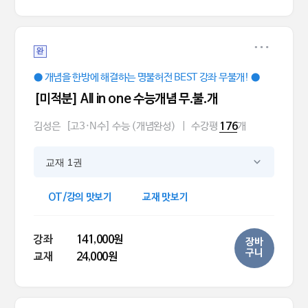
완
● 개념을 한방에 해결하는 명불허전 BEST 강좌 무불개! ●
[미적분] All in one 수능개념 무.불.개
김성은
[고3·N수] 수능 (개념완성)
|
수강평
개
176
교재 1권
OT/강의 맛보기
교재 맛보기
강좌
141,000원
장바
구니
교재
24,000원