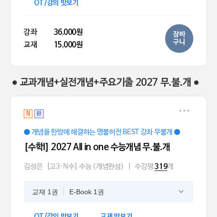
OT/강의 맛보기
강좌
36,000원
장바
구니
교재
15,000원
● 교과개념+실전개념+주요기출 2027 무.불.개 ●
N
완
● 개념을 한방에 해결하는 명불허전 BEST 강좌 무불개 ●
[수학l] 2027 All in one 수능개념 무.불.개
김성은
[고3·N수] 수능 (개념완성)
|
수강평
개
319
교재 1권
E-Book 1권
OT/강의 맛보기
교재 맛보기