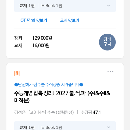
교재 1권
E-Book 1권
OT/강의 맛보기
교재 맛보기
강좌
129,000원
장바
구니
교재
16,000원
N
●단권화가 점수를 수직상승 시켜줍니다●
수능개념 압축 정리! 2027 불.찍.파 (수I&수II&
미적분)
김성은
[고3·N수] 수능 (실력완성)
|
수강평
개
47
교재 1권
E-Book 1권