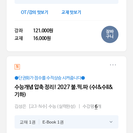
OT/강의 맛보기
교재 맛보기
강좌
121,000원
장바
구니
교재
16,000원
N
●단권화가 점수를 수직상승 시켜줍니다●
수능개념 압축 정리! 2027 불.찍.파 (수I&수II&
기하)
김성은
[고3·N수] 수능 (실력완성)
|
수강평
개
6
교재 1권
E-Book 1권