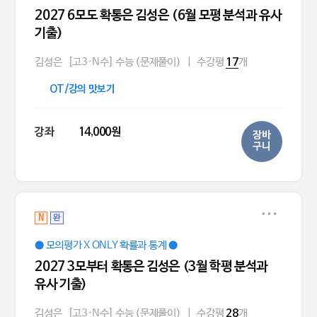
2027 6모도 확통은 김성은 (6월 모평 분석과 유사
기출)
김성은
[고3·N수] 수능 (문제풀이)
|
수강평
개
17
OT/강의 맛보기
강좌
14,000원
장바
구니
N
완
● 모의평가 X ONLY 확률과 통계 ●
2027 3모부터 확통은 김성은 (3월 학평 분석과
유사 기출)
김성은
[고3·N수] 수능 (문제풀이)
|
수강평
개
28