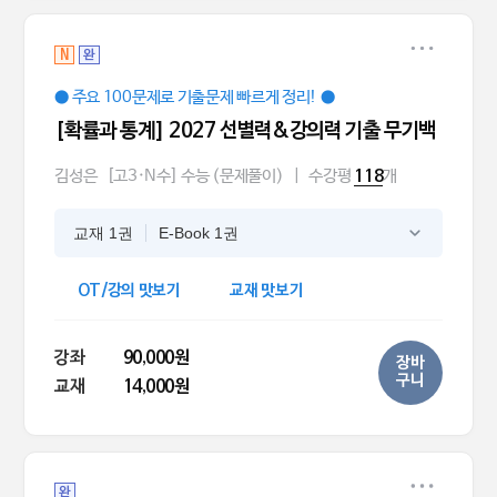
N
완
● 주요 100문제로 기출문제 빠르게 정리! ●
[확률과 통계] 2027 선별력&강의력 기출 무기백
김성은
[고3·N수] 수능 (문제풀이)
|
수강평
개
118
교재 1권
E-Book 1권
OT/강의 맛보기
교재 맛보기
강좌
90,000원
장바
구니
교재
14,000원
완