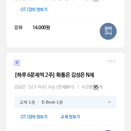
OT/강의 맛보기
강좌
14,000원
장바
구니
완
[하루 6문제씩 2주] 확통은 김성은 N제
김성은
[고3·N수] 수능 (문제풀이)
|
수강평
개
95
교재 1권
E-Book 1권
OT/강의 맛보기
교재 맛보기