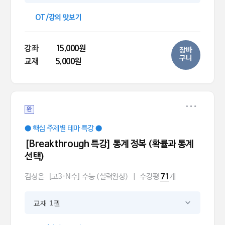
OT/강의 맛보기
강좌
15,000원
장바
구니
교재
5,000원
완
● 핵심 주제별 테마 특강 ●
[Breakthrough 특강] 통계 정복 (확률과 통계
선택)
김성은
[고3·N수] 수능 (실력완성)
|
수강평
개
71
교재 1권