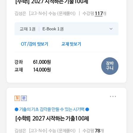
[수학l] 2027 시작하는 기출100제
김성은
[고3·N수] 수능 (문제풀이)
|
수강평
개
117
교재 1권
E-Book 1권
OT/강의 맛보기
교재 맛보기
강좌
61,000원
장바
구니
교재
14,000원
N
완
● 기출의 기초 감각을 만들 수 있는 시기백 ●
[수학ll] 2027 시작하는 기출100제
김성은
[고3·N수] 수능 (문제풀이)
|
수강평
개
78