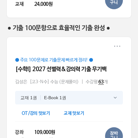
구니
교재
24,000원
● 기출 100문항으로 효율적인 기출 완성 ●
● 주요 100문제로 기출문제 빠르게 정리! ●
[수학l] 2027 선별력&강의력 기출 무기백
김성은
[고3·N수] 수능 (문제풀이)
|
수강평
개
63
교재 1권
E-Book 1권
OT/강의 맛보기
교재 맛보기
강좌
109,000원
장바