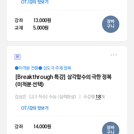
OT/강의 맛보기
강좌
13,000원
장바
구니
교재
5,000원
완
●미적분 전용● 삼도극 주제 정복
[Breakthrough 특강] 삼각함수의 극한 정복
(미적분 선택)
김성은
[고3·N수] 수능 (실력완성)
|
수강평
개
18
OT/강의 맛보기
강좌
14,000원
장바
구니