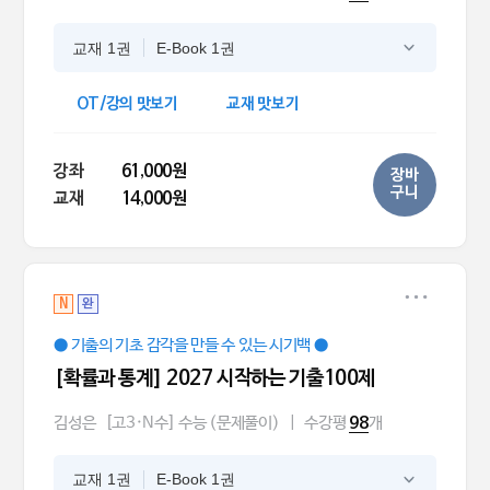
교재 1권
E-Book 1권
OT/강의 맛보기
교재 맛보기
강좌
61,000원
장바
구니
교재
14,000원
N
완
● 기출의 기초 감각을 만들 수 있는 시기백 ●
[확률과 통계] 2027 시작하는 기출100제
김성은
[고3·N수] 수능 (문제풀이)
|
수강평
개
98
교재 1권
E-Book 1권