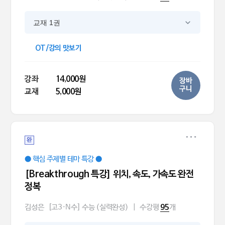
교재 1권
OT/강의 맛보기
강좌
14,000원
장바
구니
교재
5,000원
완
● 핵심 주제별 테마 특강 ●
[Breakthrough 특강] 위치, 속도, 가속도 완전
정복
김성은
[고3·N수] 수능 (실력완성)
|
수강평
개
95