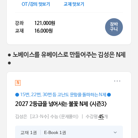
OT/강의 맛보기
교재 맛보기
강좌
121,000원
장바
구니
교재
16,000원
● 노베이스를 유베이스로 만들어주는 김성은 N제
●
N
● 15번, 22번, 30번 등 고난도 문항을 돌파하는 N제 ●
2027 2등급을 넘어서는 불꽃 N제 <시즌3>
김성은
[고3·N수] 수능 (문제풀이)
|
수강평
개
45
교재 1권
E-Book 1권