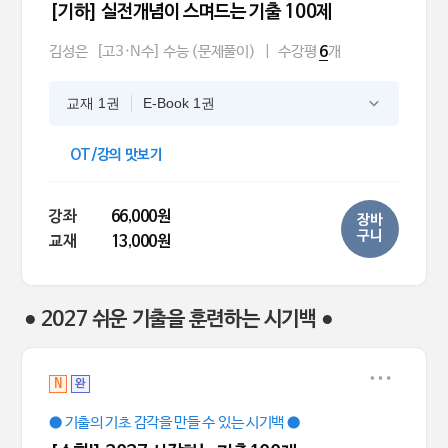
[기하] 실전개념이 스며드는 기출 100제
김성은
[고3·N수] 수능 (문제풀이)
|
수강평
개
6
교재 1권
E-Book 1권
OT/강의 맛보기
강좌
66,000원
장바
구니
교재
13,000원
● 2027 쉬운 기출을 훈련하는 시기백 ●
N
완
● 기출의 기초 감각을 만들 수 있는 시기백 ●