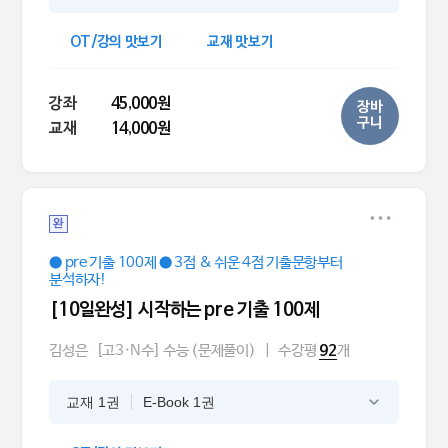
OT/강의 맛보기
교재 맛보기
강좌
45,000원
장바
구니
교재
14,000원
완
● pre 기출 100제 ● 3점 & 쉬운 4점 기출문항부터
분석하자!
[10일완성] 시작하는 pre 기출 100제
김성은
[고3·N수] 수능 (문제풀이)
|
수강평
개
92
교재 1권
E-Book 1권