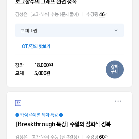
로그함수의 그래프 완전 정복
김성은
[고3·N수] 수능 (문제풀이)
|
수강평
개
46
교재 1권
OT/강의 맛보기
강좌
18,000원
장바
구니
교재
5,000원
완
● 핵심 주제별 테마 특강 ●
[Breakthrough 특강] 수열의 점화식 정복
김성은
[고3·N수] 수능 (실력완성)
|
수강평
개
60