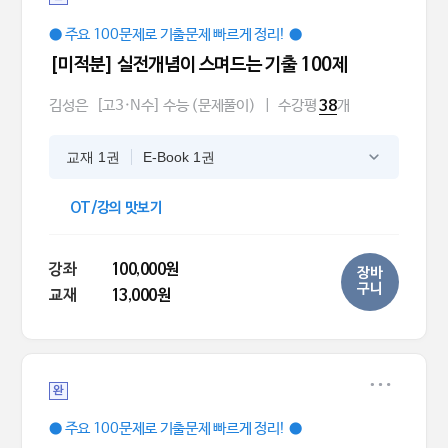
● 주요 100문제로 기출문제 빠르게 정리! ●
[미적분] 실전개념이 스며드는 기출 100제
김성은
[고3·N수] 수능 (문제풀이)
|
수강평
개
38
교재 1권
E-Book 1권
OT/강의 맛보기
강좌
100,000원
장바
구니
교재
13,000원
완
● 주요 100문제로 기출문제 빠르게 정리! ●