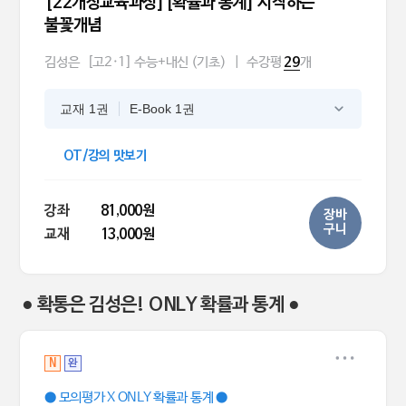
[22개정교육과정][확률과 통계] 시작하는
불꽃개념
김성은
[고2·1] 수능+내신 (기초)
|
수강평
개
29
교재 1권
E-Book 1권
OT/강의 맛보기
강좌
81,000원
장바
구니
교재
13,000원
● 확통은 김성은! ONLY 확률과 통계 ●
N
완
● 모의평가 X ONLY 확률과 통계 ●