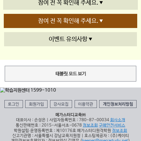
참여 전 꼭 확인해 주세요.
참여 전 꼭 확인해 주세요.
이벤트 유의사항
태블릿 모드 보기
로그인
회원가입
강사모집
이용약관
개인정보처리방침
메가스터디교육㈜
대표이사 : 손성은 | 사업자등록번호 : 780-87-00034
회사소개
통신판매번호 : 2015-서울서초-0678
정보조회
구매안전서비스
학원설립∙운영등록번호 : 제10176호 메가스터디원격학원
정보조회
신고기관명 : 서울특별시 강남교육지원청 | 호스팅제공자 : (주)케이티
개인정보보호책임자 : 정보보안실 김영무 (
keeper@megastudy.net
)