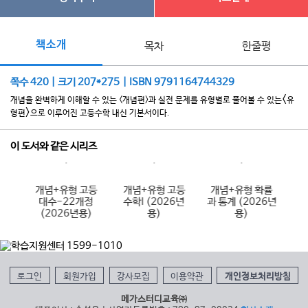
책소개
목차
한줄평
쪽수 420 | 크기 207*275 | ISBN 9791164744329
<
개념을 완벽하게 이해할 수 있는 <개념편>과 실전 문제를 유형별로 풀어볼 수 있는
유
>
형편
으로 이루어진 고등수학 내신 기본서이다.
이 도서와 같은 시리즈
고등
개념+유형 고등
개념+유형 고등
개념+유형 확률
개
22
대수-22개정
수학I (2026년
과 통계 (2026년
6년
(2026년용)
용)
용)
로그인
회원가입
강사모집
이용약관
개인정보처리방침
메가스터디교육㈜