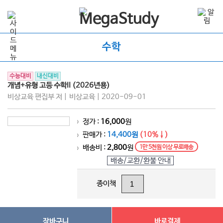
수학
수능대비
내신대비
개념+유형 고등 수학II (2026년용)
비상교육 편집부 저 | 비상교육 | 2020-09-01
정가 :
16,000
원
>
판매가 :
14,400원
(10%↓)
>
배송비 :
2,800
원
1만 5천원 이상 무료배송
>
배송/교환/환불 안내
종이책
장바구니
바로결제