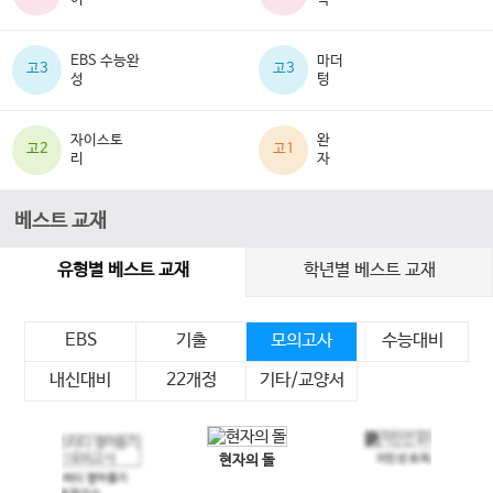
EBS 수능완
마더
고3
고3
성
텅
자이스토
완
고2
고1
리
자
베스트 교재
유형별 베스트 교재
학년별 베스트 교재
EBS
기출
모의고사
수능대비
내신대비
22개정
기타/교양서
현자의 돌
지인선 모의고사
이전 슬라이드
다음 슬라이드
메가스터디 영어듣기