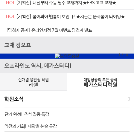
HOT
[기획전] 내신부터 수능 필수 교재까지 ★EBS 고교 교재★
HOT
[기획전] 풀어봐야 빈틈이 보인다! ★지금은 문제풀이 타이밍★
[당첨자 공지] 온라인서점 7월 이벤트 당첨자 발표
교재 정오표
1
/
10
오프라인도 역시, 메가스터디!
신개념 융합형 학원
대입성공의 모든 공식
러셀
메가스터디학원
학원소식
단기 완성! 추석 집중 특강
역전의 기회! 대학별 논술 특강