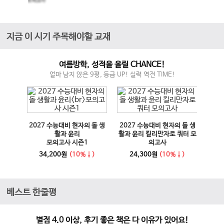
모의고사
지금 이 시기 주목해야할 교재
여름방학, 성적을 올릴 CHANCE!
얼마 남지 않은 9평, 등급 UP! 실력 역전 TIME!
매체 실
2027 수능대비 현자의 돌 생
2027 수능대비 현자의 돌 생
이전 슬라이드
다음 슬라이드
27 수
활과 윤리
활과 윤리 킬리만자로 쿼터 모
100
모의고사 시즌1
의고사
능영
사
34,200원
(10%↓)
24,300원
(10%↓)
1
베스트 한줄평
별점 4.0 이상, 후기 좋은 책은 다 이유가 있어요!