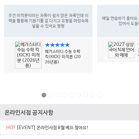
우선 미적분이라는 과목이 쉽지 않은 과목인데 이
매일 연습하기 좋아요.
책을 활용해 기본기를 잘 다지고 유형을 머릿속에
있어서 도움
넣을 수 있어요 짱짱
★★★★★
메가스터디 수능 수학
킥(KICK) 미적분 (20
26년용)
온라인서점 공지사항
HOT
[EVENT] 온라인서점 8월 베프 찾아요!