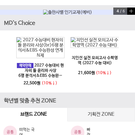
4
/
6
MD`s Choice
이전 슬라이드
다음 슬라이드
지인선 실전 모의고사 수학영
EBS
과 사회
역 (2027 수능 대비)
2027 수능대비 현
문학·
예약판매
6년)
자의 돌 윤리와 사상
21,600원
(10%↓)
6평 분석서&EBS 수능완성
↓)
1
연계 N제
22,500원
(10%↓)
학년별 맞춤 추천 ZONE
브랜드 ZONE
기획전 ZONE
떠먹는 국
빠
공통
공통
어
작