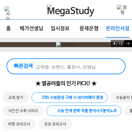
홈
메가선생님
입시정보
문제은행
온라인서점
4
/
15
빠른 검색 실행
빠른검색
★ 열공러들의 인기 PICK! ★
교재 찾기
EBS 수능완성 구매 시 네이버페이 증정
수능윤리 
지인선 수학 시리즈
수능 연계 문학 작품 분석서 E분석노트
바탕 모의고사
상상 모의고사