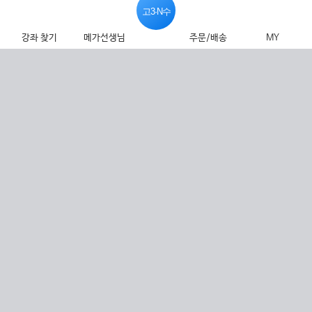
고3·N수
강좌 찾기
메가선생님
주문/배송
MY