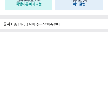
교육 콘텐츠 지원
기부 모금함
희망이룸 메가나눔
위드클럽
공지 >
8/14(금) 택배 쉬는 날 배송 안내