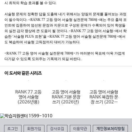
시 최적의 학습 효과를 볼 수 있다.
서술형 문제의 정확한 답을 도출해 내기 위해서는 양질의 문제를 풀어보는 과정
이 필수적이다. <RANK 77 고등 영어 서술형 실전문제 700제>에는 주요 출제 포
인트에 집중하여 엄선된 문장과 지문으로 구성된 문제가 수록되어 있어 학생들
의 실전 감각 향상에 큰 도움이 될 것이다. <RANK 77 고등 영어 서술형>에서 학
습한 ‘서술형 PLUS 표현’을 <RANK 77 고등 영어 서술형 실전문제 700제>에서
도 복습하며 서술형 고득점까지 대비가 가능하다.
<RANK 77 고등 영어 서술형 실전문제 700제>가 여러분이 목표에 더욱 가깝게
다가갈 수 있도록 도와주는 기폭제가 되길 바란다.
이 도서와 같은 시리즈
술형
RANK 77 고등
고등 영어 서술형
고등 영어 서술형
R
 문
영어 서술형
RANK 기본 문장
RANK 복잡한 문
26
(2026년용)
쓰기 (2026년)
장 쓰기 (2026
년)
로그인
회원가입
강사모집
이용약관
개인정보처리방침