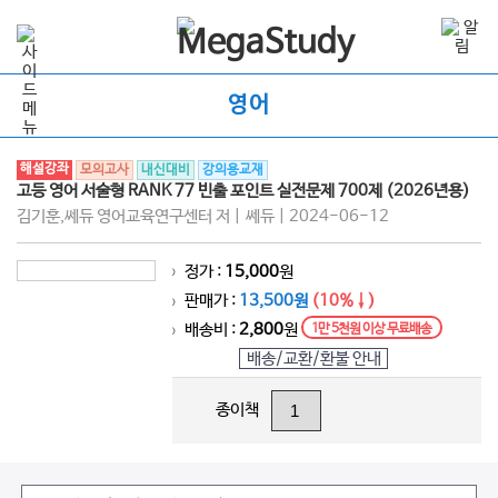
영어
해설강좌
모의고사
내신대비
강의용교재
고등 영어 서술형 RANK 77 빈출 포인트 실전문제 700제 (2026년용)
김기훈,쎄듀 영어교육연구센터 저 | 쎄듀 | 2024-06-12
정가 :
15,000
원
>
판매가 :
13,500원
(10%↓)
>
배송비 :
2,800
원
1만 5천원 이상 무료배송
>
배송/교환/환불 안내
종이책