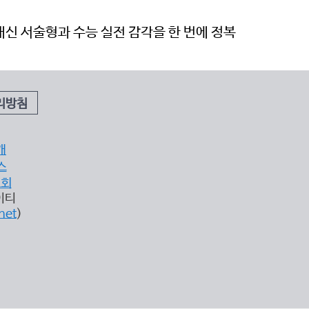
내신 서술형과 수능 실전 감각을 한 번에 정복
리방침
개
스
조회
이티
net
)