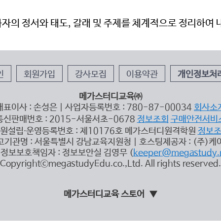
 화자의 정서와 태도, 갈래 및 주제를 체계적으로 정리하여 
인
회원가입
강사모집
이용약관
개인정보처
메가스터디교육㈜
대표이사 : 손성은 | 사업자등록번호 : 780-87-00034
회사소
통신판매번호 : 2015-서울서초-0678
정보조회
구매안전서비
원설립∙운영등록번호 : 제10176호 메가스터디원격학원
정보
고기관명 : 서울특별시 강남교육지원청 | 호스팅제공자 : (주)케
정보보호책임자 : 정보보안실 김영무 (
keeper@megastudy.
CopyrightⓒmegastudyEdu.co.,Ltd. All rights reserved.
메가스터디교육 스토어