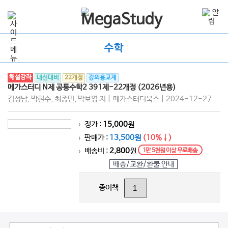
수학
해설강좌
내신대비
22개정
강의용교재
메가스터디 N제 공통수학2 391제-22개정 (2026년용)
김성남, 박현수, 최종민, 박보영 저 | 메가스터디북스 | 2024-12-27
정가 :
15,000
원
>
판매가 :
13,500원
(10%↓)
>
배송비 :
2,800
원
1만 5천원 이상 무료배송
>
배송/교환/환불 안내
종이책