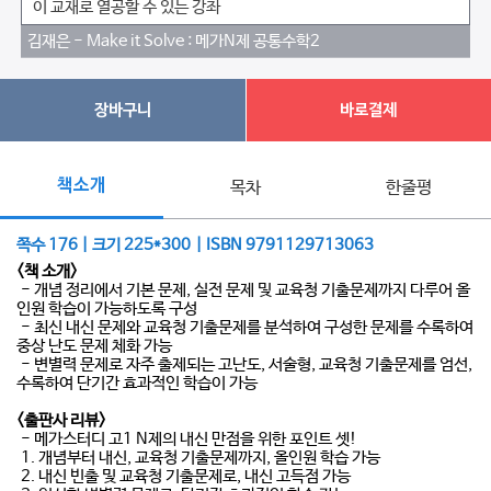
이 교재로 열공할 수 있는 강좌
김재은 - Make it Solve : 메가N제 공통수학2
장바구니
바로결제
책소개
목차
한줄평
쪽수 176 | 크기 225*300 | ISBN 9791129713063
<책 소개>
- 개념 정리에서 기본 문제, 실전 문제 및 교육청 기출문제까지 다루어 올
인원 학습이 가능하도록 구성
- 최신 내신 문제와 교육청 기출문제를 분석하여 구성한 문제를 수록하여
중상 난도 문제 체화 가능
- 변별력 문제로 자주 출제되는 고난도, 서술형, 교육청 기출문제를 엄선,
수록하여 단기간 효과적인 학습이 가능
<출판사 리뷰>
- 메가스터디 고1 N제의 내신 만점을 위한 포인트 셋!
1. 개념부터 내신, 교육청 기출문제까지, 올인원 학습 가능
2. 내신 빈출 및 교육청 기출문제로, 내신 고득점 가능