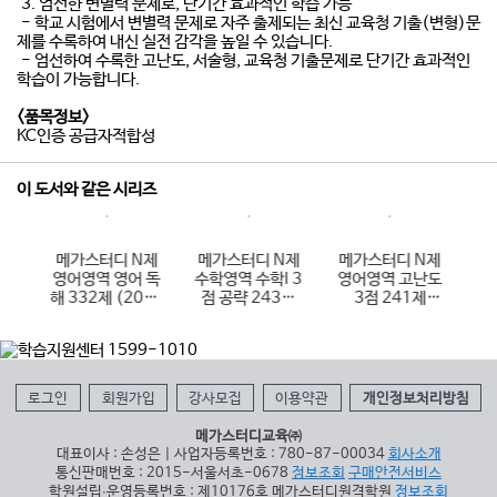
3. 엄선한 변별력 문제로, 단기간 효과적인 학습 가능
- 학교 시험에서 변별력 문제로 자주 출제되는 최신 교육청 기출(변형)문
제를 수록하여 내신 실전 감각을 높일 수 있습니다.
- 엄선하여 수록한 고난도, 서술형, 교육청 기출문제로 단기간 효과적인
학습이 가능합니다.
<품목정보>
KC인증 공급자적합성
이 도서와 같은 시리즈
N제
메가스터디 N제
메가스터디 N제
메가스터디 N제
메
I 3
영어영역 영어 독
수학영역 수학I 3
영어영역 고난도
사
4제
해 332제 (2026
점 공략 243제
3점 241제
회
)
년용)
(2026년용)
(2026년용)
로그인
회원가입
강사모집
이용약관
개인정보처리방침
메가스터디교육㈜
대표이사 : 손성은 | 사업자등록번호 : 780-87-00034
회사소개
통신판매번호 : 2015-서울서초-0678
정보조회
구매안전서비스
학원설립∙운영등록번호 : 제10176호 메가스터디원격학원
정보조회