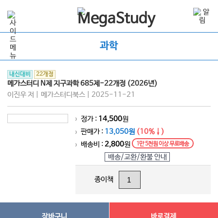
과학
내신대비
22개정
메가스터디 N제 지구과학 685제-22개정 (2026년)
이진우 저 | 메가스터디북스 | 2025-11-21
정가 :
14,500
원
>
판매가 :
13,050원
(10%↓)
>
배송비 :
2,800
원
1만 5천원 이상 무료배송
>
배송/교환/환불 안내
종이책
장바구니
바로결제