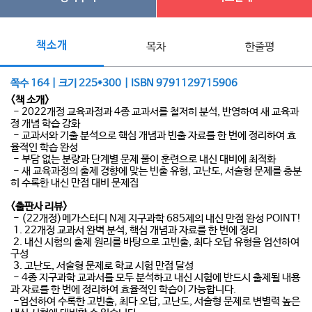
책소개
목차
한줄평
쪽수 164 | 크기 225*300 | ISBN 9791129715906
<책 소개>
- 2022개정 교육과정과 4종 교과서를 철저히 분석, 반영하여 새 교육과
정 개념 학습 강화
- 교과서와 기출 분석으로 핵심 개념과 빈출 자료를 한 번에 정리하여 효
율적인 학습 완성
- 부담 없는 분량과 단계별 문제 풀이 훈련으로 내신 대비에 최적화
- 새 교육과정의 출제 경향에 맞는 빈출 유형, 고난도, 서술형 문제를 충분
히 수록한 내신 만점 대비 문제집
<출판사 리뷰>
- (22개정)메가스터디 N제 지구과학 685제의 내신 만점 완성 POINT!
1. 22개정 교과서 완벽 분석, 핵심 개념과 자료를 한 번에 정리
2. 내신 시험의 출제 원리를 바탕으로 고빈출, 최다 오답 유형을 엄선하여
구성
3. 고난도, 서술형 문제로 학교 시험 만점 달성
- 4종 지구과학 교과서를 모두 분석하고 내신 시험에 반드시 출제될 내용
과 자료를 한 번에 정리하여 효율적인 학습이 가능합니다.
-엄선하여 수록한 고빈출, 최다 오답, 고난도, 서술형 문제로 변별력 높은