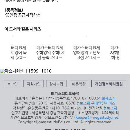
내신 시험에 대비할 수 있습니다.
<품목정보>
KC인증 공급자적합성
이 도서와 같은 시리즈
메가스터디 N제
메가스터디 N제
메가스터디 N제
메가스터디
수학영역 수학I 3
영어영역 고난도
사회탐구영역 사
수학영역 수학
점 공략 243제
3점 241제
회·문화 430제
점 공략 1
(2026년용)
(2026년용)
(2026년용)
(2026
로그인
회원가입
강사모집
이용약관
개인정보처리방침
메가스터디교육㈜
대표이사 : 손성은 | 사업자등록번호 : 780-87-00034
회사소개
통신판매번호 : 2015-서울서초-0678
정보조회
구매안전서비스
학원설립∙운영등록번호 : 제10176호 메가스터디원격학원
정보조회
신고기관명 : 서울특별시 강남교육지원청 | 호스팅제공자 : (주)케이티
개인정보보호책임자 : 정보보안실 김영무 (
keeper@megastudy.net
)
CopyrightⓒmegastudyEdu.co.,Ltd. All rights reserved.