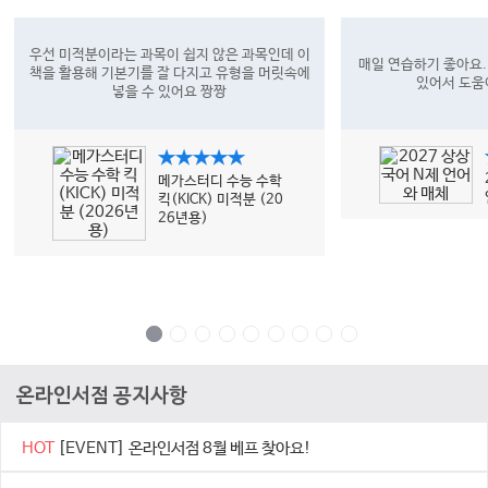
우선 미적분이라는 과목이 쉽지 않은 과목인데 이
매일 연습하기 좋아요.
책을 활용해 기본기를 잘 다지고 유형을 머릿속에
있어서 도움
넣을 수 있어요 짱짱
★★★★★
메가스터디 수능 수학
킥(KICK) 미적분 (20
26년용)
온라인서점 공지사항
HOT
[EVENT] 온라인서점 8월 베프 찾아요!