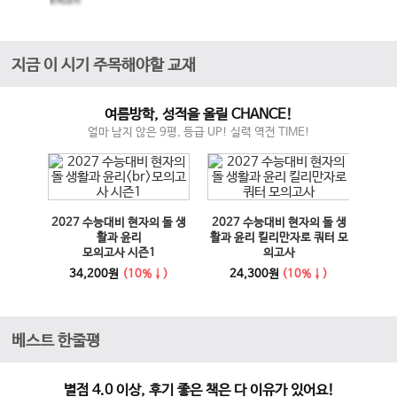
모의고사
지금 이 시기 주목해야할 교재
여름방학, 성적을 올릴 CHANCE!
얼마 남지 않은 9평, 등급 UP! 실력 역전 TIME!
매체 실
2027 수능대비 현자의 돌 생
2027 수능대비 현자의 돌 생
이전 슬라이드
다음 슬라이드
27 수
활과 윤리
활과 윤리 킬리만자로 쿼터 모
100
모의고사 시즌1
의고사
능영
사
34,200원
(10%↓)
24,300원
(10%↓)
1
베스트 한줄평
별점 4.0 이상, 후기 좋은 책은 다 이유가 있어요!