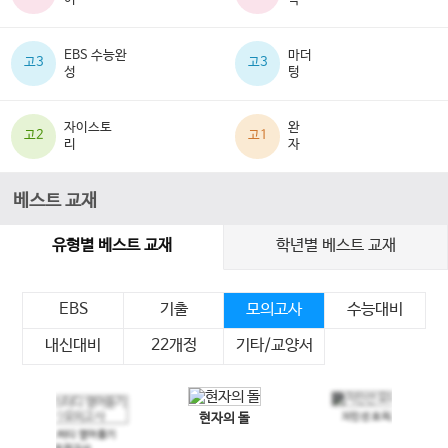
EBS 수능완
마더
고3
고3
성
텅
자이스토
완
고2
고1
리
자
베스트 교재
유형별 베스트 교재
학년별 베스트 교재
EBS
기출
모의고사
수능대비
내신대비
22개정
기타/교양서
현자의 돌
지인선 모의고사
이전 슬라이드
다음 슬라이드
메가스터디 영어듣기