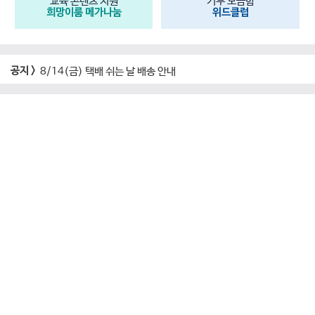
교육 콘텐츠 지원
기부 모금함
희망이룸 메가나눔
위드클럽
공지 >
8/14(금) 택배 쉬는 날 배송 안내