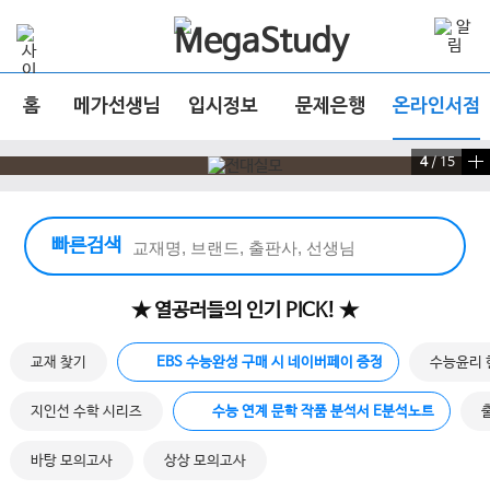
홈
메가선생님
입시정보
문제은행
온라인서점
4
/
15
빠른 검색 실행
빠른검색
★ 열공러들의 인기 PICK! ★
교재 찾기
EBS 수능완성 구매 시 네이버페이 증정
수능윤리 
지인선 수학 시리즈
수능 연계 문학 작품 분석서 E분석노트
바탕 모의고사
상상 모의고사