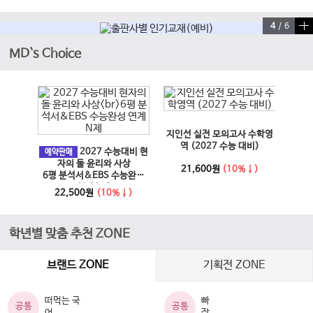
4
/
6
MD`s Choice
이전 슬라이드
다음 슬라이드
지인선 실전 모의고사 수학영
EBS
과 사회
역 (2027 수능 대비)
2027 수능대비 현
문학·
예약판매
6년)
자의 돌 윤리와 사상
21,600원
(10%↓)
6평 분석서&EBS 수능완성
↓)
1
연계 N제
22,500원
(10%↓)
학년별 맞춤 추천 ZONE
브랜드 ZONE
기획전 ZONE
떠먹는 국
빠
공통
공통
어
작