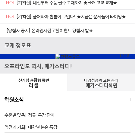
HOT
[기획전] 내신부터 수능 필수 교재까지 ★EBS 고교 교재★
HOT
[기획전] 풀어봐야 빈틈이 보인다! ★지금은 문제풀이 타이밍★
[당첨자 공지] 온라인서점 7월 이벤트 당첨자 발표
교재 정오표
1
/
10
오프라인도 역시, 메가스터디!
대입성공의 모든 공식
신개념 융합형 학원
메가스터디학원
러셀
학원소식
수준별 맞춤! 정규·특강 단과
역전의 기회! 대학별 논술 특강