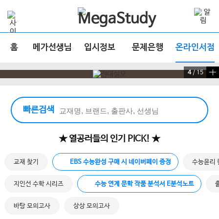
홈
메가선생님
입시정보
문제은행
온라인서점
4
/
15
빠른 검색 실행
빠른검색
★ 열공러들의 인기 PICK! ★
교재 찾기
EBS 수능완성 구매 시 네이버페이 증정
수능윤리 
지인선 수학 시리즈
수능 연계 문학 작품 분석서 E분석노트
바탕 모의고사
상상 모의고사