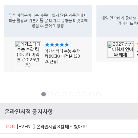
우선 미적분이라는 과목이 쉽지 않은 과목인데 이
매일 연습하기 좋아요.
책을 활용해 기본기를 잘 다지고 유형을 머릿속에
있어서 도움
넣을 수 있어요 짱짱
★★★★★
메가스터디 수능 수학
킥(KICK) 미적분 (20
26년용)
온라인서점 공지사항
HOT
[EVENT] 온라인서점 8월 베프 찾아요!