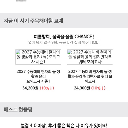
모의고사
지금 이 시기 주목해야할 교재
여름방학, 성적을 올릴 CHANCE!
얼마 남지 않은 9평, 등급 UP! 실력 역전 TIME!
매체 실
2027 수능대비 현자의 돌 생
2027 수능대비 현자의 돌 생
이전 슬라이드
다음 슬라이드
27 수
활과 윤리
활과 윤리 킬리만자로 쿼터 모
100
모의고사 시즌1
의고사
능영
사
34,200원
(10%↓)
24,300원
(10%↓)
1
베스트 한줄평
별점 4.0 이상, 후기 좋은 책은 다 이유가 있어요!