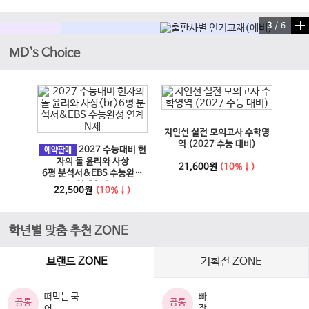
4
/
6
MD`s Choice
이전 슬라이드
다음 슬라이드
지인선 실전 모의고사 수학영
EBS
과 사회
역 (2027 수능 대비)
2027 수능대비 현
문학·
예약판매
6년)
자의 돌 윤리와 사상
21,600원
(10%↓)
6평 분석서&EBS 수능완성
↓)
1
연계 N제
22,500원
(10%↓)
학년별 맞춤 추천 ZONE
브랜드 ZONE
기획전 ZONE
떠먹는 국
빠
공통
공통
어
작