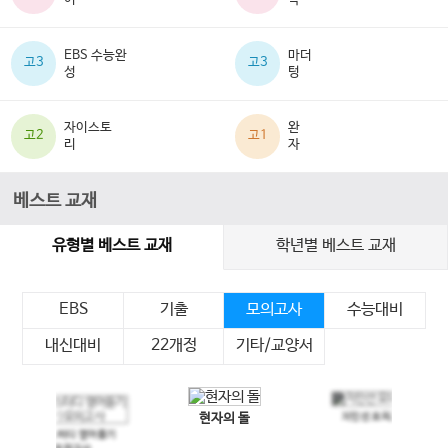
EBS 수능완
마더
고3
고3
성
텅
자이스토
완
고2
고1
리
자
베스트 교재
유형별 베스트 교재
학년별 베스트 교재
EBS
기출
모의고사
수능대비
내신대비
22개정
기타/교양서
현자의 돌
지인선 모의고사
이전 슬라이드
다음 슬라이드
메가스터디 영어듣기