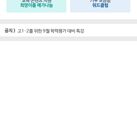
교육 콘텐츠 지원
기부 모금함
희망이룸 메가나눔
위드클럽
공지 >
고1·2를 위한 9월 학력평가 대비 특강