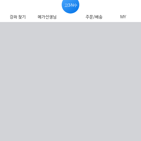
고3·N수
강좌 찾기
메가선생님
주문/배송
MY