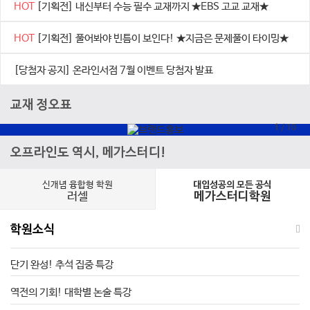
HOT
[기획전] 내신부터 수능 필수 교재까지 ★EBS 고교 교재★
HOT
[기획전] 풀어봐야 빈틈이 보인다! ★지금은 문제풀이 타이밍★
[당첨자 공지] 온라인서점 7월 이벤트 당첨자 발표
교재 정오표
1
/
10
오프라인도 역시, 메가스터디!
신개념 융합형 학원
대입성공의 모든 공식
러셀
메가스터디학원
학원소식
단기 완성! 추석 집중 특강
역전의 기회! 대학별 논술 특강