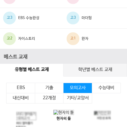
고3
고3
EBS 수능완성
마더텅
고2
고1
자이스토리
완자
베스트 교재
유형별 베스트 교재
학년별 베스트 교재
EBS
기출
모의고사
수능대비
내신대비
22개정
기타/교양서
현자의 돌
지인선 모의고사
이전 슬라이드
다음 슬라이드
메가스터디 영어듣기