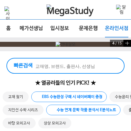
홈
메가선생님
입시정보
문제은행
온라인서점
4
/
15
빠른 검색 실행
빠른검색
★ 열공러들의 인기 PICK! ★
교재 찾기
EBS 수능완성 구매 시 네이버페이 증정
수능윤리 
지인선 수학 시리즈
수능 연계 문학 작품 분석서 E분석노트
바탕 모의고사
상상 모의고사