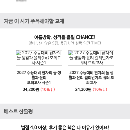
모의고사
지금 이 시기 주목해야할 교재
여름방학, 성적을 올릴 CHANCE!
얼마 남지 않은 9평, 등급 UP! 실력 역전 TIME!
매체 실
2027 수능대비 현자의 돌 생
2027 수능대비 현자의 돌 생
이전 슬라이드
다음 슬라이드
27 수
활과 윤리
활과 윤리 킬리만자로 쿼터 모
100
모의고사 시즌1
의고사
능영
사
34,200원
(10%↓)
24,300원
(10%↓)
1
베스트 한줄평
별점 4.0 이상, 후기 좋은 책은 다 이유가 있어요!