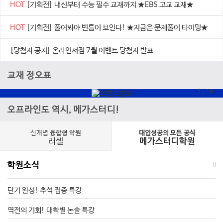
HOT
[기획전] 내신부터 수능 필수 교재까지 ★EBS 고교 교재★
HOT
[기획전] 풀어봐야 빈틈이 보인다! ★지금은 문제풀이 타이밍★
[당첨자 공지] 온라인서점 7월 이벤트 당첨자 발표
교재 정오표
1
/
10
오프라인도 역시, 메가스터디!
신개념 융합형 학원
대입성공의 모든 공식
러셀
메가스터디학원
학원소식
단기 완성! 추석 집중 특강
역전의 기회! 대학별 논술 특강