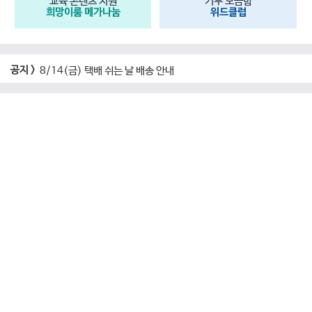
교육 콘텐츠 지원
기부 모금함
희망이룸 메가나눔
위드클럽
공지 >
8/14(금) 택배 쉬는 날 배송 안내