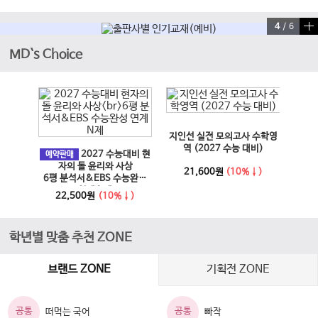
4
/
6
MD`s Choice
이전 슬라이드
다음 슬라이드
지인선 실전 모의고사 수학영
EBS
과 사회
역 (2027 수능 대비)
2027 수능대비 현
문학·
예약판매
6년)
자의 돌 윤리와 사상
21,600원
(10%↓)
6평 분석서&EBS 수능완성
↓)
1
연계 N제
22,500원
(10%↓)
학년별 맞춤 추천 ZONE
브랜드 ZONE
기획전 ZONE
공통
공통
떠먹는 국어
빠작