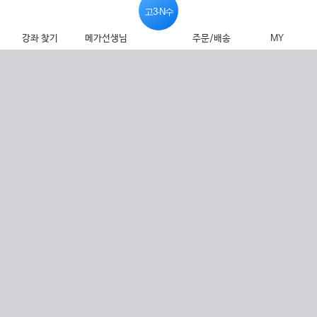
고3·N수
강좌 찾기
메가선생님
주문/배송
MY