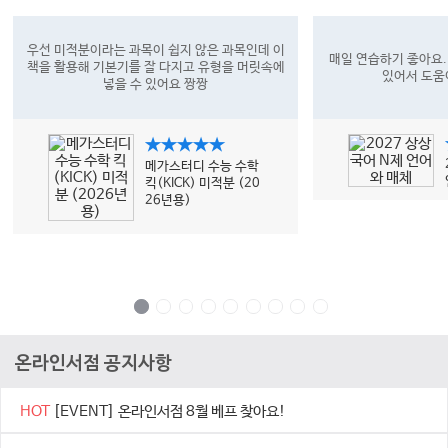
우선 미적분이라는 과목이 쉽지 않은 과목인데 이
매일 연습하기 좋아요.
책을 활용해 기본기를 잘 다지고 유형을 머릿속에
있어서 도움
넣을 수 있어요 짱짱
★★★★★
메가스터디 수능 수학
킥(KICK) 미적분 (20
26년용)
온라인서점 공지사항
HOT
[EVENT] 온라인서점 8월 베프 찾아요!