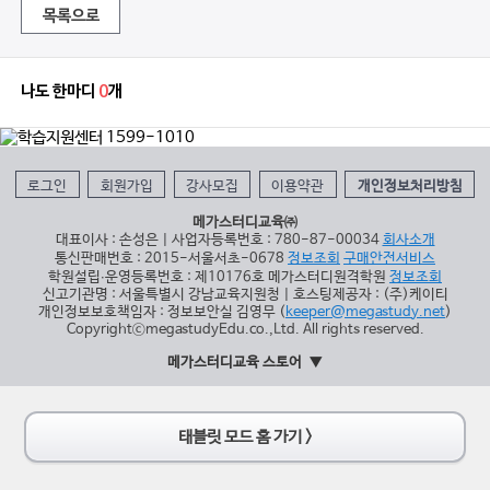
목록으로
나도 한마디
0
개
로그인
회원가입
강사모집
이용약관
개인정보처리방침
메가스터디교육㈜
대표이사 : 손성은 | 사업자등록번호 : 780-87-00034
회사소개
통신판매번호 : 2015-서울서초-0678
정보조회
구매안전서비스
학원설립∙운영등록번호 : 제10176호 메가스터디원격학원
정보조회
신고기관명 : 서울특별시 강남교육지원청 | 호스팅제공자 : (주)케이티
개인정보보호책임자 : 정보보안실 김영무 (
keeper@megastudy.net
)
CopyrightⓒmegastudyEdu.co.,Ltd. All rights reserved.
메가스터디교육 스토어
태블릿 모드 홈 가기 >