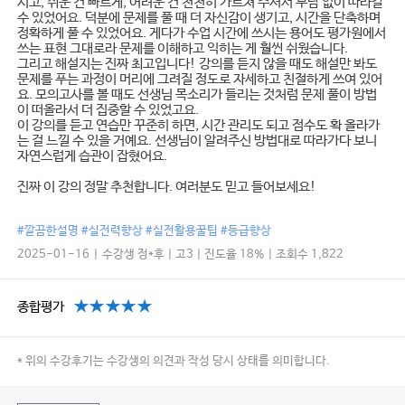
시고, 쉬운 건 빠르게, 어려운 건 천천히 가르쳐 주셔서 부담 없이 따라갈
수 있었어요. 덕분에 문제를 풀 때 더 자신감이 생기고, 시간을 단축하며
정확하게 풀 수 있었어요. 게다가 수업 시간에 쓰시는 용어도 평가원에서
쓰는 표현 그대로라 문제를 이해하고 익히는 게 훨씬 쉬웠습니다.
그리고 해설지는 진짜 최고입니다! 강의를 듣지 않을 때도 해설만 봐도
문제를 푸는 과정이 머리에 그려질 정도로 자세하고 친절하게 쓰여 있어
요. 모의고사를 볼 때도 선생님 목소리가 들리는 것처럼 문제 풀이 방법
이 떠올라서 더 집중할 수 있었고요.
이 강의를 듣고 연습만 꾸준히 하면, 시간 관리도 되고 점수도 확 올라가
는 걸 느낄 수 있을 거예요. 선생님이 알려주신 방법대로 따라가다 보니
자연스럽게 습관이 잡혔어요.
진짜 이 강의 정말 추천합니다. 여러분도 믿고 들어보세요!
#깔끔한설명 #실전력향상 #실전활용꿀팁 #등급향상
2025-01-16 | 수강생 정*후 | 고3 | 진도율 18% | 조회수 1,822
종합평가
* 위의 수강후기는 수강생의 의견과 작성 당시 상태를 의미합니다.