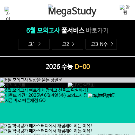
6월 모의고사
풀서비스
바로가기
고1
고2
고3·N수
2026 수능
D-00