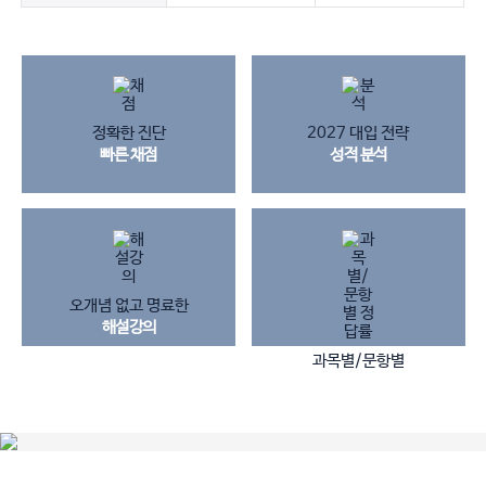
정확한 진단
2027 대입 전략
빠른 채점
성적 분석
오개념 없고 명료한
해설강의
과목별/문항별
정답 & 정답률