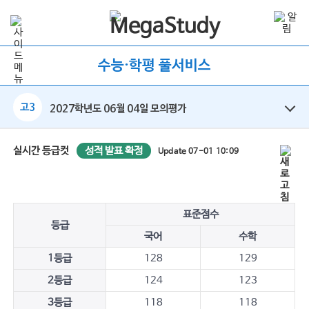
수능·학평 풀서비스
고3
2027학년도 06월 04일 모의평가
성적 발표 확정
실시간 등급컷
Update 07-01 10:09
표준점수
등급
국어
수학
1등급
128
129
2등급
124
123
3등급
118
118