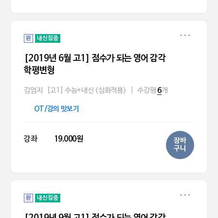
완
내신집중
[2019년 6월 고1] 점수가 되는 영어 감각
학평변형
김엄지
[고1] 수능+내신 (심화적용)
|
수강평
개
6
OT/강의 맛보기
강좌
19,000원
장바
구니
완
내신집중