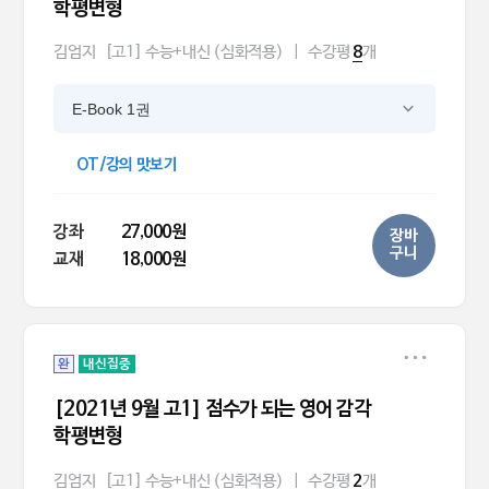
학평변형
김엄지
[고1] 수능+내신 (심화적용)
|
수강평
개
8
E-Book 1권
OT/강의 맛보기
강좌
27,000원
장바
구니
교재
18,000원
완
내신집중
[2021년 9월 고1] 점수가 되는 영어 감각
학평변형
김엄지
[고1] 수능+내신 (심화적용)
|
수강평
개
2