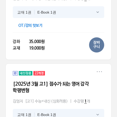
교재 1권
E-Book 1권
OT/강의 맛보기
강좌
35,000원
장바
구니
교재
19,000원
완
내신집중
22개정
[2025년 3월 고1] 점수가 되는 영어 감각
학평변형
김엄지
[고1] 수능+내신 (심화적용)
|
수강평
개
1
교재 1권
E-Book 1권