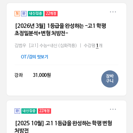
N
완
내신집중
22개정
[2026년 3월] 1등급을 완성하는 -고1 학평
초정밀분석+변형 처방전-
김범우
[고1] 수능+내신 (심화적용)
|
수강평
개
1
OT/강의 맛보기
강좌
31,000원
장바
구니
완
내신집중
22개정
[2025 10월] 고1 1등급을 완성하는 학평 변형
처방전