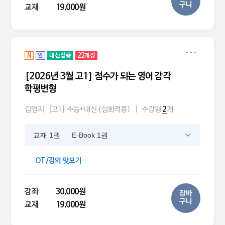
구니
교재
19,000원
N
완
내신집중
22개정
[2026년 3월 고1] 점수가 되는 영어 감각
학평변형
김엄지
[고1] 수능+내신 (심화적용)
|
수강평
개
2
교재 1권
E-Book 1권
OT/강의 맛보기
강좌
30,000원
장바
구니
교재
19,000원