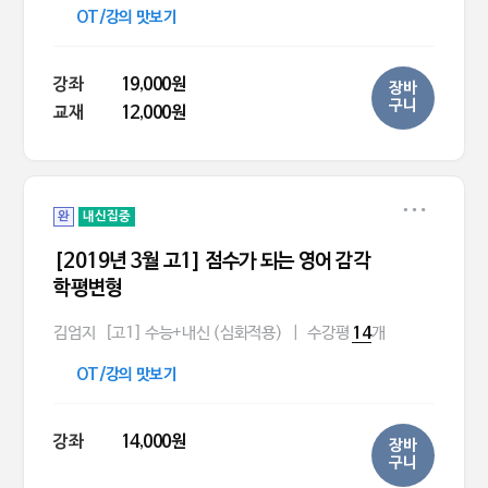
OT/강의 맛보기
강좌
19,000원
장바
구니
교재
12,000원
완
내신집중
[2019년 3월 고1] 점수가 되는 영어 감각
학평변형
김엄지
[고1] 수능+내신 (심화적용)
|
수강평
개
14
OT/강의 맛보기
강좌
14,000원
장바
구니