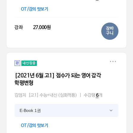
OT/강의 맛보기
강좌
27,000원
장바
구니
완
내신집중
[2021년 6월 고1] 점수가 되는 영어 감각
학평변형
김엄지
[고1] 수능+내신 (심화적용)
|
수강평
개
6
E-Book 1권
OT/강의 맛보기