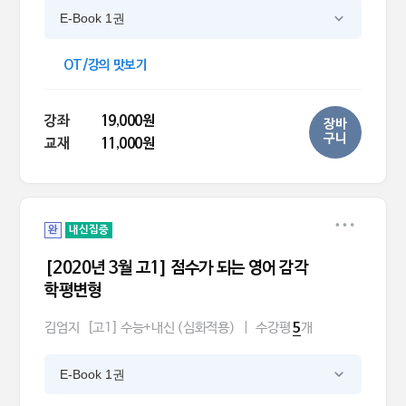
E-Book 1권
OT/강의 맛보기
강좌
19,000원
장바
구니
교재
11,000원
완
내신집중
[2020년 3월 고1] 점수가 되는 영어 감각
학평변형
김엄지
[고1] 수능+내신 (심화적용)
|
수강평
개
5
E-Book 1권