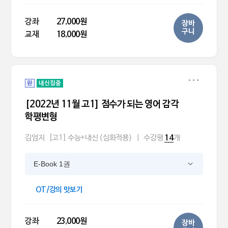
강좌
27,000원
장바
구니
교재
18,000원
완
내신집중
[2022년 11월 고1] 점수가 되는 영어 감각
학평변형
김엄지
[고1] 수능+내신 (심화적용)
|
수강평
개
14
E-Book 1권
OT/강의 맛보기
강좌
23,000원
장바