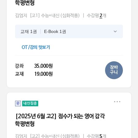
학평변형
김엄지
[고1] 수능+내신 (심화적용)
|
수강평
개
2
교재 1권
E-Book 1권
OT/강의 맛보기
강좌
35,000원
장바
구니
교재
19,000원
완
내신집중
[2025년 6월 고2] 점수가 되는 영어 감각
학평변형
김엄지
[고2] 수능+내신 (심화적용)
|
수강평
개
5