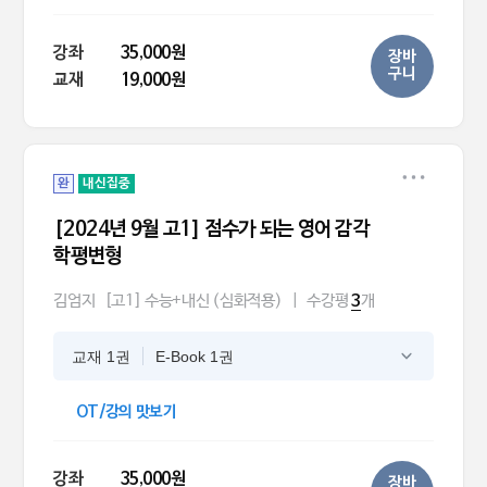
강좌
35,000원
장바
구니
교재
19,000원
완
내신집중
[2024년 9월 고1] 점수가 되는 영어 감각
학평변형
김엄지
[고1] 수능+내신 (심화적용)
|
수강평
개
3
교재 1권
E-Book 1권
OT/강의 맛보기
강좌
35,000원
장바