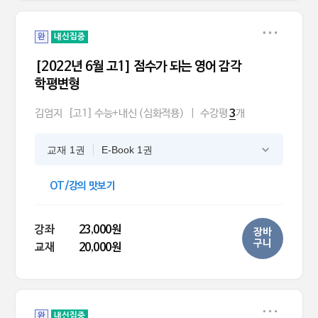
완
내신집중
[2022년 6월 고1] 점수가 되는 영어 감각
학평변형
김엄지
[고1] 수능+내신 (심화적용)
|
수강평
개
3
교재 1권
E-Book 1권
OT/강의 맛보기
강좌
23,000원
장바
구니
교재
20,000원
완
내신집중