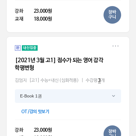
강좌
23,000원
장바
구니
교재
18,000원
완
내신집중
[2021년 3월 고1] 점수가 되는 영어 감각
학평변형
김엄지
[고1] 수능+내신 (심화적용)
|
수강평
개
3
E-Book 1권
OT/강의 맛보기
강좌
23,000원
장바