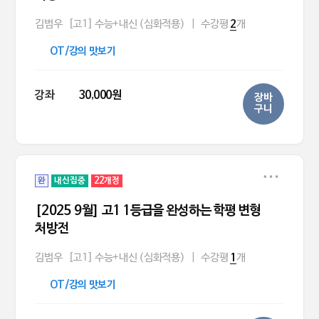
김범우
[고1] 수능+내신 (심화적용)
|
수강평
개
2
OT/강의 맛보기
강좌
30,000원
장바
구니
완
내신집중
22개정
[2025 9월] 고1 1등급을 완성하는 학평 변형
처방전
김범우
[고1] 수능+내신 (심화적용)
|
수강평
개
1
OT/강의 맛보기