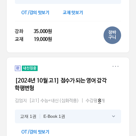
OT/강의 맛보기
교재 맛보기
강좌
35,000원
장바
구니
교재
19,000원
완
내신집중
[2024년 10월 고1] 점수가 되는 영어 감각
학평변형
김엄지
[고1] 수능+내신 (심화적용)
|
수강평
개
8
교재 1권
E-Book 1권
OT/강의 맛보기