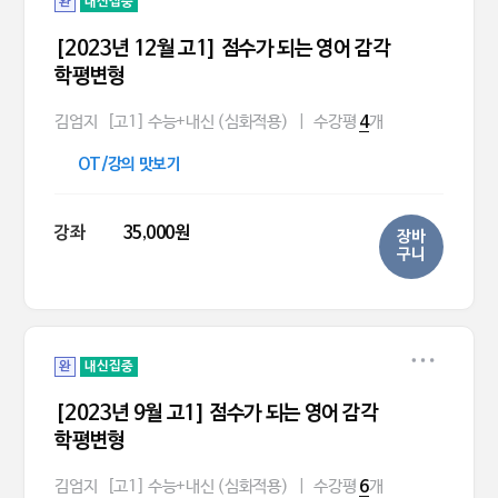
완
내신집중
[2023년 12월 고1] 점수가 되는 영어 감각
학평변형
김엄지
[고1] 수능+내신 (심화적용)
|
수강평
개
4
OT/강의 맛보기
강좌
35,000원
장바
구니
완
내신집중
[2023년 9월 고1] 점수가 되는 영어 감각
학평변형
김엄지
[고1] 수능+내신 (심화적용)
|
수강평
개
6