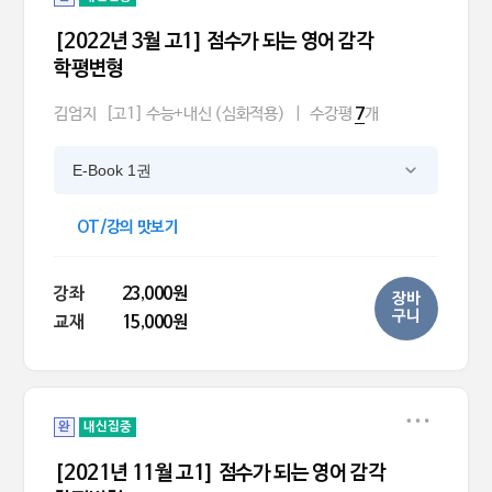
[2022년 3월 고1] 점수가 되는 영어 감각
학평변형
김엄지
[고1] 수능+내신 (심화적용)
|
수강평
개
7
E-Book 1권
OT/강의 맛보기
강좌
23,000원
장바
구니
교재
15,000원
완
내신집중
[2021년 11월 고1] 점수가 되는 영어 감각