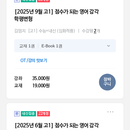
[2025년 9월 고1] 점수가 되는 영어 감각
학평변형
김엄지
[고1] 수능+내신 (심화적용)
|
수강평
개
2
교재 1권
E-Book 1권
OT/강의 맛보기
강좌
35,000원
장바
구니
교재
19,000원
완
내신집중
22개정
[2025년 6월 고1] 점수가 되는 영어 감각