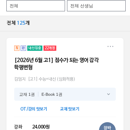
전체
125
개
N
완
내신집중
22개정
[2026년 6월 고1] 점수가 되는 영어 감각
학평변형
김엄지
[고1] 수능+내신 (심화적용)
교재 1권
E-Book 1권
OT/강의 맛보기
교재 맛보기
강좌
24,000원
장바