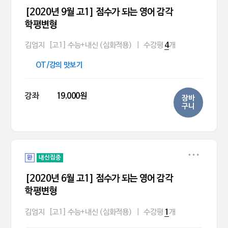
[2020년 9월 고1] 점수가 되는 영어 감각
학평변형
김엄지
[고1] 수능+내신 (심화적용)
|
수강평
개
4
OT/강의 맛보기
강좌
19,000원
장바
구니
완
내신집중
[2020년 6월 고1] 점수가 되는 영어 감각
학평변형
김엄지
[고1] 수능+내신 (심화적용)
|
수강평
개
1