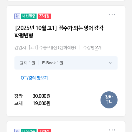
완
내신집중
22개정
[2025년 10월 고1] 점수가 되는 영어 감각
학평변형
김엄지
[고1] 수능+내신 (심화적용)
|
수강평
개
2
교재 1권
E-Book 1권
OT/강의 맛보기
강좌
30,000원
장바
구니
교재
19,000원
완
내신집중
22개정