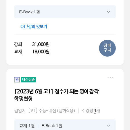
E-Book 1권
OT/강의 맛보기
강좌
31,000원
장바
구니
교재
18,000원
완
내신집중
[2023년 6월 고1] 점수가 되는 영어 감각
학평변형
김엄지
[고1] 수능+내신 (심화적용)
|
수강평
개
3
교재 1권
E-Book 1권