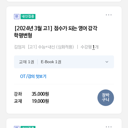
완
내신집중
[2024년 3월 고1] 점수가 되는 영어 감각
학평변형
김엄지
[고1] 수능+내신 (심화적용)
|
수강평
개
1
교재 1권
E-Book 1권
OT/강의 맛보기
강좌
35,000원
장바
구니
교재
19,000원