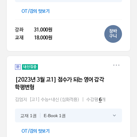
OT/강의 맛보기
강좌
31,000원
장바
구니
교재
18,000원
완
내신집중
[2023년 3월 고1] 점수가 되는 영어 감각
학평변형
김엄지
[고1] 수능+내신 (심화적용)
|
수강평
개
6
교재 1권
E-Book 1권
OT/강의 맛보기