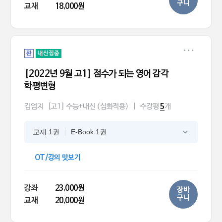
구니
교재
18,000원
완
내신집중
[2022년 9월 고1] 점수가 되는 영어 감각
학평변형
김엄지
[고1] 수능+내신 (심화적용)
|
수강평
개
5
교재 1권
E-Book 1권
OT/강의 맛보기
강좌
23,000원
장바
구니
교재
20,000원