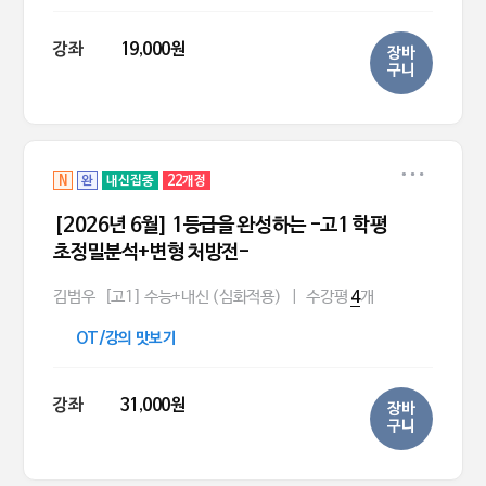
강좌
19,000원
장바
구니
N
완
내신집중
22개정
[2026년 6월] 1등급을 완성하는 -고1 학평
초정밀분석+변형 처방전-
김범우
[고1] 수능+내신 (심화적용)
|
수강평
개
4
OT/강의 맛보기
강좌
31,000원
장바
구니