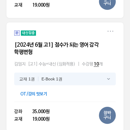
구니
교재
19,000원
완
내신집중
[2024년 6월 고1] 점수가 되는 영어 감각
학평변형
김엄지
[고1] 수능+내신 (심화적용)
|
수강평
개
10
교재 1권
E-Book 1권
OT/강의 맛보기
강좌
35,000원
장바
구니
교재
19,000원