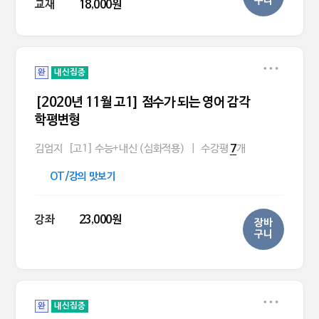
구니
교재
18,000원
완
내신집중
[2020년 11월 고1] 점수가 되는 영어 감각
학평변형
김엄지
[고1] 수능+내신 (심화적용)
|
수강평
개
7
OT/강의 맛보기
강좌
23,000원
장바
구니
완
내신집중