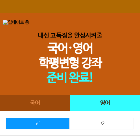
내신 고득점을 완성시켜줄
국어·영어
학평변형 강좌
준비 완료!
국어
영어
고1
고2