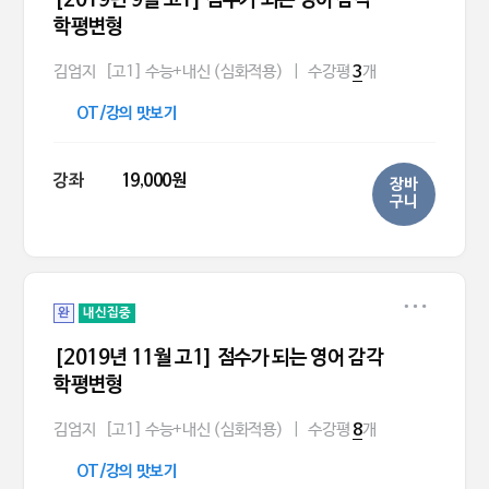
[2019년 9월 고1] 점수가 되는 영어 감각
학평변형
김엄지
[고1] 수능+내신 (심화적용)
|
수강평
개
3
OT/강의 맛보기
강좌
19,000원
장바
구니
완
내신집중
[2019년 11월 고1] 점수가 되는 영어 감각
학평변형
김엄지
[고1] 수능+내신 (심화적용)
|
수강평
개
8
OT/강의 맛보기