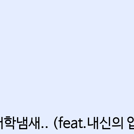
이정민
선생님
이트 라벨] 서술형 핵
강좌 자세히 보기
개학냄새.. (feat.내신의 