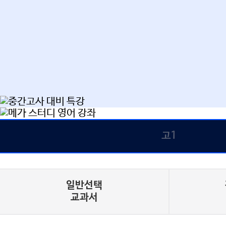
[화
고1
일반선택
교과서