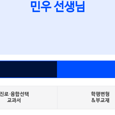
민우 선생님
이정민
선생님
이트 라벨] 서술형 문
강좌 자세히 보기
진로·융합선택
학평변형
교과서
&부교재