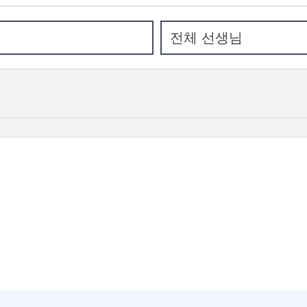
라라
선생님
으로 <서술형·수행평
강좌 자세히 보기