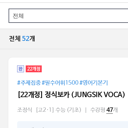
전체
52
개
기초 문법
완
22개정
#주제집중 #필수어휘1500 #영어기본기
[22개정] 정식보카 (JUNGSIK VOCA)
조정식
[고2·1] 수능 (기초)
|
수강평
개
47