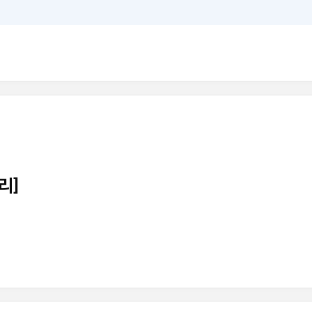
김엄지
선생님
엄지의 서술형이 전략
리]
강좌 자세히 보기