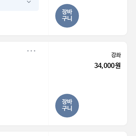
장바
구니
강좌
34,000원
이다
장바
구니