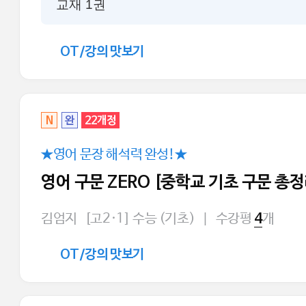
교재 1권
OT/강의 맛보기
N
완
22개정
★영어 문장 해석력 완성!★
김
영어 구문 ZERO [중학교 기초 구문 총정
김엄지
[고2·1] 수능 (기초)
|
수강평
개
4
OT/강의 맛보기